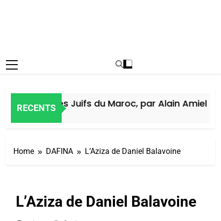
Histoire des Juifs du Maroc, par Alain Amiel
RECENTS
6 Jours Ago
Home
DAFINA
L’Aziza de Daniel Balavoine
L’Aziza de Daniel Balavoine