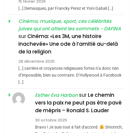
15 février 2026
POURQUOI JE REVENDIQUE
3
[…] Demasques, par Francky Perez et Yoni Gabali […]
MA JUDAÏTE par Thérèse
Tout sur la Nostalgie
ISRAÉL
JUDAISME
Cinéma, musique, sport, ces célébrités
Zrihen-Dvir
SOUVENIRS
juives qui ont atteint les sommets - DAFINA
7
CE QUI NOUS MANQUE –
sur
Cinéma: «Les 3M, une histoire
inachevée» Une ode à l’amitié au-delà
Jacques Hadida
4
Accords d’Isaac:
de la religion
JUDAISME
l’alliance pourrait
28 décembre 2025
s’étendre à 13 pays
[…] carrière et croyances religieuses fortes n’a donc rien
8
ISRAÉL
JUDAISME
Maroc : Les amandes de
d’impossible, bien au contraire. D’Hollywood à Facebook
d’Amérique latine
[…]
Tafraout, le miel de Tadla
5
2025, l’année la plus
Azilal consacrés produits
sur
Le chemin
DAFINA
MAROC
Esther Eva Harbon
meurtrière selon le
du terroir
vers la paix ne peut pas être pavé
rapport d’ADL contre
1
de mépris – Ronald S. Lauder
FRANCE
ISRAÉL
Oeil ravageur – Vanessa De
l’antisémitisme
30 octobre 2025
Loya Stauber
6
Bravo ! Je suis tout à fait d'accord.
Smotrich,
FIÈRE, DIGNE ET RÉSILIENTE :
CINEMA
ISRAÉL