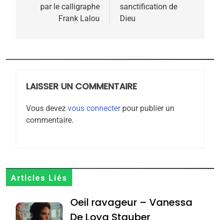
meurtrière selon le
par le calligraphe
sanctification de
l’article
Frank Lalou
Dieu
rapport d’ADL contre
FRANCE
ISRAÉL
l’antisémitisme
6
FIÈRE, DIGNE ET RÉSILIENTE :
POURQUOI JE REVENDIQUE
MA JUDAÏTE par Thérèse
LAISSER UN COMMENTAIRE
ISRAÉL
JUDAISME
Zrihen-Dvir
Vous devez
vous connecter
pour publier un
7
commentaire.
CE QUI NOUS MANQUE –
Jacques Hadida
JUDAISME
8
Articles Liés
Maroc : Les amandes de
Oeil ravageur – Vanessa
Tafraout, le miel de Tadla
Azilal consacrés produits
De Loya Stauber
DAFINA
MAROC