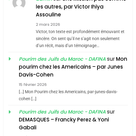
les autres, par Victor Ihiya
JUDAISME
Assouline
8
2 mars 2026
Maroc : Les amandes de
Victor, ton texte est profondément émouvant et
Tafraout, le miel de Tadla
sincère. On sent qu’il ne s’agit non seulement
Azilal consacrés produits
d’un récit, mais d’un témoignage…
DAFINA
MAROC
du terroir
sur
Mon
Pourim des Juifs du Maroc - DAFINA
1
pourim chez les Americains – par Junes
Oeil ravageur – Vanessa
Davis-Cohen
De Loya Stauber
15 février 2026
5
CINEMA
ISRAÉL
2025, l’année la plus
[…] Mon Pourim chez les Americains, par-junes-davis-
cohen […]
meurtrière selon le rapport
2
«Tu dis génocide, je dis
d’ADL contre
sur
Pourim des Juifs du Maroc - DAFINA
FRANCE
ISRAÉL
guerre»: La nouvelle
l’antisémitisme
DEMASQUES – Francky Perez & Yoni
chanson de Boy George
6
Gabali
ISRAÉL
JUDAISME
FIÈRE, DIGNE ET RÉSILIENTE :