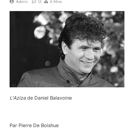
0
Admin
6 Mins
L'Aziza
de Daniel Balavoine
Par
Pierre De Boishue