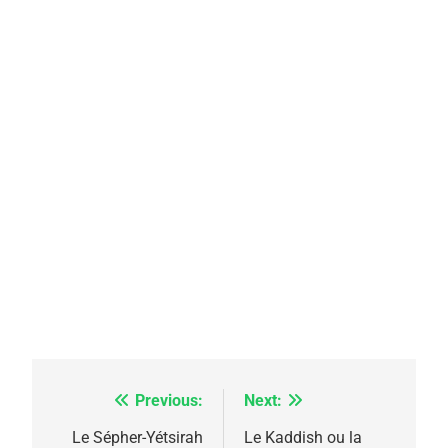
Previous:
Next:
Navigation
5
2025, l’année la plus
de
Le Sépher-Yétsirah
Le Kaddish ou la