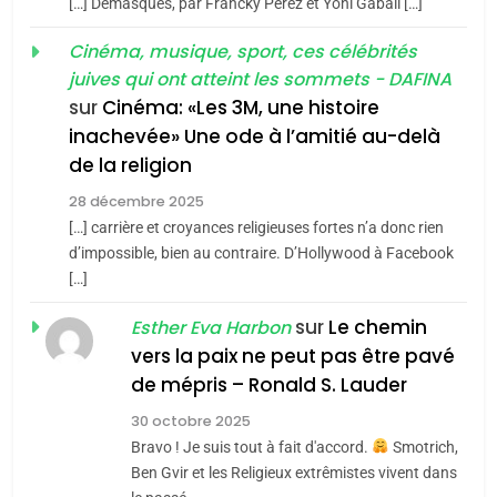
[…] Demasques, par Francky Perez et Yoni Gabali […]
«Tu dis génocide, je dis
d’ADL contre
FRANCE
ISRAÉL
guerre»: La nouvelle
Cinéma, musique, sport, ces célébrités
l’antisémitisme
juives qui ont atteint les sommets - DAFINA
chanson de Boy George
6
ISRAÉL
JUDAISME
FIÈRE, DIGNE ET RÉSILIENTE :
sur
Cinéma: «Les 3M, une histoire
inachevée» Une ode à l’amitié au-delà
POURQUOI JE REVENDIQUE
3
de la religion
MA JUDAÏTE par Thérèse
Tout sur la Nostalgie
ISRAÉL
JUDAISME
Zrihen-Dvir
28 décembre 2025
SOUVENIRS
[…] carrière et croyances religieuses fortes n’a donc rien
7
CE QUI NOUS MANQUE –
d’impossible, bien au contraire. D’Hollywood à Facebook
[…]
Jacques Hadida
4
Accords d’Isaac:
sur
Le chemin
JUDAISME
Esther Eva Harbon
l’alliance pourrait
vers la paix ne peut pas être pavé
s’étendre à 13 pays
8
de mépris – Ronald S. Lauder
ISRAÉL
JUDAISME
Maroc : Les amandes de
d’Amérique latine
30 octobre 2025
Tafraout, le miel de Tadla
5
Bravo ! Je suis tout à fait d'accord.
Smotrich,
2025, l’année la plus
Azilal consacrés produits
DAFINA
MAROC
Ben Gvir et les Religieux extrêmistes vivent dans
meurtrière selon le