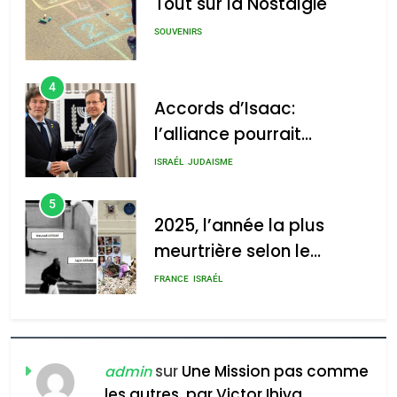
Tout sur la Nostalgie
SOUVENIRS
4
Accords d’Isaac:
l’alliance pourrait
s’étendre à 13 pays
ISRAÉL
JUDAISME
d’Amérique latine
5
2025, l’année la plus
meurtrière selon le
rapport d’ADL contre
FRANCE
ISRAÉL
l’antisémitisme
6
FIÈRE, DIGNE ET RÉSILIENTE :
POURQUOI JE REVENDIQUE
sur
Une Mission pas comme
admin
MA JUDAÏTE par Thérèse
les autres, par Victor Ihiya
ISRAÉL
JUDAISME