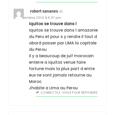
robert sananes
dit :
12 décembre 2014 à 6:37 pm
5
2025, l’année la plus
Iquitos se trouve dans l
Iquitos se trouve dans l amazonie
meurtrière selon le
du Peru et pour s y rendre il faut d
rapport d’ADL contre
FRANCE
ISRAÉL
abord passer par LIMA la capitale
l’antisémitisme
du Perou
6
il y a beaucoup de juif marocain
FIÈRE, DIGNE ET RÉSILIENTE :
enterre a iquitos venue faire
POURQUOI JE REVENDIQUE
fortune mais la plus part d entre
MA JUDAÏTE par Thérèse
ISRAÉL
JUDAISME
eux ne sont jamais retourne au
Zrihen-Dvir
Maroc
7
Jhabite a LIma au Perou
CE QUI NOUS MANQUE –
CONNECTEZ-VOUS POUR RÉPONDRE
Jacques Hadida
JUDAISME