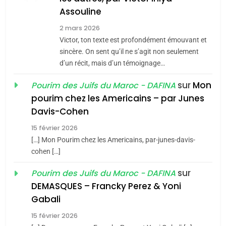
Assouline
Zrihen-Dvir
7
2 mars 2026
CE QUI NOUS MANQUE –
Victor, ton texte est profondément émouvant et
Jacques Hadida
sincère. On sent qu’il ne s’agit non seulement
d’un récit, mais d’un témoignage…
JUDAISME
sur
Mon
Pourim des Juifs du Maroc - DAFINA
8
pourim chez les Americains – par Junes
Maroc : Les amandes de
Davis-Cohen
Tafraout, le miel de Tadla
15 février 2026
Azilal consacrés produits
DAFINA
MAROC
[…] Mon Pourim chez les Americains, par-junes-davis-
du terroir
cohen […]
1
Oeil ravageur – Vanessa
sur
Pourim des Juifs du Maroc - DAFINA
De Loya Stauber
DEMASQUES – Francky Perez & Yoni
5
Gabali
CINEMA
ISRAÉL
2025, l’année la plus
15 février 2026
meurtrière selon le rapport
2