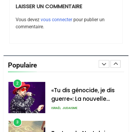
LAISSER UN COMMENTAIRE
8
Maroc : Les amandes de
Vous devez
vous connecter
pour publier un
Tafraout, le miel de Tadla
commentaire.
Azilal consacrés produits
DAFINA
MAROC
du terroir
1
Oeil ravageur – Vanessa
De Loya Stauber
Populaire
CINEMA
ISRAÉL
2
«Tu dis génocide, je dis
guerre»: La nouvelle
chanson de Boy George
ISRAÉL
JUDAISME
3