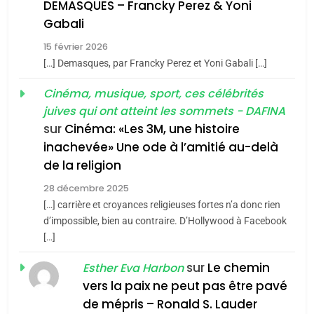
De Loya Stauber
DEMASQUES – Francky Perez & Yoni
5
Gabali
CINEMA
ISRAÉL
2025, l’année la plus
15 février 2026
meurtrière selon le rapport
2
[…] Demasques, par Francky Perez et Yoni Gabali […]
«Tu dis génocide, je dis
d’ADL contre
FRANCE
ISRAÉL
guerre»: La nouvelle
Cinéma, musique, sport, ces célébrités
l’antisémitisme
juives qui ont atteint les sommets - DAFINA
chanson de Boy George
6
ISRAÉL
JUDAISME
FIÈRE, DIGNE ET RÉSILIENTE :
sur
Cinéma: «Les 3M, une histoire
inachevée» Une ode à l’amitié au-delà
POURQUOI JE REVENDIQUE
3
de la religion
MA JUDAÏTE par Thérèse
Tout sur la Nostalgie
ISRAÉL
JUDAISME
Zrihen-Dvir
28 décembre 2025
SOUVENIRS
[…] carrière et croyances religieuses fortes n’a donc rien
7
CE QUI NOUS MANQUE –
d’impossible, bien au contraire. D’Hollywood à Facebook
[…]
Jacques Hadida
4
Accords d’Isaac:
sur
Le chemin
JUDAISME
Esther Eva Harbon
l’alliance pourrait
vers la paix ne peut pas être pavé
s’étendre à 13 pays
8
de mépris – Ronald S. Lauder
ISRAÉL
JUDAISME