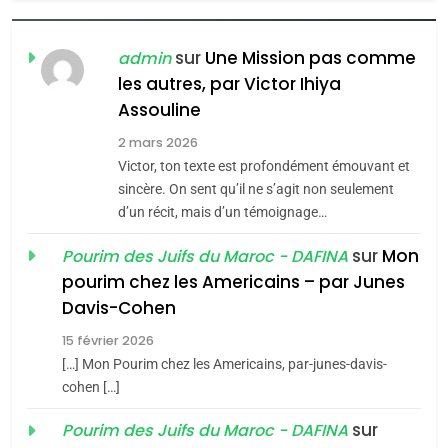
6
FIÈRE, DIGNE ET RÉSILIENTE :
POURQUOI JE REVENDIQUE
sur
Une Mission pas comme
admin
MA JUDAÏTE par Thérèse
les autres, par Victor Ihiya
ISRAÉL
JUDAISME
Assouline
Zrihen-Dvir
7
2 mars 2026
CE QUI NOUS MANQUE –
Victor, ton texte est profondément émouvant et
Jacques Hadida
sincère. On sent qu’il ne s’agit non seulement
d’un récit, mais d’un témoignage…
JUDAISME
sur
Mon
Pourim des Juifs du Maroc - DAFINA
8
pourim chez les Americains – par Junes
Maroc : Les amandes de
Davis-Cohen
Tafraout, le miel de Tadla
15 février 2026
Azilal consacrés produits
DAFINA
MAROC
[…] Mon Pourim chez les Americains, par-junes-davis-
du terroir
cohen […]
1
Oeil ravageur – Vanessa
sur
Pourim des Juifs du Maroc - DAFINA