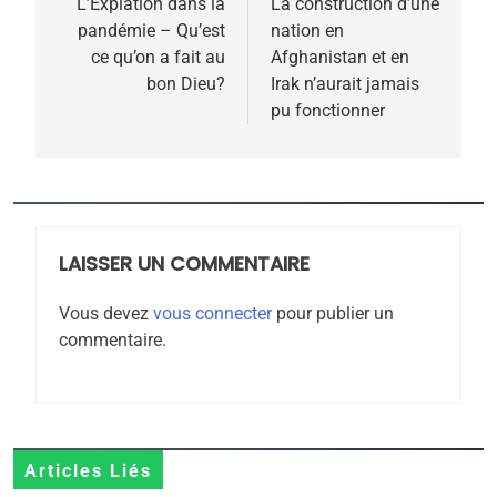
de
L’Expiation dans la
La construction d’une
pandémie – Qu’est
nation en
l’article
ce qu’on a fait au
Afghanistan et en
bon Dieu?
Irak n’aurait jamais
pu fonctionner
5
2025, l’année la plus
meurtrière selon le
rapport d’ADL contre
LAISSER UN COMMENTAIRE
FRANCE
ISRAÉL
l’antisémitisme
Vous devez
vous connecter
pour publier un
6
commentaire.
FIÈRE, DIGNE ET RÉSILIENTE :
POURQUOI JE REVENDIQUE
MA JUDAÏTE par Thérèse
ISRAÉL
JUDAISME
Zrihen-Dvir
7
Articles Liés
CE QUI NOUS MANQUE –