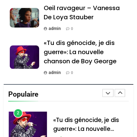
Oeil ravageur – Vanessa
Jacques Hadida
De Loya Stauber
JUDAISME
admin
0
8
Maroc : Les amandes de
«Tu dis génocide, je dis
Tafraout, le miel de Tadla
guerre»: La nouvelle
Azilal consacrés produits
DAFINA
MAROC
chanson de Boy George
du terroir
1
admin
0
Oeil ravageur – Vanessa
Tout sur la Nostalgie
De Loya Stauber
Populaire
admin
CINEMA
ISRAÉL
0
2
Accords d’Isaac: l’alliance
נשיא המדינה יצחק
«Tu dis génocide, je dis
הרצוג נפגש עם
pourrait s’étendre à 13
guerre»: La nouvelle
נשיא ארגנטינה
pays d’Amérique latine