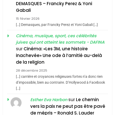
guerre»: La nouvelle
l’antisémitisme
DEMASQUES – Francky Perez & Yoni
chanson de Boy George
6
Gabali
ISRAÉL
JUDAISME
FIÈRE, DIGNE ET RÉSILIENTE :
15 février 2026
POURQUOI JE REVENDIQUE
3
[…] Demasques, par Francky Perez et Yoni Gabali […]
MA JUDAÏTE par Thérèse
Tout sur la Nostalgie
ISRAÉL
JUDAISME
Cinéma, musique, sport, ces célébrités
Zrihen-Dvir
SOUVENIRS
juives qui ont atteint les sommets - DAFINA
7
CE QUI NOUS MANQUE –
sur
Cinéma: «Les 3M, une histoire
inachevée» Une ode à l’amitié au-delà
Jacques Hadida
4
Accords d’Isaac:
de la religion
JUDAISME
l’alliance pourrait
28 décembre 2025
s’étendre à 13 pays
[…] carrière et croyances religieuses fortes n’a donc rien
8
ISRAÉL
JUDAISME
Maroc : Les amandes de
d’impossible, bien au contraire. D’Hollywood à Facebook
d’Amérique latine
[…]
Tafraout, le miel de Tadla
5
2025, l’année la plus
Azilal consacrés produits
sur
Le chemin
DAFINA
MAROC
Esther Eva Harbon
meurtrière selon le
du terroir
vers la paix ne peut pas être pavé
rapport d’ADL contre
1
de mépris – Ronald S. Lauder
FRANCE
ISRAÉL