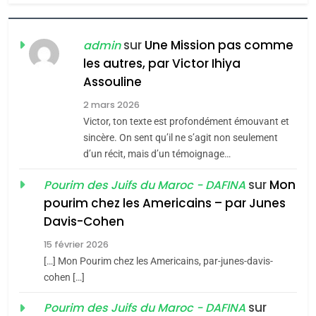
7
CE QUI NOUS MANQUE –
Jacques Hadida
sur
Une Mission pas comme
admin
les autres, par Victor Ihiya
JUDAISME
Assouline
8
2 mars 2026
Maroc : Les amandes de
Victor, ton texte est profondément émouvant et
Tafraout, le miel de Tadla
sincère. On sent qu’il ne s’agit non seulement
Azilal consacrés produits
d’un récit, mais d’un témoignage…
DAFINA
MAROC
du terroir
sur
Mon
Pourim des Juifs du Maroc - DAFINA
1
pourim chez les Americains – par Junes
Oeil ravageur – Vanessa
Davis-Cohen
De Loya Stauber
15 février 2026
5
CINEMA
ISRAÉL
2025, l’année la plus
[…] Mon Pourim chez les Americains, par-junes-davis-
cohen […]
meurtrière selon le rapport
2
«Tu dis génocide, je dis
d’ADL contre
sur
Pourim des Juifs du Maroc - DAFINA
FRANCE
ISRAÉL