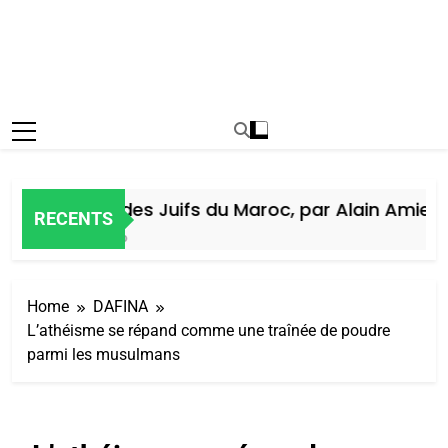
Histoire des Juifs du Maroc, par Alain Amiel
RECENTS
1 Semaine Ago
Home
DAFINA
L’athéisme se répand comme une traînée de poudre
parmi les musulmans