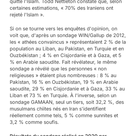
quitté l'Islam. Todd Nettleton constate que, selon
certaines estimations, « 70% des Iraniens ont
rejeté l'Islam ».
Si on se tourne vers les enquêtes d'opinion, on
voit que, d'après un sondage WIN/Gallup de 2012,
les « athées convaincus » représentaient 2 % de la
population au Liban, au Pakistan, en Turquie et en
Ouzbékistan ; 4 % en Cisjordanie et à Gaza, et 5
% en Arabie saoudite. Fait révélateur, le même
sondage a révélé que les personnes « non
religieuses » étaient plus nombreuses : 8 % au
Pakistan, 16 % en Ouzbékistan, 19 % en Arabie
saoudite, 29 % en Cisjordanie et à Gaza, 33 % au
Liban et 73 % en Turquie. À l'inverse, selon un
sondage GAMAAN, seul un tiers, soit 32,2 %, des
musulmans chiites nés en Iran s'identifient
réellement comme tels, 5 % comme sunnites et
3,2 % comme soufis.
Résultats du sondage réalisé en 2020 par