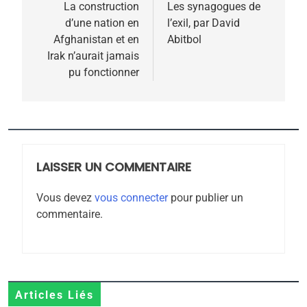
de
La construction
Les synagogues de
5
d’une nation en
l’exil, par David
l’article
2025, l’année la plus
Afghanistan et en
Abitbol
meurtrière selon le
Irak n’aurait jamais
pu fonctionner
rapport d’ADL contre
FRANCE
ISRAÉL
l’antisémitisme
6
FIÈRE, DIGNE ET RÉSILIENTE :
POURQUOI JE REVENDIQUE
MA JUDAÏTE par Thérèse
LAISSER UN COMMENTAIRE
ISRAÉL
JUDAISME
Zrihen-Dvir
Vous devez
vous connecter
pour publier un
7
commentaire.
CE QUI NOUS MANQUE –
Jacques Hadida
JUDAISME
8
Articles Liés