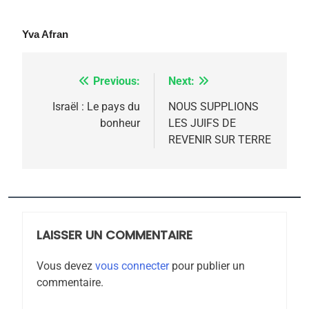
Yva Afran
Previous:
Next:
Navigation
5
2025, l’année la plus
de
Israël : Le pays du
NOUS SUPPLIONS
meurtrière selon le
bonheur
LES JUIFS DE
l’article
REVENIR SUR TERRE
rapport d’ADL contre
FRANCE
ISRAÉL
l’antisémitisme
6
FIÈRE, DIGNE ET RÉSILIENTE :
POURQUOI JE REVENDIQUE
MA JUDAÏTE par Thérèse
LAISSER UN COMMENTAIRE
ISRAÉL
JUDAISME
Zrihen-Dvir
Vous devez
vous connecter
pour publier un
7
commentaire.
CE QUI NOUS MANQUE –
Jacques Hadida