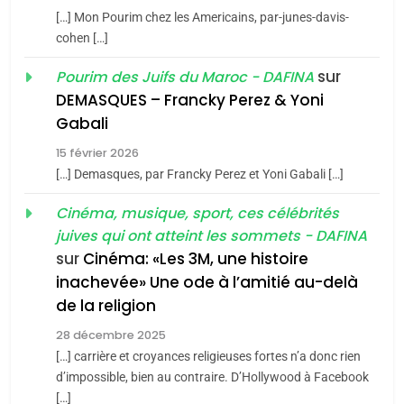
5
CINEMA
ISRAÉL
2025, l’année la plus
[…] Mon Pourim chez les Americains, par-junes-davis-
cohen […]
meurtrière selon le rapport
2
«Tu dis génocide, je dis
d’ADL contre
sur
Pourim des Juifs du Maroc - DAFINA
FRANCE
ISRAÉL
guerre»: La nouvelle
l’antisémitisme
DEMASQUES – Francky Perez & Yoni
chanson de Boy George
6
Gabali
ISRAÉL
JUDAISME
FIÈRE, DIGNE ET RÉSILIENTE :
15 février 2026
POURQUOI JE REVENDIQUE
3
[…] Demasques, par Francky Perez et Yoni Gabali […]
MA JUDAÏTE par Thérèse
Tout sur la Nostalgie
ISRAÉL
JUDAISME
Cinéma, musique, sport, ces célébrités
Zrihen-Dvir
SOUVENIRS
juives qui ont atteint les sommets - DAFINA
7
CE QUI NOUS MANQUE –
sur
Cinéma: «Les 3M, une histoire
inachevée» Une ode à l’amitié au-delà
Jacques Hadida
4
Accords d’Isaac:
de la religion
JUDAISME
l’alliance pourrait
28 décembre 2025
s’étendre à 13 pays
[…] carrière et croyances religieuses fortes n’a donc rien
8
ISRAÉL
JUDAISME
Maroc : Les amandes de
d’impossible, bien au contraire. D’Hollywood à Facebook
d’Amérique latine
[…]