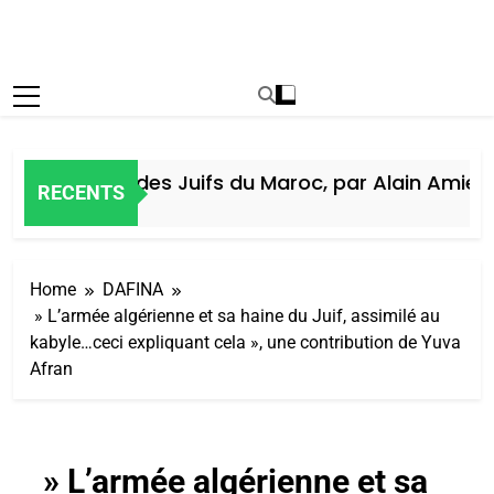
Histoire des Juifs du Maroc, par Alain Amiel
RECENTS
5 Jours Ago
Home
DAFINA
» L’armée algérienne et sa haine du Juif, assimilé au
kabyle…ceci expliquant cela », une contribution de Yuva
Afran
» L’armée algérienne et sa