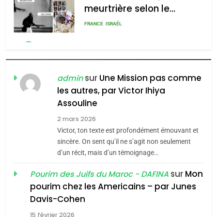
POURQUOI JE REVENDIQUE
admin
0
MA JUDAÏTE par Thérèse
ISRAÉL
JUDAISME
Zrihen-Dvir
7
CE QUI NOUS MANQUE –
Jacques Hadida
sur
Une Mission pas comme
admin
les autres, par Victor Ihiya
JUDAISME
Assouline
8
2 mars 2026
Maroc : Les amandes de
Victor, ton texte est profondément émouvant et
Tafraout, le miel de Tadla
sincère. On sent qu’il ne s’agit non seulement
Azilal consacrés produits
d’un récit, mais d’un témoignage…
DAFINA
MAROC
du terroir
sur
Mon
Pourim des Juifs du Maroc - DAFINA
1
pourim chez les Americains – par Junes
Oeil ravageur – Vanessa
Davis-Cohen
De Loya Stauber
15 février 2026