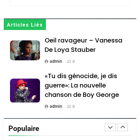
JUDAISME
8
Articles Liés
Maroc : Les amandes de
Oeil ravageur – Vanessa
Tafraout, le miel de Tadla
Azilal consacrés produits
De Loya Stauber
DAFINA
MAROC
du terroir
admin
0
1
Oeil ravageur – Vanessa
«Tu dis génocide, je dis
De Loya Stauber
guerre»: La nouvelle
CINEMA
ISRAÉL
chanson de Boy George
2
admin
0
«Tu dis génocide, je dis
Tout sur la Nostalgie
guerre»: La nouvelle
Populaire
chanson de Boy George
admin
ISRAÉL
JUDAISME
0