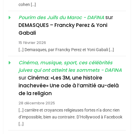
cohen […]
meurtrière selon le rapport
2
«Tu dis génocide, je dis
d’ADL contre
sur
Pourim des Juifs du Maroc - DAFINA
FRANCE
ISRAÉL
guerre»: La nouvelle
l’antisémitisme
DEMASQUES – Francky Perez & Yoni
chanson de Boy George
6
Gabali
ISRAÉL
JUDAISME
FIÈRE, DIGNE ET RÉSILIENTE :
15 février 2026
POURQUOI JE REVENDIQUE
3
[…] Demasques, par Francky Perez et Yoni Gabali […]
MA JUDAÏTE par Thérèse
Tout sur la Nostalgie
ISRAÉL
JUDAISME
Cinéma, musique, sport, ces célébrités
Zrihen-Dvir
SOUVENIRS
juives qui ont atteint les sommets - DAFINA
7
CE QUI NOUS MANQUE –
sur
Cinéma: «Les 3M, une histoire
inachevée» Une ode à l’amitié au-delà
Jacques Hadida
4
Accords d’Isaac:
de la religion
JUDAISME
l’alliance pourrait
28 décembre 2025
s’étendre à 13 pays
[…] carrière et croyances religieuses fortes n’a donc rien
8
ISRAÉL
JUDAISME
Maroc : Les amandes de
d’impossible, bien au contraire. D’Hollywood à Facebook
d’Amérique latine
[…]
Tafraout, le miel de Tadla
5
2025, l’année la plus