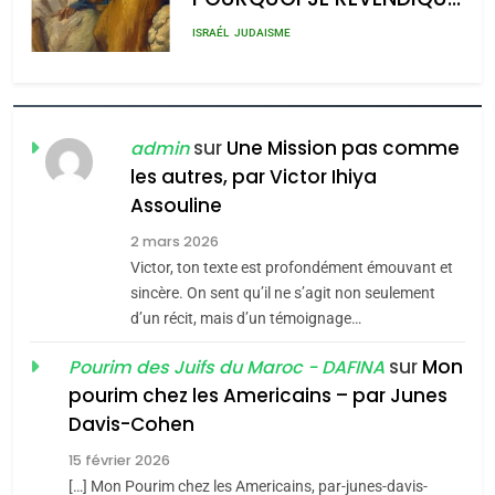
admin
0
MA JUDAÏTE par Thérèse
ISRAÉL
JUDAISME
Zrihen-Dvir
7
CE QUI NOUS MANQUE –
Jacques Hadida
sur
Une Mission pas comme
admin
les autres, par Victor Ihiya
JUDAISME
Assouline
8
2 mars 2026
Maroc : Les amandes de
Victor, ton texte est profondément émouvant et
Tafraout, le miel de Tadla
sincère. On sent qu’il ne s’agit non seulement
Azilal consacrés produits
d’un récit, mais d’un témoignage…
DAFINA
MAROC
du terroir
sur
Mon
Pourim des Juifs du Maroc - DAFINA
1
pourim chez les Americains – par Junes
Oeil ravageur – Vanessa
Davis-Cohen
De Loya Stauber
15 février 2026
5
CINEMA
ISRAÉL
2025, l’année la plus
[…] Mon Pourim chez les Americains, par-junes-davis-