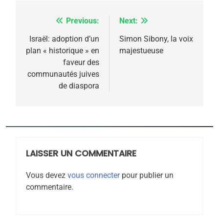
Previous:
Next:
Navigation
de
Israël: adoption d’un
Simon Sibony, la voix
5
plan « historique » en
majestueuse
l’article
2025, l’année la plus
faveur des
meurtrière selon le
communautés juives
de diaspora
rapport d’ADL contre
FRANCE
ISRAÉL
l’antisémitisme
6
FIÈRE, DIGNE ET RÉSILIENTE :
POURQUOI JE REVENDIQUE
MA JUDAÏTE par Thérèse
LAISSER UN COMMENTAIRE
ISRAÉL
JUDAISME
Zrihen-Dvir
Vous devez
vous connecter
pour publier un
7
commentaire.
CE QUI NOUS MANQUE –
Jacques Hadida