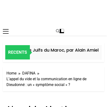
istoire des Juifs du Maroc, par Alain Amiel
RECENTS
Jours Ago
Home
DAFINA
L’appel du vide et la communication en ligne de
Dieudonné : un « symptôme social » ?