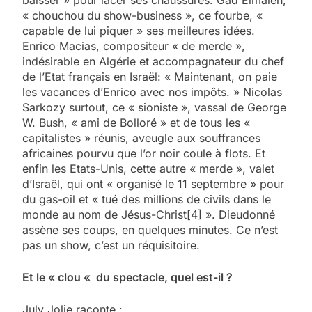
baisser » pour lacer ses chaussures. Gad Elmaleh,
« chouchou du show-business », ce fourbe, «
capable de lui piquer » ses meilleures idées.
Enrico Macias, compositeur « de merde »,
indésirable en Algérie et accompagnateur du chef
de l’Etat français en Israël: « Maintenant, on paie
les vacances d’Enrico avec nos impôts. » Nicolas
Sarkozy surtout, ce « sioniste », vassal de George
W. Bush, « ami de Bolloré » et de tous les «
capitalistes » réunis, aveugle aux souffrances
africaines pourvu que l’or noir coule à flots. Et
enfin les Etats-Unis, cette autre « merde », valet
d’Israël, qui ont « organisé le 11 septembre » pour
du gas-oil et « tué des millions de civils dans le
monde au nom de Jésus-Christ[4] ». Dieudonné
assène ses coups, en quelques minutes. Ce n’est
pas un show, c’est un réquisitoire.
Et le « clou « du spectacle, quel est-il ?
July Jolie raconte :