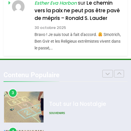
Azilal consacrés produits
sur
Le chemin
DAFINA
MAROC
Esther Eva Harbon
meurtrière selon le
du terroir
vers la paix ne peut pas être pavé
rapport d’ADL contre
1
de mépris – Ronald S. Lauder
FRANCE
ISRAÉL
Oeil ravageur – Vanessa De
l’antisémitisme
30 octobre 2025
Loya Stauber
6
Bravo ! Je suis tout à fait d'accord.
Smotrich,
FIÈRE, DIGNE ET RÉSILIENTE :
CINEMA
ISRAÉL
Ben Gvir et les Religieux extrêmistes vivent dans
POURQUOI JE REVENDIQUE
le passé,…
MA JUDAÏTE par Thérèse
2
ISRAÉL
JUDAISME
«Tu dis génocide, je dis
Zrihen-Dvir
guerre»: La nouvelle
7
Contenu Populaire
CE QUI NOUS MANQUE –
chanson de Boy George
ISRAÉL
JUDAISME
Jacques Hadida
3
JUDAISME
Tout sur la Nostalgie
8
Maroc : Les amandes de
SOUVENIRS
Tafraout, le miel de Tadla