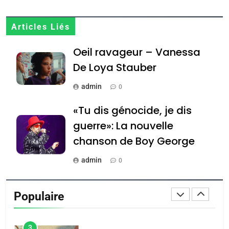
JUDAISME
8
Articles Liés
Maroc : Les amandes de
Oeil ravageur – Vanessa
Tafraout, le miel de Tadla
Azilal consacrés produits
De Loya Stauber
DAFINA
MAROC
du terroir
admin
0
1
Oeil ravageur – Vanessa
«Tu dis génocide, je dis
De Loya Stauber
guerre»: La nouvelle
CINEMA
ISRAÉL
chanson de Boy George
2
admin
0
«Tu dis génocide, je dis
Tout sur la Nostalgie
guerre»: La nouvelle
Populaire
chanson de Boy George
admin
ISRAÉL
JUDAISME
0
3