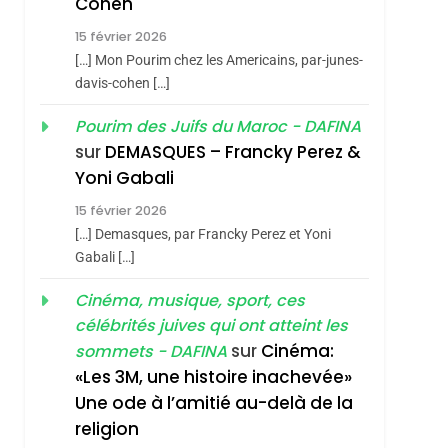
Cohen
Vanessa De Loya
15 février 2026
Stauber
CINEMA
ISRAÉL
[…] Mon Pourim chez les Americains, par-junes-
2
davis-cohen […]
«Tu Dis Génocide, Je
Pourim des Juifs du Maroc - DAFINA
Dis Guerre»: La
sur
DEMASQUES – Francky Perez &
Nouvelle Chanson De
ISRAÉL
JUDAISME
Yoni Gabali
Boy George
3
15 février 2026
Tout Sur La Nostalgie
[…] Demasques, par Francky Perez et Yoni
SOUVENIRS
Gabali […]
sémitisme
4
Cinéma, musique, sport, ces
Accords D’Isaac:
célébrités juives qui ont atteint les
L’alliance Pourrait
sur
Cinéma:
sommets - DAFINA
S’étendre À 13 Pays
ISRAÉL
JUDAISME
«Les 3M, une histoire inachevée»
D’Amérique Latine
Une ode à l’amitié au-delà de la
5
2025, L’année La Plus
religion