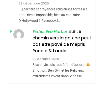
Meurtrière Selon Le
28 décembre 2025
Rapport D’ADL
FRANCE
ISRAÉL
[…] carrière et croyances religieuses fortes n’a
Contre
donc rien d’impossible, bien au contraire.
6
hérèse Zrihen-
FIÈRE, DIGNE ET
D’Hollywood à Facebook […]
L’antisémitisme
RÉSILIENTE :
sur
Le
Esther Eva Harbon
POURQUOI JE
chemin vers la paix ne peut
ISRAÉL
JUDAISME
REVENDIQUE MA
pas être pavé de mépris –
7
CE QUI NOUS
JUDAÏTE Par Thérèse
Ronald S. Lauder
MANQUE – Jacques
Zrihen-Dvir
30 octobre 2025
Hadida
Bravo ! Je suis tout à fait d'accord.
JUDAISME
Smotrich, Ben Gvir et les Religieux
8
extrêmistes vivent dans le passé,…
Maroc : Les Amandes
De Tafraout, Le Miel
De Tadla Azilal
DAFINA
MAROC
Consacrés Produits
Du Terroir