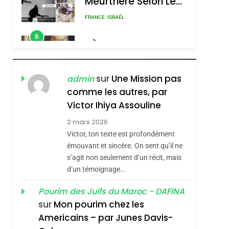
Meurtrière Selon Le
Rapport D’ADL
FRANCE
ISRAÉL
Contre
6
FIÈRE, DIGNE ET
L’antisémitisme
RÉSILIENTE :
POURQUOI JE
ISRAÉL
JUDAISME
sur
Une Mission pas
admin
REVENDIQUE MA
comme les autres, par
7
CE QUI NOUS
JUDAÏTE Par Thérèse
Victor Ihiya Assouline
MANQUE – Jacques
Zrihen-Dvir
2 mars 2026
Hadida
Victor, ton texte est profondément
JUDAISME
émouvant et sincère. On sent qu’il ne
8
s’agit non seulement d’un récit, mais
Maroc : Les Amandes
d’un témoignage…
De Tafraout, Le Miel
De Tadla Azilal
Pourim des Juifs du Maroc - DAFINA
DAFINA
MAROC
sur
Mon pourim chez les
Consacrés Produits
1
Americains – par Junes Davis-
Oeil Ravageur –
Du Terroir