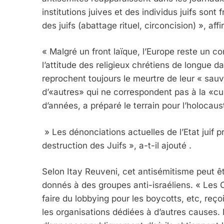
institutions juives et des individus juifs sont
des juifs (abattage rituel, circoncision) », affi
« Malgré un front laïque, l’Europe reste un con
l’attitude des religieux chrétiens de longue d
reprochent toujours le meurtre de leur « sauv
5
d’«autres» qui ne correspondent pas à la «cul
d’années, a préparé le terrain pour l’holocaus
» Les dénonciations actuelles de l’Etat juif p
2025, L’année La Plus
destruction des Juifs », a-t-il ajouté .
FRANCE
ISRAÉL
Selon Itay Reuveni, cet antisémitisme peut 
donnés à des groupes anti-israéliens. « Les O
faire du lobbying pour les boycotts, etc, r
les organisations dédiées à d’autres causes. 
6