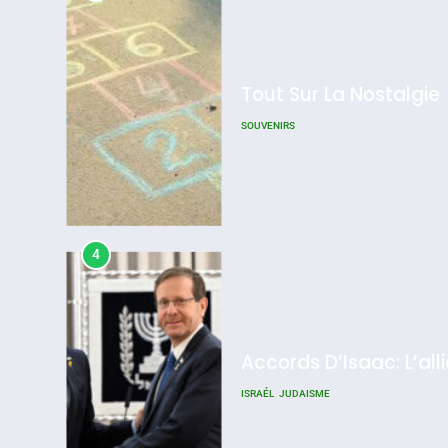
Tout Sur La Nostalgie
SOUVENIRS
4
Accords D’Isaac: L’all
ISRAÉL
JUDAISME