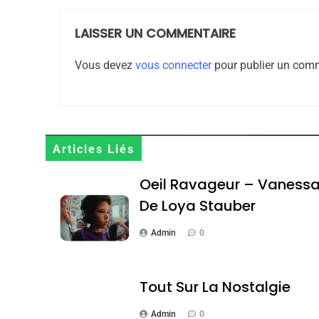
LAISSER UN COMMENTAIRE
8
Vous devez
vous connecter
pour publier un comm
Maroc : Les Amandes D
Terroir
Articles Liés
DAFINA
MAROC
Oeil Ravageur – Vaness
De Loya Stauber
Admin
0
1
Tout Sur La Nostalgie
Admin
0