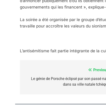
d’annoncer publiquement d’où ils obtiennent l
gouvernements qui les financent », explique-t
FIÈRE, DIGNE ET RÉSIL
La soirée a été organisée par le groupe d’ét
Dvir
travaille pour accroître les valeurs du sionis
ISRAÉL
JUDAISME
L’antisémitisme fait partie intégrante de la cu
7
Previou
Navigation
de
Le génie de Porsche éclipsé par son passé na
dans sa ville natale tchèq
CE QUI NOUS MANQUE
l’article
JUDAISME