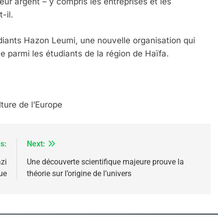
eur argent – y compris les entreprises et les
-il.
IENTE : POURQUOI JE REVENDIQUE MA JUDAÏTE Par T
udiants Hazon Leumi, une nouvelle organisation qui
me parmi les étudiants de la région de Haïfa.
lture de l’Europe
s:
Next:
zi
Une découverte scientifique majeure prouve la
ue
théorie sur l’origine de l’univers
 – Jacques Hadida