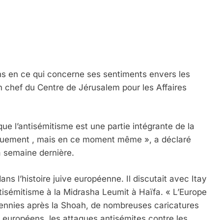
ns en ce qui concerne ses sentiments envers les
n chef du Centre de Jérusalem pour les Affaires
r que l’antisémitisme est une partie intégrante de la
riquement , mais en ce moment même », a déclaré
a semaine dernière.
ns l’histoire juive européenne. Il discutait avec Itay
tisémitisme à la Midrasha Leumit à Haïfa. « L’Europe
cennies après la Shoah, de nombreuses caricatures
 européens, les attaques antisémites contre les