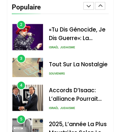
Vanessa De Loya
Populaire
Stauber
CINEMA
ISRAÉL
2
«Tu Dis Génocide, Je
Dis Guerre»: La
Nouvelle Chanson De
ISRAÉL
JUDAISME
Boy George
3
Tout Sur La Nostalgie
SOUVENIRS
4
Accords D’Isaac:
L’alliance Pourrait
S’étendre À 13 Pays
ISRAÉL
JUDAISME
D’Amérique Latine
5
2025, L’année La Plus