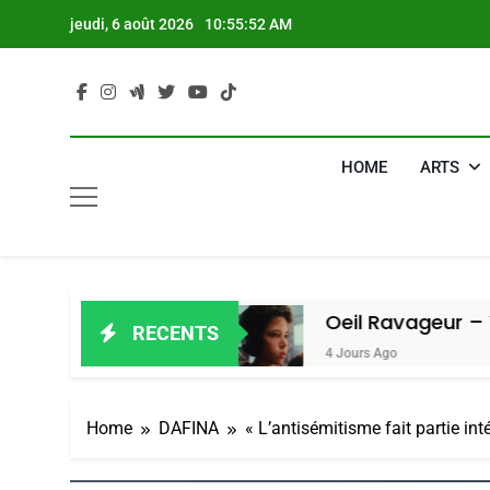
Skip
jeudi, 6 août 2026
10:55:53 AM
to
content
HOME
ARTS
ain Amiel
Oeil Ravageur – Vanessa D
RECENTS
4 Jours Ago
Home
DAFINA
« L’antisémitisme fait partie int