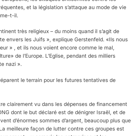
 fréquentes, et la législation s’attaque au mode de vie
rme-t-il.
tinent très religieux – du moins quand il s’agit de
ate envers les Juifs », explique Gerstenfeld. «Ils nous
eur » , et ils nous voient encore comme le mal,
ture» de l’Europe. L’Eglise, pendant des milliers
te nazi ».
réparent le terrain pour les futures tentatives de
 Meurtrière Selon Le Rapport D’ADL Contre L’anti
être clairement vu dans les dépenses de financement
NG dont le but déclaré est de dénigrer Israël, et de
eçoivent d’énormes sommes d’argent, beaucoup plus que
La meilleure façon de lutter contre ces groupes est