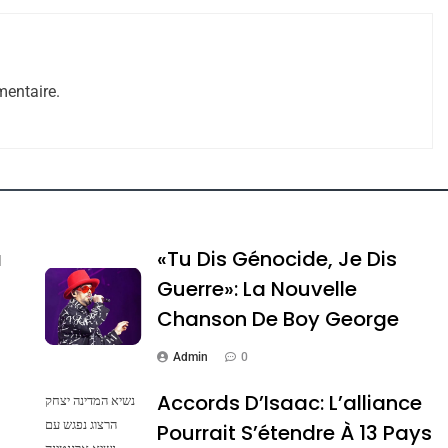
entaire.
e Tafraout, Le Miel De Tadla Azilal Consacrés P
a
«Tu Dis Génocide, Je Dis
Guerre»: La Nouvelle
Chanson De Boy George
Admin
0
Accords D’Isaac: L’alliance
נשיא המדינה יצחק
הרצוג נפגש עם
Pourrait S’étendre À 13 Pays