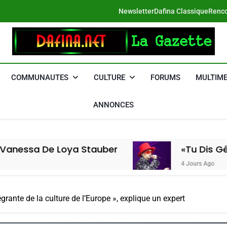
Newsletter
Dafina Classique
Renco
DAFINA
Le Net Des Juifs Du Maroc
COMMUNAUTES
CULTURE
FORUMS
MULTIME
ANNONCES
e Loya Stauber
«Tu Dis Génocide, J
4 Jours Ago
égrante de la culture de l’Europe », explique un expert