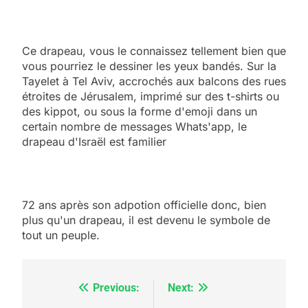
Ce drapeau, vous le connaissez tellement bien que
vous pourriez le dessiner les yeux bandés. Sur la
Tayelet à Tel Aviv, accrochés aux balcons des rues
étroites de Jérusalem, imprimé sur des t-shirts ou
des kippot, ou sous la forme d'emoji dans un
certain nombre de messages Whats'app, le
drapeau d'Israël est familier
5
2025, l’année la plus
72 ans après son adpotion officielle donc, bien
meurtrière selon le
plus qu'un drapeau, il est devenu le symbole de
tout un peuple.
rapport d’ADL contre
FRANCE
ISRAÉL
l’antisémitisme
6
FIÈRE, DIGNE ET RÉSILIENTE :
Previous:
Next:
Navigation