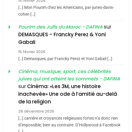
15 février 2026
Azilal consacrés produits
DAFINA
MAROC
[…] Mon Pourim chez les Americains, par-junes-davis-
du terroir
cohen […]
1
Oeil ravageur – Vanessa
sur
Pourim des Juifs du Maroc - DAFINA
De Loya Stauber
DEMASQUES – Francky Perez & Yoni
5
Gabali
CINEMA
ISRAÉL
2025, l’année la plus
15 février 2026
meurtrière selon le rapport
2
[…] Demasques, par Francky Perez et Yoni Gabali […]
«Tu dis génocide, je dis
d’ADL contre
FRANCE
ISRAÉL
guerre»: La nouvelle
Cinéma, musique, sport, ces célébrités
l’antisémitisme
juives qui ont atteint les sommets - DAFINA
chanson de Boy George
6
ISRAÉL
JUDAISME
FIÈRE, DIGNE ET RÉSILIENTE :
sur
Cinéma: «Les 3M, une histoire
inachevée» Une ode à l’amitié au-delà
POURQUOI JE REVENDIQUE
3
de la religion
MA JUDAÏTE par Thérèse
Tout sur la Nostalgie
ISRAÉL
JUDAISME
Zrihen-Dvir
28 décembre 2025
SOUVENIRS
[…] carrière et croyances religieuses fortes n’a donc rien
7
CE QUI NOUS MANQUE –
d’impossible, bien au contraire. D’Hollywood à Facebook
[…]