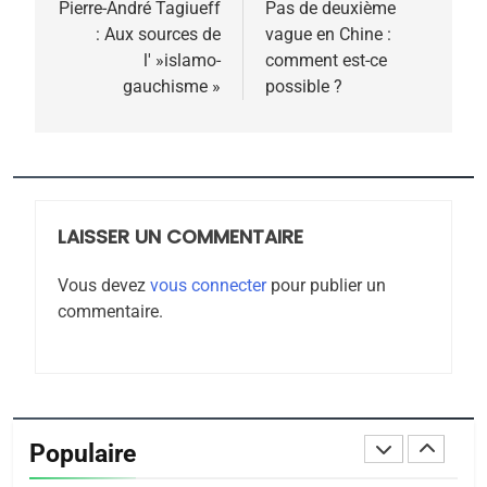
POURQUOI JE REVENDIQUE
de
Pierre-André Tagiueff
Pas de deuxième
MA JUDAÏTE par Thérèse
: Aux sources de
vague en Chine :
ISRAÉL
JUDAISME
l’article
l' »islamo-
comment est-ce
Zrihen-Dvir
gauchisme »
possible ?
7
CE QUI NOUS MANQUE –
Jacques Hadida
JUDAISME
LAISSER UN COMMENTAIRE
8
Maroc : Les amandes de
Vous devez
vous connecter
pour publier un
Tafraout, le miel de Tadla
commentaire.
Azilal consacrés produits
DAFINA
MAROC
du terroir
1
Oeil ravageur – Vanessa
De Loya Stauber
Populaire
CINEMA
ISRAÉL