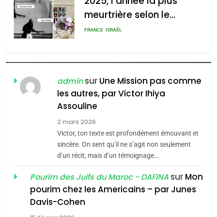
2025, l’année la plus
meurtrière selon le
rapport d’ADL contre
FRANCE
ISRAÉL
l’antisémitisme
6
FIÈRE, DIGNE ET RÉSILIENTE :
POURQUOI JE REVENDIQUE
sur
Une Mission pas comme
admin
MA JUDAÏTE par Thérèse
les autres, par Victor Ihiya
ISRAÉL
JUDAISME
Assouline
Zrihen-Dvir
7
2 mars 2026
CE QUI NOUS MANQUE –
Victor, ton texte est profondément émouvant et
Jacques Hadida
sincère. On sent qu’il ne s’agit non seulement
d’un récit, mais d’un témoignage…
JUDAISME
sur
Mon
Pourim des Juifs du Maroc - DAFINA
8
pourim chez les Americains – par Junes
Maroc : Les amandes de
Davis-Cohen
Tafraout, le miel de Tadla