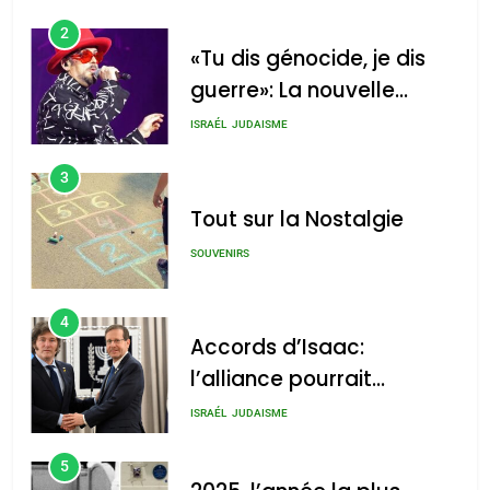
2
«Tu dis génocide, je dis
guerre»: La nouvelle
chanson de Boy George
ISRAÉL
JUDAISME
3
Tout sur la Nostalgie
SOUVENIRS
4
Accords d’Isaac:
l’alliance pourrait
s’étendre à 13 pays
ISRAÉL
JUDAISME
d’Amérique latine
5