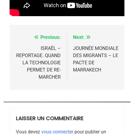
2025, l’année la plus
meurtrière selon le
rapport d’ADL contre
FRANCE
ISRAÉL
l’antisémitisme
Previous:
Next:
Navigation
6
FIÈRE, DIGNE ET RÉSILIENTE :
de
ISRAËL –
JOURNÉE MONDIALE
POURQUOI JE REVENDIQUE
REPORTAGE. QUAND
DES MIGRANTS – LE
l’article
MA JUDAÏTE par Thérèse
LA TECHNOLOGIE
PACTE DE
ISRAÉL
JUDAISME
PERMET DE RE-
MARRAKECH
Zrihen-Dvir
MARCHER
7
CE QUI NOUS MANQUE –
Jacques Hadida
JUDAISME
LAISSER UN COMMENTAIRE
8
Maroc : Les amandes de
Vous devez
vous connecter
pour publier un
Tafraout, le miel de Tadla