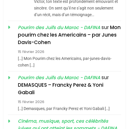
Victor, ton texte est profondément émouvant et
Jacques Hadida
sincère. On sent qu’il ne s’agit non seulement
d’un récit, mais d’un témoignage…
JUDAISME
sur
Mon
Pourim des Juifs du Maroc - DAFINA
8
pourim chez les Americains – par Junes
Maroc : Les amandes de
Davis-Cohen
Tafraout, le miel de Tadla
15 février 2026
Azilal consacrés produits
DAFINA
MAROC
[…] Mon Pourim chez les Americains, par-junes-davis-
du terroir
cohen […]
1
Oeil ravageur – Vanessa
sur
Pourim des Juifs du Maroc - DAFINA
De Loya Stauber
DEMASQUES – Francky Perez & Yoni
5
Gabali
CINEMA
ISRAÉL
2025, l’année la plus
15 février 2026
meurtrière selon le rapport
2
[…] Demasques, par Francky Perez et Yoni Gabali […]
«Tu dis génocide, je dis
d’ADL contre
FRANCE
ISRAÉL
guerre»: La nouvelle
Cinéma, musique, sport, ces célébrités
l’antisémitisme
juives qui ont atteint les sommets - DAFINA