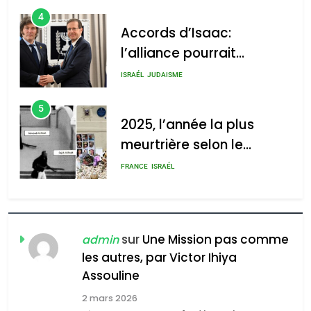
4
Accords d’Isaac:
l’alliance pourrait
s’étendre à 13 pays
ISRAÉL
JUDAISME
d’Amérique latine
5
2025, l’année la plus
meurtrière selon le
rapport d’ADL contre
FRANCE
ISRAÉL
l’antisémitisme
6
FIÈRE, DIGNE ET RÉSILIENTE :
POURQUOI JE REVENDIQUE
sur
Une Mission pas comme
admin
MA JUDAÏTE par Thérèse
les autres, par Victor Ihiya
ISRAÉL
JUDAISME
Assouline
Zrihen-Dvir
7
2 mars 2026
CE QUI NOUS MANQUE –