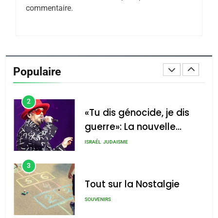
commentaire.
Azilal consacrés produits
DAFINA
MAROC
du terroir
1
Oeil ravageur – Vanessa
De Loya Stauber
Populaire
CINEMA
ISRAÉL
2
«Tu dis génocide, je dis
guerre»: La nouvelle
chanson de Boy George
ISRAÉL
JUDAISME
3
Tout sur la Nostalgie
SOUVENIRS