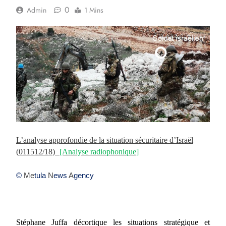
0
Admin
1 Mins
L’analyse approfondie de la situation sécuritaire d’Israël
(011512/18)
[Analyse radiophonique]
©
Me
tula
N
ews
A
gency
Stéphane Juffa décortique les situations stratégique et