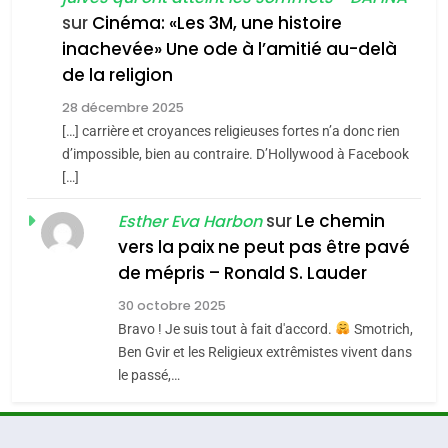
chanson de Boy George
6
ISRAÉL
JUDAISME
FIÈRE, DIGNE ET RÉSILIENTE :
sur
Cinéma: «Les 3M, une histoire
inachevée» Une ode à l’amitié au-delà
POURQUOI JE REVENDIQUE
3
de la religion
MA JUDAÏTE par Thérèse
Tout sur la Nostalgie
ISRAÉL
JUDAISME
Zrihen-Dvir
28 décembre 2025
SOUVENIRS
[…] carrière et croyances religieuses fortes n’a donc rien
7
CE QUI NOUS MANQUE –
d’impossible, bien au contraire. D’Hollywood à Facebook
[…]
Jacques Hadida
4
Accords d’Isaac:
sur
Le chemin
JUDAISME
Esther Eva Harbon
l’alliance pourrait
vers la paix ne peut pas être pavé
s’étendre à 13 pays
8
de mépris – Ronald S. Lauder
ISRAÉL
JUDAISME
Maroc : Les amandes de
d’Amérique latine
30 octobre 2025
Tafraout, le miel de Tadla
5
Bravo ! Je suis tout à fait d'accord.
Smotrich,
2025, l’année la plus
Azilal consacrés produits
DAFINA
MAROC
Ben Gvir et les Religieux extrêmistes vivent dans
meurtrière selon le
du terroir
le passé,…
rapport d’ADL contre
1
FRANCE
ISRAÉL
Oeil ravageur – Vanessa De
l’antisémitisme