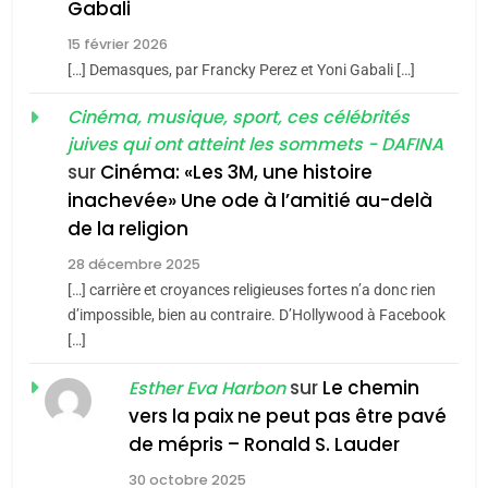
5
Gabali
2025, l’année la plus
2
15 février 2026
«Tu dis génocide, je dis
meurtrière selon le rapport
[…] Demasques, par Francky Perez et Yoni Gabali […]
guerre»: La nouvelle
d’ADL contre
FRANCE
ISRAÉL
chanson de Boy George
Cinéma, musique, sport, ces célébrités
l’antisémitisme
ISRAÉL
JUDAISME
juives qui ont atteint les sommets - DAFINA
6
FIÈRE, DIGNE ET RÉSILIENTE :
sur
Cinéma: «Les 3M, une histoire
3
inachevée» Une ode à l’amitié au-delà
POURQUOI JE REVENDIQUE
Tout sur la Nostalgie
de la religion
MA JUDAÏTE par Thérèse
ISRAÉL
JUDAISME
SOUVENIRS
Zrihen-Dvir
28 décembre 2025
[…] carrière et croyances religieuses fortes n’a donc rien
7
CE QUI NOUS MANQUE –
d’impossible, bien au contraire. D’Hollywood à Facebook
4
Accords d’Isaac:
[…]
Jacques Hadida
l’alliance pourrait
sur
Le chemin
JUDAISME
Esther Eva Harbon
s’étendre à 13 pays
ISRAÉL
JUDAISME
vers la paix ne peut pas être pavé
d’Amérique latine
8
de mépris – Ronald S. Lauder
Maroc : Les amandes de
5
30 octobre 2025
2025, l’année la plus