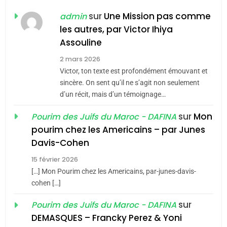
MA JUDAÏTE par Thérèse
sur
Une Mission pas comme
admin
ISRAÉL
JUDAISME
Zrihen-Dvir
les autres, par Victor Ihiya
7
Assouline
CE QUI NOUS MANQUE –
2 mars 2026
Jacques Hadida
Victor, ton texte est profondément émouvant et
sincère. On sent qu’il ne s’agit non seulement
JUDAISME
d’un récit, mais d’un témoignage…
8
sur
Mon
Pourim des Juifs du Maroc - DAFINA
Maroc : Les amandes de
pourim chez les Americains – par Junes
Tafraout, le miel de Tadla
Davis-Cohen
Azilal consacrés produits
DAFINA
MAROC
15 février 2026
du terroir
[…] Mon Pourim chez les Americains, par-junes-davis-
1
Oeil ravageur – Vanessa
cohen […]
De Loya Stauber
sur
Pourim des Juifs du Maroc - DAFINA
DEMASQUES – Francky Perez & Yoni
CINEMA
ISRAÉL