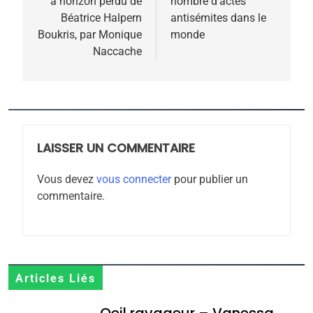
à horizon perdu de
nombre d’actes
l’article
Béatrice Halpern
antisémites dans le
Boukris, par Monique
monde
Naccache
5
2025, l’année la plus
meurtrière selon le
rapport d’ADL contre
FRANCE
ISRAÉL
l’antisémitisme
LAISSER UN COMMENTAIRE
6
FIÈRE, DIGNE ET RÉSILIENTE :
Vous devez
vous connecter
pour publier un
commentaire.
POURQUOI JE REVENDIQUE
MA JUDAÏTE par Thérèse
ISRAÉL
JUDAISME
Zrihen-Dvir
7
CE QUI NOUS MANQUE –
Articles Liés
Jacques Hadida
Oeil ravageur – Vanessa