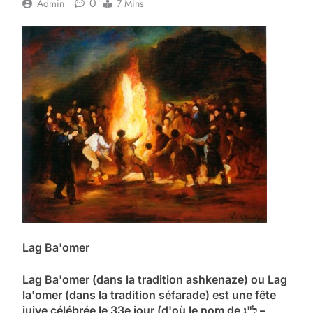
0
Admin
7 Mins
Lag Ba'omer
Lag Ba'omer (dans la tradition ashkenaze) ou Lag
la'omer (dans la tradition séfarade) est une fête
juive célébrée le 33e jour (d'où le nom de ל"ג –