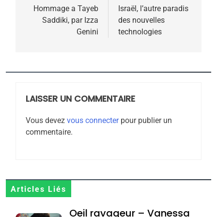
de
Hommage a Tayeb
Israël, l’autre paradis
Saddiki, par Izza
des nouvelles
l’article
Genini
technologies
5
2025, l’année la plus
meurtrière selon le
rapport d’ADL contre
LAISSER UN COMMENTAIRE
FRANCE
ISRAÉL
l’antisémitisme
Vous devez
vous connecter
pour publier un
6
commentaire.
FIÈRE, DIGNE ET RÉSILIENTE :
POURQUOI JE REVENDIQUE
MA JUDAÏTE par Thérèse
ISRAÉL
JUDAISME
Zrihen-Dvir
7
Articles Liés
CE QUI NOUS MANQUE –
Oeil ravageur – Vanessa
Jacques Hadida