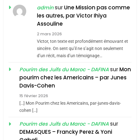
POURQUOI JE REVENDIQUE
sur
Une Mission pas comme
admin
MA JUDAÏTE par Thérèse
les autres, par Victor Ihiya
ISRAÉL
JUDAISME
Assouline
Zrihen-Dvir
7
2 mars 2026
CE QUI NOUS MANQUE –
Victor, ton texte est profondément émouvant et
Jacques Hadida
sincère. On sent qu’il ne s’agit non seulement
d’un récit, mais d’un témoignage…
JUDAISME
sur
Mon
Pourim des Juifs du Maroc - DAFINA
8
pourim chez les Americains – par Junes
Maroc : Les amandes de
Davis-Cohen
Tafraout, le miel de Tadla
15 février 2026
Azilal consacrés produits
DAFINA
MAROC
[…] Mon Pourim chez les Americains, par-junes-davis-
du terroir
cohen […]
1
Oeil ravageur – Vanessa
sur
Pourim des Juifs du Maroc - DAFINA
De Loya Stauber
DEMASQUES – Francky Perez & Yoni
5
Gabali
CINEMA
ISRAÉL