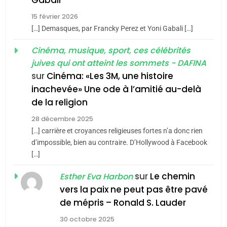
2025, l’année la plus
15 février 2026
meurtrière selon le rapport
2
[…] Demasques, par Francky Perez et Yoni Gabali […]
«Tu dis génocide, je dis
d’ADL contre
FRANCE
ISRAÉL
guerre»: La nouvelle
Cinéma, musique, sport, ces célébrités
l’antisémitisme
juives qui ont atteint les sommets - DAFINA
chanson de Boy George
6
ISRAÉL
JUDAISME
FIÈRE, DIGNE ET RÉSILIENTE :
sur
Cinéma: «Les 3M, une histoire
inachevée» Une ode à l’amitié au-delà
POURQUOI JE REVENDIQUE
3
de la religion
MA JUDAÏTE par Thérèse
Tout sur la Nostalgie
ISRAÉL
JUDAISME
Zrihen-Dvir
28 décembre 2025
SOUVENIRS
[…] carrière et croyances religieuses fortes n’a donc rien
7
CE QUI NOUS MANQUE –
d’impossible, bien au contraire. D’Hollywood à Facebook
[…]
Jacques Hadida
4
Accords d’Isaac:
sur
Le chemin
JUDAISME
Esther Eva Harbon
l’alliance pourrait
vers la paix ne peut pas être pavé
s’étendre à 13 pays
8
de mépris – Ronald S. Lauder
ISRAÉL
JUDAISME
Maroc : Les amandes de
d’Amérique latine
30 octobre 2025
Tafraout, le miel de Tadla
5