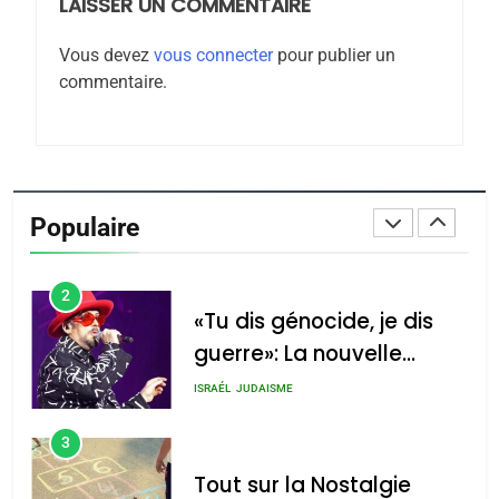
LAISSER UN COMMENTAIRE
8
Maroc : Les amandes de
Vous devez
vous connecter
pour publier un
Tafraout, le miel de Tadla
commentaire.
Azilal consacrés produits
DAFINA
MAROC
du terroir
1
Oeil ravageur – Vanessa
De Loya Stauber
Populaire
CINEMA
ISRAÉL
2
«Tu dis génocide, je dis
guerre»: La nouvelle
chanson de Boy George
ISRAÉL
JUDAISME
3
Tout sur la Nostalgie