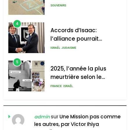
SOUVENIRS
4
Accords d’Isaac:
l’alliance pourrait
s’étendre à 13 pays
ISRAÉL
JUDAISME
d’Amérique latine
5
2025, l’année la plus
meurtrière selon le
rapport d’ADL contre
FRANCE
ISRAÉL
l’antisémitisme
6
FIÈRE, DIGNE ET RÉSILIENTE :
POURQUOI JE REVENDIQUE
sur
Une Mission pas comme
admin
MA JUDAÏTE par Thérèse
les autres, par Victor Ihiya
ISRAÉL
JUDAISME