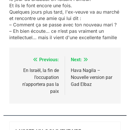
Et ils le font encore une fois.
Quelques jours plus tard, l'ex-veuve va au marché
5
et rencontre une amie qui lui dit :
2025, l’année la plus
– Comment ça se passe avec ton nouveau mari ?
meurtrière selon le
– Eh bien écoute… ce n’est pas vraiment un
intellectuel… mais il vient d'une excellente famille
rapport d’ADL contre
FRANCE
ISRAÉL
l’antisémitisme
6
FIÈRE, DIGNE ET RÉSILIENTE :
Previous:
Next:
Navigation
POURQUOI JE REVENDIQUE
de
En Israël, la fin de
Hava Nagila –
MA JUDAÏTE par Thérèse
l’occupation
Nouvelle version par
ISRAÉL
JUDAISME
l’article
n’apportera pas la
Gad Elbaz
Zrihen-Dvir
paix
7
CE QUI NOUS MANQUE –
Jacques Hadida
JUDAISME