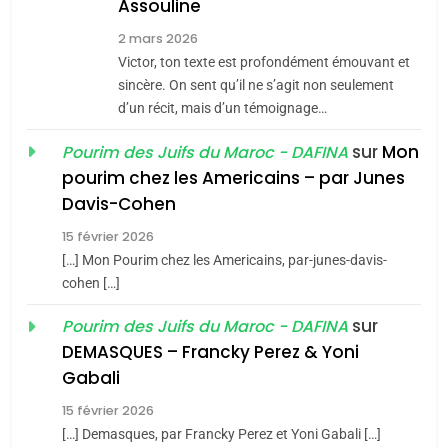
Assouline
Zrihen-Dvir
7
2 mars 2026
CE QUI NOUS MANQUE –
Victor, ton texte est profondément émouvant et
Jacques Hadida
sincère. On sent qu’il ne s’agit non seulement
d’un récit, mais d’un témoignage…
JUDAISME
sur
Mon
Pourim des Juifs du Maroc - DAFINA
8
pourim chez les Americains – par Junes
Maroc : Les amandes de
Davis-Cohen
Tafraout, le miel de Tadla
15 février 2026
Azilal consacrés produits
DAFINA
MAROC
[…] Mon Pourim chez les Americains, par-junes-davis-
du terroir
cohen […]
1
Oeil ravageur – Vanessa
sur
Pourim des Juifs du Maroc - DAFINA
De Loya Stauber
DEMASQUES – Francky Perez & Yoni
5
Gabali
CINEMA
ISRAÉL
2025, l’année la plus
15 février 2026
meurtrière selon le rapport
2
[…] Demasques, par Francky Perez et Yoni Gabali […]