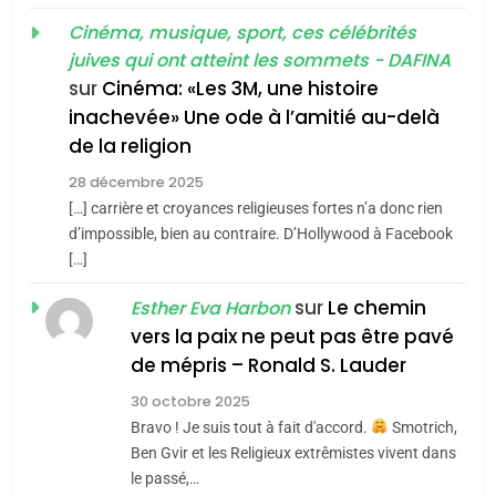
«Tu dis génocide, je dis
d’ADL contre
FRANCE
ISRAÉL
guerre»: La nouvelle
Cinéma, musique, sport, ces célébrités
l’antisémitisme
juives qui ont atteint les sommets - DAFINA
chanson de Boy George
6
ISRAÉL
JUDAISME
FIÈRE, DIGNE ET RÉSILIENTE :
sur
Cinéma: «Les 3M, une histoire
inachevée» Une ode à l’amitié au-delà
POURQUOI JE REVENDIQUE
3
de la religion
MA JUDAÏTE par Thérèse
Tout sur la Nostalgie
ISRAÉL
JUDAISME
Zrihen-Dvir
28 décembre 2025
SOUVENIRS
[…] carrière et croyances religieuses fortes n’a donc rien
7
CE QUI NOUS MANQUE –
d’impossible, bien au contraire. D’Hollywood à Facebook
[…]
Jacques Hadida
4
Accords d’Isaac:
sur
Le chemin
JUDAISME
Esther Eva Harbon
l’alliance pourrait
vers la paix ne peut pas être pavé
s’étendre à 13 pays
8
de mépris – Ronald S. Lauder
ISRAÉL
JUDAISME
Maroc : Les amandes de
d’Amérique latine
30 octobre 2025
Tafraout, le miel de Tadla
5
Bravo ! Je suis tout à fait d'accord.
Smotrich,
2025, l’année la plus
Azilal consacrés produits
DAFINA
MAROC
Ben Gvir et les Religieux extrêmistes vivent dans
meurtrière selon le
du terroir
le passé,…