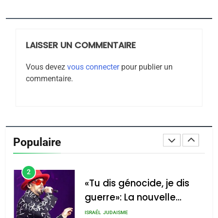
Jacques Hadida
JUDAISME
LAISSER UN COMMENTAIRE
8
Maroc : Les amandes de
Vous devez
vous connecter
pour publier un
Tafraout, le miel de Tadla
commentaire.
Azilal consacrés produits
DAFINA
MAROC
du terroir
1
Oeil ravageur – Vanessa
De Loya Stauber
Populaire
CINEMA
ISRAÉL
2
«Tu dis génocide, je dis
guerre»: La nouvelle
chanson de Boy George
ISRAÉL
JUDAISME