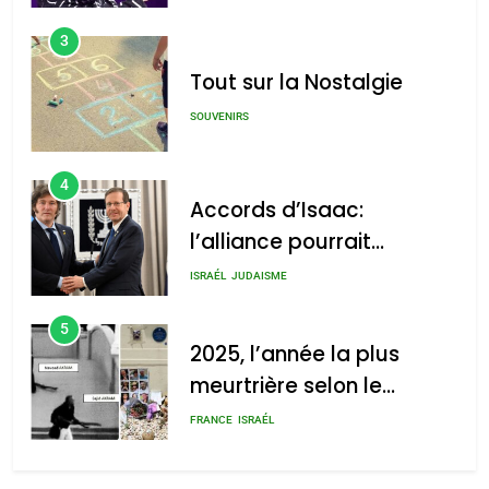
3
Tout sur la Nostalgie
SOUVENIRS
4
Accords d’Isaac:
l’alliance pourrait
s’étendre à 13 pays
ISRAÉL
JUDAISME
d’Amérique latine
5
2025, l’année la plus
meurtrière selon le
rapport d’ADL contre
FRANCE
ISRAÉL
l’antisémitisme
6