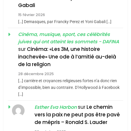
5
Gabali
CINEMA
ISRAÉL
2025, l’année la plus
15 février 2026
meurtrière selon le rapport
2
[…] Demasques, par Francky Perez et Yoni Gabali […]
«Tu dis génocide, je dis
d’ADL contre
FRANCE
ISRAÉL
guerre»: La nouvelle
Cinéma, musique, sport, ces célébrités
l’antisémitisme
juives qui ont atteint les sommets - DAFINA
chanson de Boy George
6
ISRAÉL
JUDAISME
FIÈRE, DIGNE ET RÉSILIENTE :
sur
Cinéma: «Les 3M, une histoire
inachevée» Une ode à l’amitié au-delà
POURQUOI JE REVENDIQUE
3
de la religion
MA JUDAÏTE par Thérèse
Tout sur la Nostalgie
ISRAÉL
JUDAISME
Zrihen-Dvir
28 décembre 2025
SOUVENIRS
[…] carrière et croyances religieuses fortes n’a donc rien
7
CE QUI NOUS MANQUE –
d’impossible, bien au contraire. D’Hollywood à Facebook
[…]
Jacques Hadida
4
Accords d’Isaac:
sur
Le chemin
JUDAISME
Esther Eva Harbon
l’alliance pourrait
vers la paix ne peut pas être pavé
s’étendre à 13 pays
8
de mépris – Ronald S. Lauder
ISRAÉL
JUDAISME
Maroc : Les amandes de
d’Amérique latine