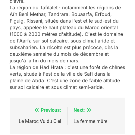
d’avril.
La région du Tafilalet : notamment les régions de
Aïn Beni Methar, Tandrara, Bouaarfa, Erfoud,
Figuig, Rissani, située dans l'est et le sud-est du
pays, appelée le haut plateau du Maroc oriental
(1000 à 2000 mètres d'altitude). C'est le domaine
de l'Aarfa sur sol calcaire, sous climat aride et
5
subsaharien. La récolte est plus précoce, dès la
2025, l’année la plus
deuxième semaine du mois de décembre et
meurtrière selon le
jusqu'à la fin du mois de mars.
rapport d’ADL contre
La région de Had Hrata : c'est une forêt de chênes
FRANCE
ISRAÉL
verts, située à l'est de la ville de Safi dans la
l’antisémitisme
plaine de Abda. C’est une zone de faible altitude
6
sur sol calcaire et sous climat semi-aride.
FIÈRE, DIGNE ET RÉSILIENTE :
POURQUOI JE REVENDIQUE
MA JUDAÏTE par Thérèse
ISRAÉL
JUDAISME
Previous:
Next:
Navigation
Zrihen-Dvir
de
Le Maroc Vu du Ciel
La femme mûre
7
CE QUI NOUS MANQUE –
l’article