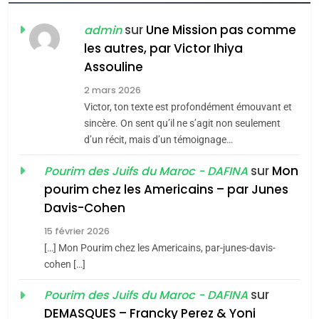
FIÈRE, DIGNE ET RÉSILIENTE :
POURQUOI JE REVENDIQUE
sur
Une Mission pas comme
admin
MA JUDAÏTE par Thérèse
les autres, par Victor Ihiya
ISRAÉL
JUDAISME
Assouline
Zrihen-Dvir
7
2 mars 2026
CE QUI NOUS MANQUE –
Victor, ton texte est profondément émouvant et
Jacques Hadida
sincère. On sent qu’il ne s’agit non seulement
d’un récit, mais d’un témoignage…
JUDAISME
sur
Mon
Pourim des Juifs du Maroc - DAFINA
8
pourim chez les Americains – par Junes
Maroc : Les amandes de
Davis-Cohen
Tafraout, le miel de Tadla
15 février 2026
Azilal consacrés produits
DAFINA
MAROC
[…] Mon Pourim chez les Americains, par-junes-davis-
du terroir
cohen […]
1
Oeil ravageur – Vanessa
sur
Pourim des Juifs du Maroc - DAFINA
De Loya Stauber
DEMASQUES – Francky Perez & Yoni