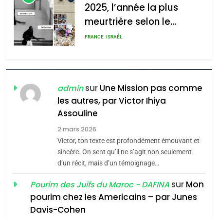
l’antisémitisme
l’antisémitisme
6
FIÈRE, DIGNE ET RÉSILIENTE :
admin
0
POURQUOI JE REVENDIQUE
MA JUDAÏTE par Thérèse
ISRAÉL
JUDAISME
Zrihen-Dvir
7
CE QUI NOUS MANQUE –
sur
Une Mission pas comme
admin
Jacques Hadida
les autres, par Victor Ihiya
Assouline
JUDAISME
2 mars 2026
8
Victor, ton texte est profondément émouvant et
Maroc : Les amandes de
sincère. On sent qu’il ne s’agit non seulement
Tafraout, le miel de Tadla
d’un récit, mais d’un témoignage…
Azilal consacrés produits
DAFINA
MAROC
sur
Mon
Pourim des Juifs du Maroc - DAFINA
du terroir
pourim chez les Americains – par Junes
1
Davis-Cohen
Oeil ravageur – Vanessa