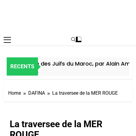
Histoire des Juifs du Maroc, par Alain Amiel
RECENTS
6 Jours Ago
Home
DAFINA
La traversee de la MER ROUGE
La traversee de la MER
ROUGE