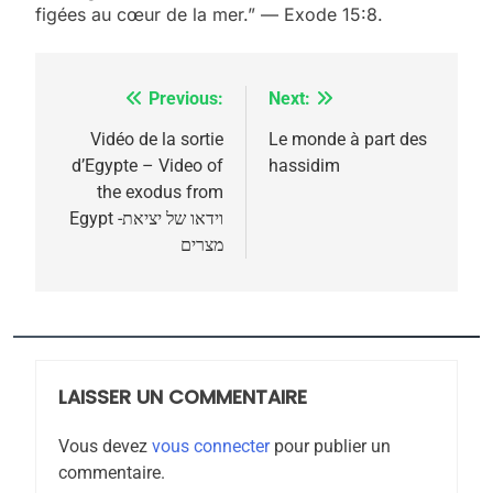
figées au cœur de la mer.” — Exode 15:8.
Previous:
Next:
Navigation
de
Vidéo de la sortie
Le monde à part des
d’Egypte – Video of
hassidim
l’article
the exodus from
5
Egypt -וידאו של יציאת
2025, l’année la plus
מצרים
meurtrière selon le
rapport d’ADL contre
FRANCE
ISRAÉL
l’antisémitisme
6
FIÈRE, DIGNE ET RÉSILIENTE :
LAISSER UN COMMENTAIRE
POURQUOI JE REVENDIQUE
MA JUDAÏTE par Thérèse
ISRAÉL
JUDAISME
Vous devez
vous connecter
pour publier un
Zrihen-Dvir
commentaire.
7