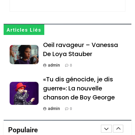
CE QUI NOUS MANQUE –
Jacques Hadida
JUDAISME
Articles Liés
8
Oeil ravageur – Vanessa
Maroc : Les amandes de
De Loya Stauber
Tafraout, le miel de Tadla
Azilal consacrés produits
DAFINA
MAROC
admin
0
du terroir
«Tu dis génocide, je dis
1
Oeil ravageur – Vanessa
guerre»: La nouvelle
De Loya Stauber
chanson de Boy George
CINEMA
ISRAÉL
admin
0
2
Tout sur la Nostalgie
«Tu dis génocide, je dis
Populaire
guerre»: La nouvelle
admin
0