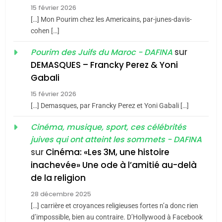
15 février 2026
De Loya Stauber
[…] Mon Pourim chez les Americains, par-junes-davis-
CINEMA
ISRAÉL
cohen […]
5
sur
Pourim des Juifs du Maroc - DAFINA
2
2025, l’année la plus
«Tu dis génocide, je dis
DEMASQUES – Francky Perez & Yoni
meurtrière selon le rapport
guerre»: La nouvelle
Gabali
d’ADL contre
FRANCE
ISRAÉL
chanson de Boy George
ISRAÉL
JUDAISME
15 février 2026
l’antisémitisme
[…] Demasques, par Francky Perez et Yoni Gabali […]
6
3
FIÈRE, DIGNE ET RÉSILIENTE :
Cinéma, musique, sport, ces célébrités
POURQUOI JE REVENDIQUE
Tout sur la Nostalgie
juives qui ont atteint les sommets - DAFINA
MA JUDAÏTE par Thérèse
ISRAÉL
JUDAISME
sur
Cinéma: «Les 3M, une histoire
SOUVENIRS
Zrihen-Dvir
inachevée» Une ode à l’amitié au-delà
7
de la religion
4
CE QUI NOUS MANQUE –
Accords d’Isaac:
28 décembre 2025
Jacques Hadida
l’alliance pourrait
[…] carrière et croyances religieuses fortes n’a donc rien
JUDAISME
d’impossible, bien au contraire. D’Hollywood à Facebook