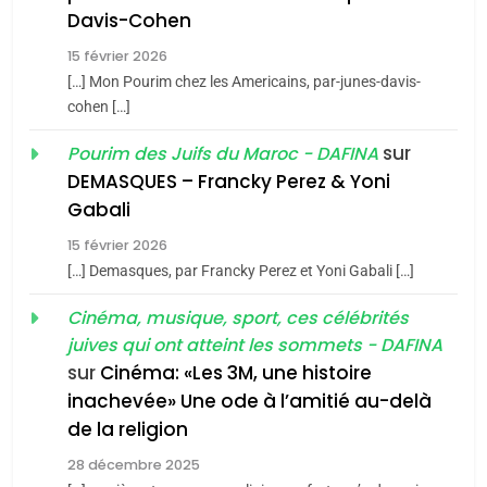
Azilal consacrés produits
Davis-Cohen
DAFINA
MAROC
du terroir
15 février 2026
1
[…] Mon Pourim chez les Americains, par-junes-davis-
Oeil ravageur – Vanessa
cohen […]
De Loya Stauber
sur
Pourim des Juifs du Maroc - DAFINA
CINEMA
ISRAÉL
DEMASQUES – Francky Perez & Yoni
5
Gabali
2
2025, l’année la plus
«Tu dis génocide, je dis
15 février 2026
meurtrière selon le rapport
guerre»: La nouvelle
[…] Demasques, par Francky Perez et Yoni Gabali […]
d’ADL contre
FRANCE
ISRAÉL
chanson de Boy George
ISRAÉL
JUDAISME
Cinéma, musique, sport, ces célébrités
l’antisémitisme
juives qui ont atteint les sommets - DAFINA
6
3
FIÈRE, DIGNE ET RÉSILIENTE :
sur
Cinéma: «Les 3M, une histoire
inachevée» Une ode à l’amitié au-delà
Tout sur la Nostalgie
POURQUOI JE REVENDIQUE
de la religion
MA JUDAÏTE par Thérèse
SOUVENIRS
ISRAÉL
JUDAISME
Zrihen-Dvir
28 décembre 2025