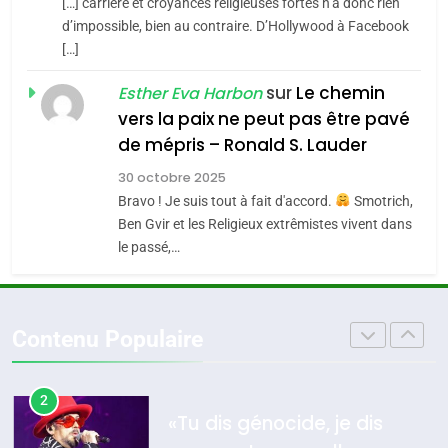
[…] carrière et croyances religieuses fortes n’a donc rien
7
4
CE QUI NOUS MANQUE –
d’impossible, bien au contraire. D’Hollywood à Facebook
Accords d’Isaac:
[…]
Jacques Hadida
l’alliance pourrait
sur
Le chemin
JUDAISME
Esther Eva Harbon
s’étendre à 13 pays
ISRAÉL
JUDAISME
vers la paix ne peut pas être pavé
d’Amérique latine
8
de mépris – Ronald S. Lauder
5
Maroc : Les amandes de
2025, l’année la plus
30 octobre 2025
Tafraout, le miel de Tadla
meurtrière selon le
Bravo ! Je suis tout à fait d'accord.
Smotrich,
Azilal consacrés produits
DAFINA
MAROC
Ben Gvir et les Religieux extrêmistes vivent dans
rapport d’ADL contre
FRANCE
ISRAÉL
du terroir
le passé,…
l’antisémitisme
1
6
Oeil ravageur – Vanessa De
FIÈRE, DIGNE ET RÉSILIENTE :
Loya Stauber
POURQUOI JE REVENDIQUE
Contenu Populaire
CINEMA
ISRAÉL
MA JUDAÏTE par Thérèse
ISRAÉL
JUDAISME
Zrihen-Dvir
2
7
«Tu dis génocide, je dis
CE QUI NOUS MANQUE –