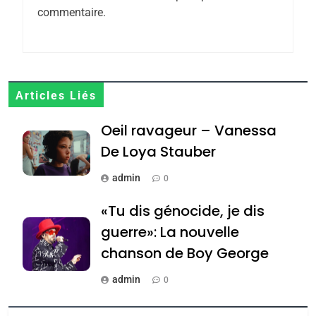
POURQUOI JE REVENDIQUE
commentaire.
MA JUDAÏTE par Thérèse
ISRAÉL
JUDAISME
Zrihen-Dvir
7
CE QUI NOUS MANQUE –
Articles Liés
Jacques Hadida
JUDAISME
Oeil ravageur – Vanessa
De Loya Stauber
8
Maroc : Les amandes de
admin
0
Tafraout, le miel de Tadla
«Tu dis génocide, je dis
Azilal consacrés produits
DAFINA
MAROC
guerre»: La nouvelle
du terroir
chanson de Boy George
1
Oeil ravageur – Vanessa
admin
0
De Loya Stauber
Tout sur la Nostalgie
CINEMA
ISRAÉL