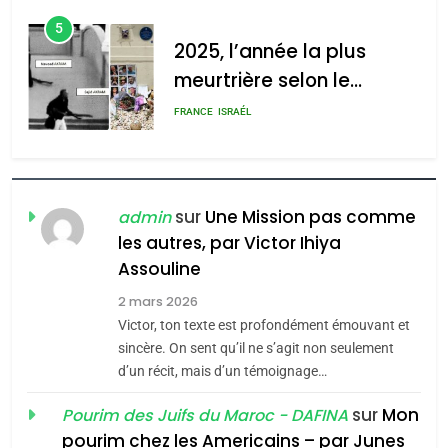
2025, l’année la plus
d’ADL contre
meurtrière selon le
l’antisémitisme
rapport d’ADL contre
FRANCE
ISRAÉL
admin
0
l’antisémitisme
6
FIÈRE, DIGNE ET RÉSILIENTE :
POURQUOI JE REVENDIQUE
MA JUDAÏTE par Thérèse
ISRAÉL
JUDAISME
sur
Une Mission pas comme
admin
Zrihen-Dvir
les autres, par Victor Ihiya
7
Assouline
CE QUI NOUS MANQUE –
Jacques Hadida
2 mars 2026
Victor, ton texte est profondément émouvant et
JUDAISME
sincère. On sent qu’il ne s’agit non seulement
d’un récit, mais d’un témoignage…
8
Maroc : Les amandes de
sur
Mon
Pourim des Juifs du Maroc - DAFINA
Tafraout, le miel de Tadla
pourim chez les Americains – par Junes