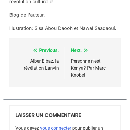
révolution culturelle!
Blog de l'auteur.
Illustration: Sisa Abou Daooh et Nawal Saadaoui.
Previous:
Next:
Navigation
de
Alber Elbaz, la
Personne n’est
révélation Lanvin
Kenya? Par Marc
l’article
Knobel
5
2025, l’année la plus
meurtrière selon le
rapport d’ADL contre
FRANCE
ISRAÉL
l’antisémitisme
LAISSER UN COMMENTAIRE
6
FIÈRE, DIGNE ET RÉSILIENTE :
Vous devez
vous connecter
pour publier un