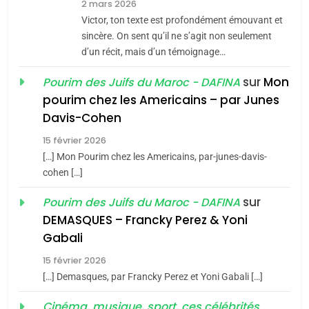
2 mars 2026
CE QUI NOUS MANQUE –
Victor, ton texte est profondément émouvant et
Jacques Hadida
sincère. On sent qu’il ne s’agit non seulement
d’un récit, mais d’un témoignage…
JUDAISME
sur
Mon
Pourim des Juifs du Maroc - DAFINA
8
pourim chez les Americains – par Junes
Maroc : Les amandes de
Davis-Cohen
Tafraout, le miel de Tadla
15 février 2026
Azilal consacrés produits
DAFINA
MAROC
[…] Mon Pourim chez les Americains, par-junes-davis-
du terroir
cohen […]
1
Oeil ravageur – Vanessa
sur
Pourim des Juifs du Maroc - DAFINA
De Loya Stauber
DEMASQUES – Francky Perez & Yoni
5
Gabali
CINEMA
ISRAÉL
2025, l’année la plus
15 février 2026
meurtrière selon le rapport
2
[…] Demasques, par Francky Perez et Yoni Gabali […]
«Tu dis génocide, je dis
d’ADL contre
FRANCE
ISRAÉL
guerre»: La nouvelle
Cinéma, musique, sport, ces célébrités