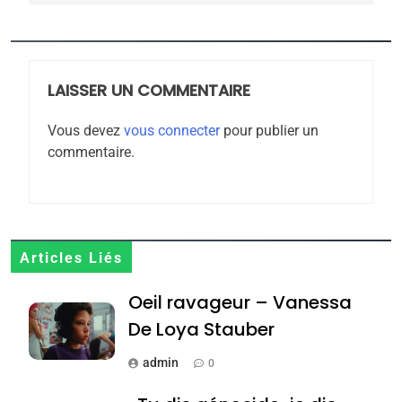
5
2025, l’année la plus
meurtrière selon le
rapport d’ADL contre
LAISSER UN COMMENTAIRE
FRANCE
ISRAÉL
l’antisémitisme
Vous devez
vous connecter
pour publier un
6
commentaire.
FIÈRE, DIGNE ET RÉSILIENTE :
POURQUOI JE REVENDIQUE
MA JUDAÏTE par Thérèse
ISRAÉL
JUDAISME
Zrihen-Dvir
7
Articles Liés
CE QUI NOUS MANQUE –
Oeil ravageur – Vanessa
Jacques Hadida
De Loya Stauber
JUDAISME
admin
0
8
Maroc : Les amandes de