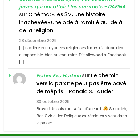
l’antisémitisme
juives qui ont atteint les sommets - DAFINA
chanson de Boy George
6
ISRAÉL
JUDAISME
FIÈRE, DIGNE ET RÉSILIENTE :
sur
Cinéma: «Les 3M, une histoire
inachevée» Une ode à l’amitié au-delà
POURQUOI JE REVENDIQUE
3
de la religion
MA JUDAÏTE par Thérèse
Tout sur la Nostalgie
ISRAÉL
JUDAISME
Zrihen-Dvir
28 décembre 2025
SOUVENIRS
[…] carrière et croyances religieuses fortes n’a donc rien
7
CE QUI NOUS MANQUE –
d’impossible, bien au contraire. D’Hollywood à Facebook
[…]
Jacques Hadida
4
Accords d’Isaac:
sur
Le chemin
JUDAISME
Esther Eva Harbon
l’alliance pourrait
vers la paix ne peut pas être pavé
s’étendre à 13 pays
8
de mépris – Ronald S. Lauder
ISRAÉL
JUDAISME
Maroc : Les amandes de
d’Amérique latine
30 octobre 2025
Tafraout, le miel de Tadla
5
Bravo ! Je suis tout à fait d'accord.
Smotrich,
2025, l’année la plus
Azilal consacrés produits
DAFINA
MAROC
Ben Gvir et les Religieux extrêmistes vivent dans
meurtrière selon le
du terroir
le passé,…
rapport d’ADL contre
1
FRANCE
ISRAÉL
Oeil ravageur – Vanessa De