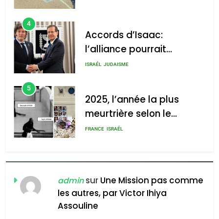
4
Accords d’Isaac:
l’alliance pourrait
2025, l’année la plus
s’étendre à 13 pays
meurtrière selon le rapport
ISRAÉL
JUDAISME
d’Amérique latine
d’ADL contre
5
l’antisémitisme
2025, l’année la plus
meurtrière selon le
admin
0
rapport d’ADL contre
FRANCE
ISRAÉL
l’antisémitisme
6
FIÈRE, DIGNE ET RÉSILIENTE :
POURQUOI JE REVENDIQUE
sur
Une Mission pas comme
admin
MA JUDAÏTE par Thérèse
les autres, par Victor Ihiya
ISRAÉL
JUDAISME
Assouline
Zrihen-Dvir
7