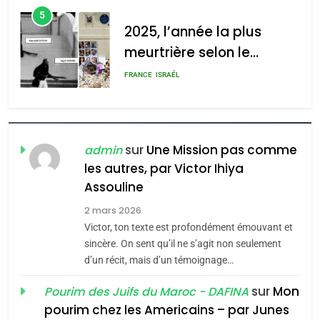
5
2025, l’année la plus
meurtrière selon le
rapport d’ADL contre
FRANCE
ISRAÉL
l’antisémitisme
6
FIÈRE, DIGNE ET RÉSILIENTE :
POURQUOI JE REVENDIQUE
sur
Une Mission pas comme
admin
MA JUDAÏTE par Thérèse
les autres, par Victor Ihiya
ISRAÉL
JUDAISME
Assouline
Zrihen-Dvir
7
2 mars 2026
CE QUI NOUS MANQUE –
Victor, ton texte est profondément émouvant et
Jacques Hadida
sincère. On sent qu’il ne s’agit non seulement
d’un récit, mais d’un témoignage…
JUDAISME
sur
Mon
Pourim des Juifs du Maroc - DAFINA
8
pourim chez les Americains – par Junes
Maroc : Les amandes de