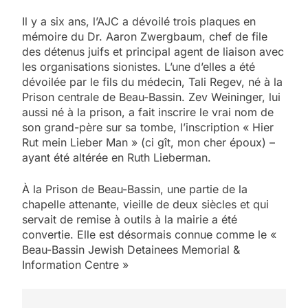
Il y a six ans, l’AJC a dévoilé trois plaques en
mémoire du Dr. Aaron Zwergbaum, chef de file
des détenus juifs et principal agent de liaison avec
les organisations sionistes. L’une d’elles a été
dévoilée par le fils du médecin, Tali Regev, né à la
Prison centrale de Beau-Bassin. Zev Weininger, lui
aussi né à la prison, a fait inscrire le vrai nom de
son grand-père sur sa tombe, l’inscription « Hier
Rut mein Lieber Man » (ci gît, mon cher époux) –
ayant été altérée en Ruth Lieberman.
À la Prison de Beau-Bassin, une partie de la
chapelle attenante, vieille de deux siècles et qui
5
servait de remise à outils à la mairie a été
2025, l’année la plus
convertie. Elle est désormais connue comme le «
meurtrière selon le
Beau-Bassin Jewish Detainees Memorial &
Information Centre »
rapport d’ADL contre
FRANCE
ISRAÉL
l’antisémitisme
6