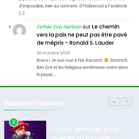
CE QUI NOUS MANQUE –
d’impossible, bien au contraire. D’Hollywood à Facebook
[…]
Jacques Hadida
4
Accords d’Isaac:
sur
Le chemin
JUDAISME
Esther Eva Harbon
l’alliance pourrait
vers la paix ne peut pas être pavé
s’étendre à 13 pays
8
de mépris – Ronald S. Lauder
ISRAÉL
JUDAISME
Maroc : Les amandes de
d’Amérique latine
30 octobre 2025
Tafraout, le miel de Tadla
5
Bravo ! Je suis tout à fait d'accord.
Smotrich,
2025, l’année la plus
Azilal consacrés produits
DAFINA
MAROC
Ben Gvir et les Religieux extrêmistes vivent dans
meurtrière selon le
du terroir
le passé,…
rapport d’ADL contre
1
FRANCE
ISRAÉL
Oeil ravageur – Vanessa De
l’antisémitisme
Loya Stauber
6
Contenu Populaire
FIÈRE, DIGNE ET RÉSILIENTE :
CINEMA
ISRAÉL
POURQUOI JE REVENDIQUE
MA JUDAÏTE par Thérèse
2
ISRAÉL
JUDAISME
«Tu dis génocide, je dis
Zrihen-Dvir
guerre»: La nouvelle
7