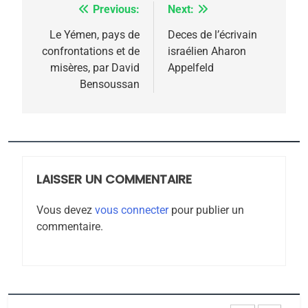
FIÈRE, DIGNE ET RÉSILIENTE :
Previous:
Next:
Navigation
POURQUOI JE REVENDIQUE
de
Le Yémen, pays de
Deces de l’écrivain
MA JUDAÏTE par Thérèse
confrontations et de
israélien Aharon
ISRAÉL
JUDAISME
l’article
misères, par David
Appelfeld
Zrihen-Dvir
Bensoussan
7
CE QUI NOUS MANQUE –
Jacques Hadida
JUDAISME
LAISSER UN COMMENTAIRE
8
Maroc : Les amandes de
Vous devez
vous connecter
pour publier un
Tafraout, le miel de Tadla
commentaire.
Azilal consacrés produits
DAFINA
MAROC
du terroir
1
Oeil ravageur – Vanessa
De Loya Stauber