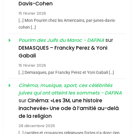
Davis-Cohen
Tafraout, le miel de Tadla
15 février 2026
Azilal consacrés produits
DAFINA
MAROC
[…] Mon Pourim chez les Americains, par-junes-davis-
du terroir
cohen […]
1
Oeil ravageur – Vanessa
sur
Pourim des Juifs du Maroc - DAFINA
De Loya Stauber
DEMASQUES – Francky Perez & Yoni
5
Gabali
CINEMA
ISRAÉL
2025, l’année la plus
15 février 2026
meurtrière selon le rapport
2
[…] Demasques, par Francky Perez et Yoni Gabali […]
«Tu dis génocide, je dis
d’ADL contre
FRANCE
ISRAÉL
guerre»: La nouvelle
Cinéma, musique, sport, ces célébrités
l’antisémitisme
juives qui ont atteint les sommets - DAFINA
chanson de Boy George
6
ISRAÉL
JUDAISME
FIÈRE, DIGNE ET RÉSILIENTE :
sur
Cinéma: «Les 3M, une histoire
inachevée» Une ode à l’amitié au-delà
POURQUOI JE REVENDIQUE
3
de la religion
MA JUDAÏTE par Thérèse
Tout sur la Nostalgie
ISRAÉL
JUDAISME
Zrihen-Dvir
28 décembre 2025
SOUVENIRS
[…] carrière et croyances religieuses fortes n’a donc rien
7