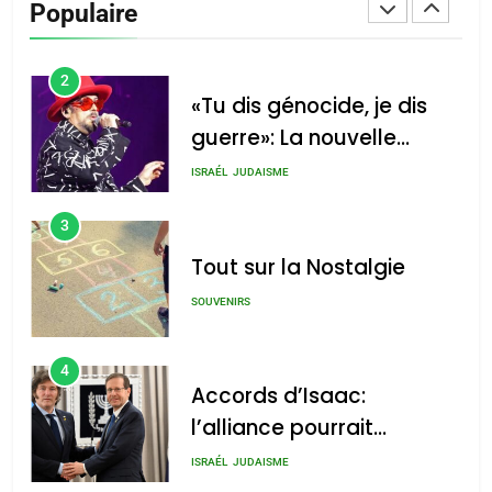
Populaire
CINEMA
ISRAÉL
2
«Tu dis génocide, je dis
guerre»: La nouvelle
chanson de Boy George
ISRAÉL
JUDAISME
3
Tout sur la Nostalgie
SOUVENIRS
4
Accords d’Isaac:
l’alliance pourrait
s’étendre à 13 pays
ISRAÉL
JUDAISME
d’Amérique latine