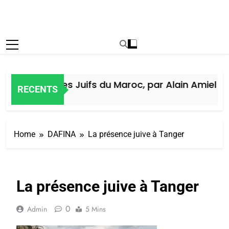
Histoire des Juifs du Maroc, par Alain Amiel
RECENTS
6 Jours Ago
Home
DAFINA
La présence juive à Tanger
La présence juive à Tanger
0
Admin
5 Mins