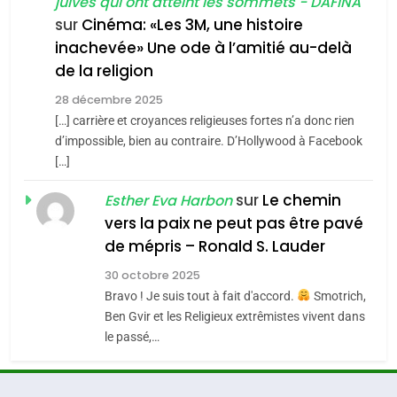
juives qui ont atteint les sommets - DAFINA
7
CE QUI NOUS MANQUE –
sur
Cinéma: «Les 3M, une histoire
inachevée» Une ode à l’amitié au-delà
Jacques Hadida
4
Accords d’Isaac:
de la religion
JUDAISME
l’alliance pourrait
28 décembre 2025
s’étendre à 13 pays
[…] carrière et croyances religieuses fortes n’a donc rien
8
ISRAÉL
JUDAISME
Maroc : Les amandes de
d’impossible, bien au contraire. D’Hollywood à Facebook
d’Amérique latine
[…]
Tafraout, le miel de Tadla
5
2025, l’année la plus
Azilal consacrés produits
sur
Le chemin
DAFINA
MAROC
Esther Eva Harbon
meurtrière selon le
du terroir
vers la paix ne peut pas être pavé
rapport d’ADL contre
1
de mépris – Ronald S. Lauder
FRANCE
ISRAÉL
Oeil ravageur – Vanessa De
l’antisémitisme
30 octobre 2025
Loya Stauber
6
Bravo ! Je suis tout à fait d'accord.
Smotrich,
FIÈRE, DIGNE ET RÉSILIENTE :
CINEMA
ISRAÉL
Ben Gvir et les Religieux extrêmistes vivent dans
POURQUOI JE REVENDIQUE
le passé,…
MA JUDAÏTE par Thérèse
2
ISRAÉL
JUDAISME
«Tu dis génocide, je dis
Zrihen-Dvir