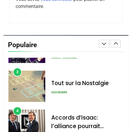
De Loya Stauber
commentaire.
CINEMA
ISRAÉL
2
«Tu dis génocide, je dis
guerre»: La nouvelle
Populaire
chanson de Boy George
ISRAÉL
JUDAISME
3
Tout sur la Nostalgie
SOUVENIRS
4
Accords d’Isaac:
l’alliance pourrait
s’étendre à 13 pays
ISRAÉL
JUDAISME