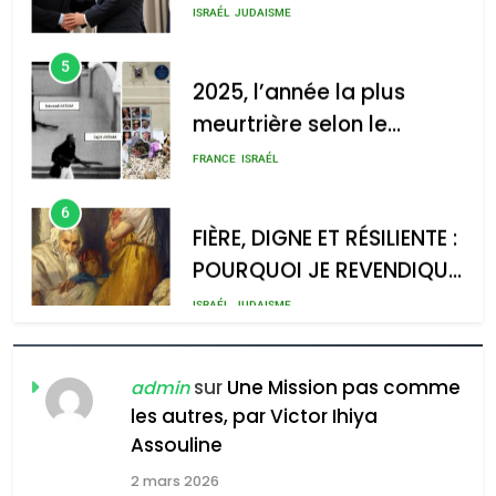
d’Amérique latine
5
2025, l’année la plus
meurtrière selon le
rapport d’ADL contre
FRANCE
ISRAÉL
l’antisémitisme
6
FIÈRE, DIGNE ET RÉSILIENTE :
POURQUOI JE REVENDIQUE
MA JUDAÏTE par Thérèse
ISRAÉL
JUDAISME
Zrihen-Dvir
7
CE QUI NOUS MANQUE –
Jacques Hadida
sur
Une Mission pas comme
admin
les autres, par Victor Ihiya
JUDAISME
Assouline
8
2 mars 2026