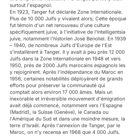
surtout l'espagnol.
En 1923, Tanger fut déclarée Zone Internationale.
Plus de 10 000 Juifs y vivaient alors; Cette époque
fut témoin d'un net renouveau d'une culture
spécifiquement juive, à l'initiative de l'Intelligentsia
juive, notamment l'historien José Benoliel. En 1939
– 1940, de nombreux Juifs d'Europe de l'Est
s'installèrent à Tanger. Il y avait à peu près 12 000
Juifs dans la Zone Internationale en 1948 et vers
1950, près de 2000 Juifs marocains espagnols les
y rejoignirent. Après l'indépendance du Maroc en
1956, certaines notabilités déployèrent de grands
efforts pour préserver la communauté qui
comptait alors environ 17 000 âmes. Mais un
5
inexorable et irréversible mouvement d'émigration
2025, l’année la plus
avait déjà commencé, notamment vers l'Espagne
meurtrière selon le
(Madrid), la Suisse (Genève), le Canada ou
l'Amérique du Sud et dans une moindre mesure, la
rapport d’ADL contre
FRANCE
ISRAÉL
terre d'Israël. Après l'annexion de Tanger, par le
l’antisémitisme
Maroc, on n'y recensa en 1968 que 4 000 Juifs.