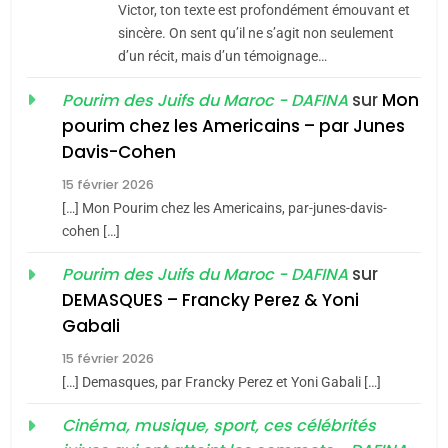
Maroc : Les amandes de
Victor, ton texte est profondément émouvant et
Tafraout, le miel de Tadla
sincère. On sent qu’il ne s’agit non seulement
Azilal consacrés produits
d’un récit, mais d’un témoignage…
DAFINA
MAROC
du terroir
sur
Mon
Pourim des Juifs du Maroc - DAFINA
1
pourim chez les Americains – par Junes
Oeil ravageur – Vanessa
Davis-Cohen
De Loya Stauber
15 février 2026
5
CINEMA
ISRAÉL
2025, l’année la plus
[…] Mon Pourim chez les Americains, par-junes-davis-
cohen […]
meurtrière selon le rapport
2
«Tu dis génocide, je dis
d’ADL contre
sur
Pourim des Juifs du Maroc - DAFINA
FRANCE
ISRAÉL
guerre»: La nouvelle
l’antisémitisme
DEMASQUES – Francky Perez & Yoni
chanson de Boy George
6
Gabali
ISRAÉL
JUDAISME
FIÈRE, DIGNE ET RÉSILIENTE :
15 février 2026
POURQUOI JE REVENDIQUE
3
[…] Demasques, par Francky Perez et Yoni Gabali […]
MA JUDAÏTE par Thérèse
Tout sur la Nostalgie
ISRAÉL
JUDAISME
Cinéma, musique, sport, ces célébrités
Zrihen-Dvir
SOUVENIRS