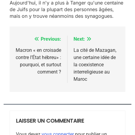
6
Aujourd'hui, il n'y a plus à Tanger qu'une centaine
FIÈRE, DIGNE ET RÉSILIENTE :
de Juifs pour la plupart des personnes âgées,
POURQUOI JE REVENDIQUE
mais on y trouve néanmoins des synagogues.
MA JUDAÏTE par Thérèse
ISRAÉL
JUDAISME
Zrihen-Dvir
Previous:
Next:
Navigation
7
CE QUI NOUS MANQUE –
de
Macron « en croisade
La cité de Mazagan,
Jacques Hadida
contre l’État hébreu» :
une certaine idée de
l’article
pourquoi, et surtout
la coexistence
JUDAISME
comment ?
interreligieuse au
Maroc
8
Maroc : Les amandes de
Tafraout, le miel de Tadla
Azilal consacrés produits
DAFINA
MAROC
du terroir
LAISSER UN COMMENTAIRE
1
Oeil ravageur – Vanessa
Vous devez
vous connecter
pour publier un