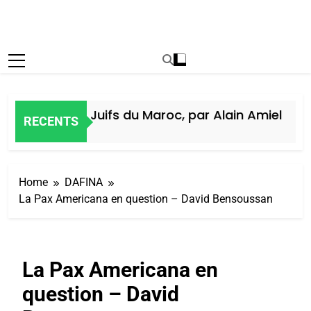
Histoire des Juifs du Maroc, par Alain Amiel
RECENTS
5 Jours Ago
Home
DAFINA
La Pax Americana en question – David Bensoussan
La Pax Americana en
question – David