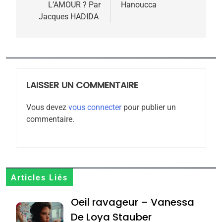
meurtrière selon le
L’AMOUR ? Par
Hanoucca
l’article
Jacques HADIDA
rapport d’ADL contre
FRANCE
ISRAÉL
l’antisémitisme
6
FIÈRE, DIGNE ET RÉSILIENTE :
POURQUOI JE REVENDIQUE
MA JUDAÏTE par Thérèse
LAISSER UN COMMENTAIRE
ISRAÉL
JUDAISME
Zrihen-Dvir
Vous devez
vous connecter
pour publier un
7
commentaire.
CE QUI NOUS MANQUE –
Jacques Hadida
JUDAISME
8
Articles Liés
Maroc : Les amandes de
Oeil ravageur – Vanessa
Tafraout, le miel de Tadla
Azilal consacrés produits
De Loya Stauber
DAFINA
MAROC