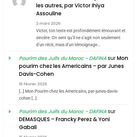
les autres, par Victor Ihiya
JUDAISME
Assouline
8
2 mars 2026
Maroc : Les amandes de
Victor, ton texte est profondément émouvant et
Tafraout, le miel de Tadla
sincère. On sent qu’il ne s’agit non seulement
Azilal consacrés produits
d’un récit, mais d’un témoignage…
DAFINA
MAROC
du terroir
sur
Mon
Pourim des Juifs du Maroc - DAFINA
1
pourim chez les Americains – par Junes
Oeil ravageur – Vanessa
Davis-Cohen
De Loya Stauber
15 février 2026
5
CINEMA
ISRAÉL
2025, l’année la plus
[…] Mon Pourim chez les Americains, par-junes-davis-
cohen […]
meurtrière selon le rapport
2
«Tu dis génocide, je dis
d’ADL contre
sur
Pourim des Juifs du Maroc - DAFINA
FRANCE
ISRAÉL
guerre»: La nouvelle
l’antisémitisme
DEMASQUES – Francky Perez & Yoni
chanson de Boy George
6
Gabali
ISRAÉL
JUDAISME
FIÈRE, DIGNE ET RÉSILIENTE :