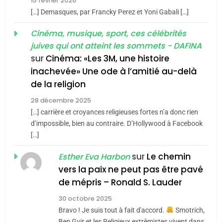
15 février 2026
POURQUOI JE REVENDIQUE
3
[…] Demasques, par Francky Perez et Yoni Gabali […]
MA JUDAÏTE par Thérèse
Tout sur la Nostalgie
ISRAÉL
JUDAISME
Cinéma, musique, sport, ces célébrités
Zrihen-Dvir
SOUVENIRS
juives qui ont atteint les sommets - DAFINA
7
CE QUI NOUS MANQUE –
sur
Cinéma: «Les 3M, une histoire
inachevée» Une ode à l’amitié au-delà
Jacques Hadida
4
Accords d’Isaac:
de la religion
JUDAISME
l’alliance pourrait
28 décembre 2025
s’étendre à 13 pays
[…] carrière et croyances religieuses fortes n’a donc rien
8
ISRAÉL
JUDAISME
Maroc : Les amandes de
d’impossible, bien au contraire. D’Hollywood à Facebook
d’Amérique latine
[…]
Tafraout, le miel de Tadla
5
2025, l’année la plus
Azilal consacrés produits
sur
Le chemin
DAFINA
MAROC
Esther Eva Harbon
meurtrière selon le
du terroir
vers la paix ne peut pas être pavé
rapport d’ADL contre
1
de mépris – Ronald S. Lauder
FRANCE
ISRAÉL
Oeil ravageur – Vanessa De
l’antisémitisme
30 octobre 2025
Loya Stauber
6
Bravo ! Je suis tout à fait d'accord.
Smotrich,
FIÈRE, DIGNE ET RÉSILIENTE :
CINEMA
ISRAÉL
Ben Gvir et les Religieux extrêmistes vivent dans