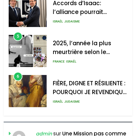
Accords d’Isaac:
לע"מ Photos By
: Haim Zach /
l’alliance pourrait
GPO
s’étendre à 13 pays
ISRAÉL
JUDAISME
d’Amérique latine
5
2025, l’année la plus
meurtrière selon le
2025, l’année la plus
rapport d’ADL contre
meurtrière selon le rapport
FRANCE
ISRAÉL
l’antisémitisme
d’ADL contre
6
l’antisémitisme
FIÈRE, DIGNE ET RÉSILIENTE :
POURQUOI JE REVENDIQUE
admin
0
MA JUDAÏTE par Thérèse
ISRAÉL
JUDAISME
Zrihen-Dvir
7
CE QUI NOUS MANQUE –
Jacques Hadida
sur
Une Mission pas comme
admin