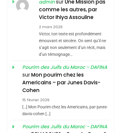
ISRAÉL
JUDAISME
sur
Une Mission pas
admin
REVENDIQUE MA
comme les autres, par
7
CE QUI NOUS
JUDAÏTE Par Thérèse
Victor Ihiya Assouline
MANQUE – Jacques
Zrihen-Dvir
2 mars 2026
Hadida
Victor, ton texte est profondément
JUDAISME
émouvant et sincère. On sent qu’il ne
8
s’agit non seulement d’un récit, mais
Maroc : Les Amandes
d’un témoignage…
De Tafraout, Le Miel
De Tadla Azilal
Pourim des Juifs du Maroc - DAFINA
DAFINA
MAROC
sur
Mon pourim chez les
Consacrés Produits
1
Americains – par Junes Davis-
Oeil Ravageur –
Du Terroir
Cohen
Vanessa De Loya
15 février 2026
Stauber
CINEMA
ISRAÉL
[…] Mon Pourim chez les Americains, par-junes-
2
davis-cohen […]
«Tu Dis Génocide, Je
Pourim des Juifs du Maroc - DAFINA
Dis Guerre»: La