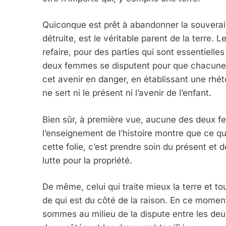
5
Quiconque est prêt à abandonner la souveraine
détruite, est le véritable parent de la terre. Le
refaire, pour des parties qui sont essentielle
deux femmes se disputent pour que chacune soi
2025, L’année La Plus
cet avenir en danger, en établissant une rhéto
FRANCE
ISRAÉL
ne sert ni le présent ni l’avenir de l’enfant.
Bien sûr, à première vue, aucune des deux fe
l’enseignement de l’histoire montre que ce qu’
cette folie, c’est prendre soin du présent et de
6
lutte pour la propriété.
De même, celui qui traite mieux la terre et t
FIÈRE, DIGNE ET RÉSIL
de qui est du côté de la raison. En ce momen
Dvir
sommes au milieu de la dispute entre les deux