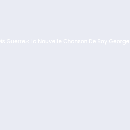
GPO
Dis Guerre»: La Nouvelle Chanson De Boy George
rt