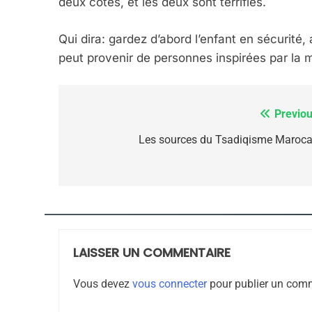
deux côtés, et les deux sont terrifiés.
ISRAÉL
JUDAISME
Qui dira: gardez d’abord l’enfant en sécurité, 
peut provenir de personnes inspirées par la
7
Previou
Navigation
de
Les sources du Tsadiqisme Maroca
CE QUI NOUS MANQUE
l’article
JUDAISME
LAISSER UN COMMENTAIRE
8
Vous devez
vous connecter
pour publier un comm