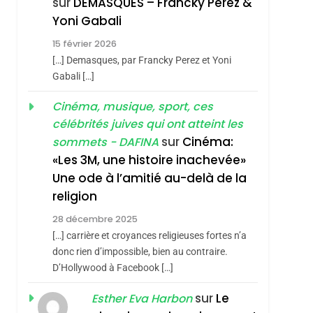
sur
DEMASQUES – Francky Perez &
Nouvelle Chanson De
ISRAÉL
JUDAISME
Yoni Gabali
Boy George
3
15 février 2026
Tout Sur La Nostalgie
[…] Demasques, par Francky Perez et Yoni
SOUVENIRS
Gabali […]
sémitisme
4
Cinéma, musique, sport, ces
Accords D’Isaac:
célébrités juives qui ont atteint les
L’alliance Pourrait
sur
Cinéma:
sommets - DAFINA
S’étendre À 13 Pays
ISRAÉL
JUDAISME
«Les 3M, une histoire inachevée»
D’Amérique Latine
Une ode à l’amitié au-delà de la
5
2025, L’année La Plus
religion
Meurtrière Selon Le
28 décembre 2025
Rapport D’ADL
FRANCE
ISRAÉL
[…] carrière et croyances religieuses fortes n’a
Contre
donc rien d’impossible, bien au contraire.
6
FIÈRE, DIGNE ET
D’Hollywood à Facebook […]
L’antisémitisme
hérèse Zrihen-
RÉSILIENTE :
sur
Le
Esther Eva Harbon
POURQUOI JE