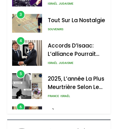
Nouvelle Chanson De
ISRAÉL
JUDAISME
Boy George
3
Tout Sur La Nostalgie
SOUVENIRS
4
Accords D’Isaac:
L’alliance Pourrait
S’étendre À 13 Pays
ISRAÉL
JUDAISME
D’Amérique Latine
5
2025, L’année La Plus
Meurtrière Selon Le
Rapport D’ADL
FRANCE
ISRAÉL
Contre
6
FIÈRE, DIGNE ET
L’antisémitisme
RÉSILIENTE :
POURQUOI JE