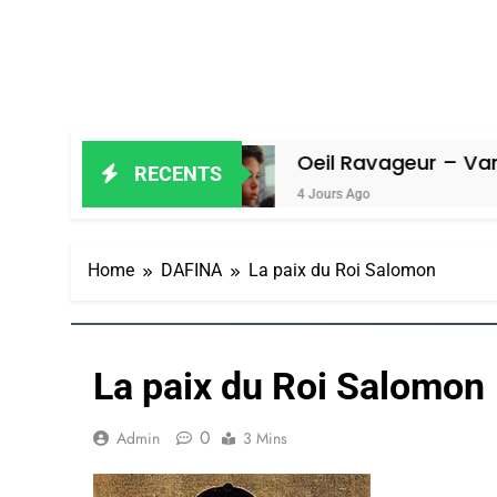
Amiel
Oeil Ravageur – Vanessa De L
RECENTS
4 Jours Ago
Home
DAFINA
La paix du Roi Salomon
La paix du Roi Salomon
0
Admin
3 Mins