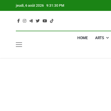
Skip
jeudi, 6 août 2026
9:31:31 PM
to
content
HOME
ARTS