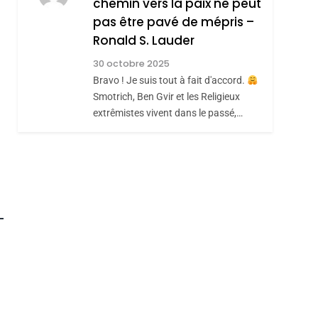
chemin vers la paix ne peut
ISRAÉL
JUDAISME
REVENDIQUE MA
pas être pavé de mépris –
7
CE QUI NOUS
JUDAÏTE Par Thérèse
Ronald S. Lauder
MANQUE – Jacques
Zrihen-Dvir
30 octobre 2025
Hadida
Bravo ! Je suis tout à fait d'accord.
JUDAISME
Smotrich, Ben Gvir et les Religieux
8
extrêmistes vivent dans le passé,…
Maroc : Les Amandes
De Tafraout, Le Miel
De Tadla Azilal
DAFINA
MAROC
Consacrés Produits
Du Terroir