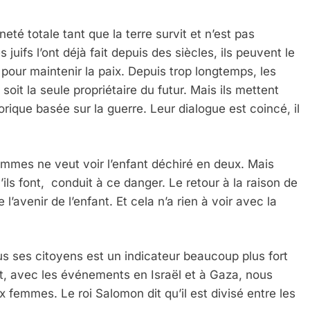
té totale tant que la terre survit et n’est pas
s juifs l’ont déjà fait depuis des siècles, ils peuvent le
s pour maintenir la paix. Depuis trop longtemps, les
t la seule propriétaire du futur. Mais ils mettent
 Meurtrière Selon Le Rapport D’ADL Contre L’anti
rique basée sur la guerre. Leur dialogue est coincé, il
mmes ne veut voir l’enfant déchiré en deux. Mais
ils font, conduit à ce danger. Le retour à la raison de
 l’avenir de l’enfant. Et cela n’a rien à voir avec la
ous ses citoyens est un indicateur beaucoup plus fort
IENTE : POURQUOI JE REVENDIQUE MA JUDAÏTE Par T
t, avec les événements en Israël et à Gaza, nous
 femmes. Le roi Salomon dit qu’il est divisé entre les