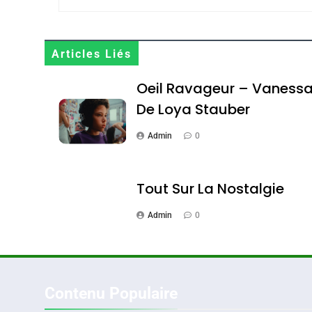
Maroc : Les Amandes D
Terroir
Articles Liés
DAFINA
MAROC
Oeil Ravageur – Vaness
De Loya Stauber
Admin
0
1
Tout Sur La Nostalgie
Admin
0
Oeil Ravageur – Vane
CINEMA
ISRAÉL
Contenu Populaire