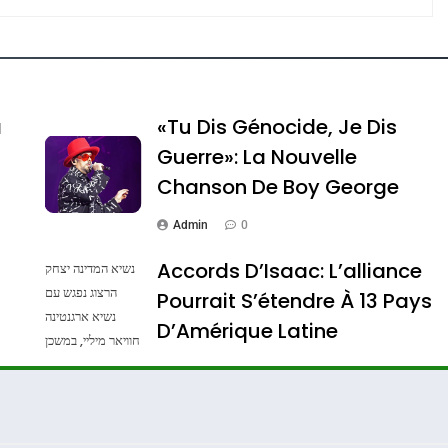
e Tafraout, Le Miel De Tadla Azilal Consacrés P
a
«Tu Dis Génocide, Je Dis
Guerre»: La Nouvelle
Chanson De Boy George
Admin
0
Accords D’Isaac: L’alliance
נשיא המדינה יצחק
הרצוג נפגש עם
Pourrait S’étendre À 13 Pays
נשיא ארגנטינה
ssa De Loya Stauber
D’Amérique Latine
חוויאר מיליי, במשכן
הנשיא בירושלים.
Admin
0
צילום: חיים צח /
לע"מ Photos By
: Haim Zach /