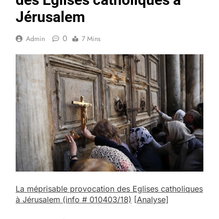
Jérusalem
0
Admin
7 Mins
La méprisable provocation des Eglises catholiques
à Jérusalem
(info # 010403/18)
[Analyse]