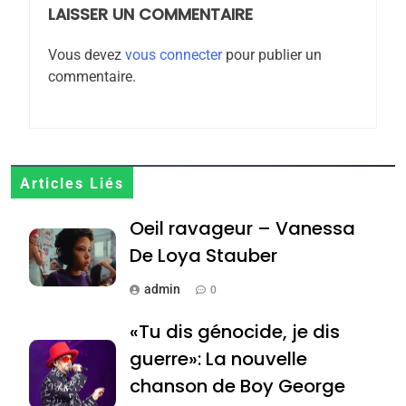
Azilal consacrés produits
LAISSER UN COMMENTAIRE
DAFINA
MAROC
du terroir
Vous devez
vous connecter
pour publier un
1
commentaire.
Oeil ravageur – Vanessa
De Loya Stauber
CINEMA
ISRAÉL
2
Articles Liés
«Tu dis génocide, je dis
Oeil ravageur – Vanessa
guerre»: La nouvelle
chanson de Boy George
De Loya Stauber
ISRAÉL
JUDAISME
admin
0
3
«Tu dis génocide, je dis
Tout sur la Nostalgie
guerre»: La nouvelle
SOUVENIRS
chanson de Boy George