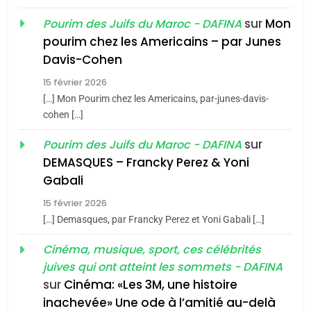
FIÈRE, DIGNE ET RÉSILIENTE :
sur
Mon
Pourim des Juifs du Maroc - DAFINA
POURQUOI JE REVENDIQUE
3
pourim chez les Americains – par Junes
MA JUDAÏTE par Thérèse
Tout sur la Nostalgie
ISRAÉL
JUDAISME
Davis-Cohen
Zrihen-Dvir
SOUVENIRS
15 février 2026
7
[…] Mon Pourim chez les Americains, par-junes-davis-
CE QUI NOUS MANQUE –
cohen […]
Jacques Hadida
4
Accords d’Isaac:
sur
Pourim des Juifs du Maroc - DAFINA
JUDAISME
l’alliance pourrait
DEMASQUES – Francky Perez & Yoni
s’étendre à 13 pays
Gabali
8
ISRAÉL
JUDAISME
Maroc : Les amandes de
d’Amérique latine
15 février 2026
Tafraout, le miel de Tadla
5
[…] Demasques, par Francky Perez et Yoni Gabali […]
2025, l’année la plus
Azilal consacrés produits
DAFINA
MAROC
meurtrière selon le
Cinéma, musique, sport, ces célébrités
du terroir
juives qui ont atteint les sommets - DAFINA
rapport d’ADL contre
1
FRANCE
ISRAÉL
sur
Cinéma: «Les 3M, une histoire
Oeil ravageur – Vanessa De
l’antisémitisme
inachevée» Une ode à l’amitié au-delà
Loya Stauber
6