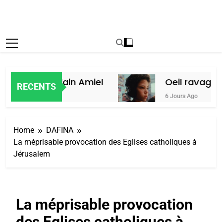
aroc, par Alain Amiel
Oeil ravageur 
RECENTS
6 Jours Ago
Home
DAFINA
La méprisable provocation des Eglises catholiques à
Jérusalem
La méprisable provocation
des Eglises catholiques à