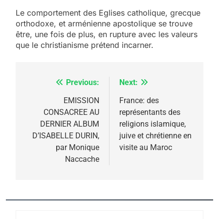
2025, l’année la plus
Le comportement des Eglises catholique, grecque
meurtrière selon le
orthodoxe, et arménienne apostolique se trouve
rapport d’ADL contre
être, une fois de plus, en rupture avec les valeurs
FRANCE
ISRAÉL
que le christianisme prétend incarner.
l’antisémitisme
6
FIÈRE, DIGNE ET RÉSILIENTE :
POURQUOI JE REVENDIQUE
Previous:
Next:
Navigation
MA JUDAÏTE par Thérèse
de
EMISSION
France: des
ISRAÉL
JUDAISME
Zrihen-Dvir
CONSACREE AU
représentants des
l’article
7
DERNIER ALBUM
religions islamique,
CE QUI NOUS MANQUE –
D’ISABELLE DURIN,
juive et chrétienne en
Jacques Hadida
par Monique
visite au Maroc
Naccache
JUDAISME
8
Maroc : Les amandes de
Tafraout, le miel de Tadla