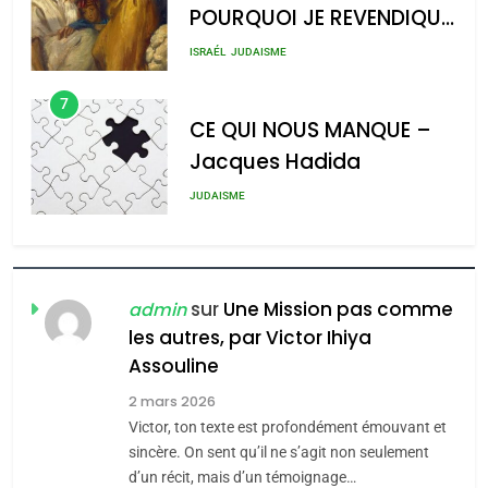
Jacques Hadida
2025, l’année la plus
meurtrière selon le rapport
JUDAISME
d’ADL contre
8
l’antisémitisme
Maroc : Les amandes de
Tafraout, le miel de Tadla
admin
0
Azilal consacrés produits
DAFINA
MAROC
du terroir
1
Oeil ravageur – Vanessa
De Loya Stauber
sur
Une Mission pas comme
admin
les autres, par Victor Ihiya
5
CINEMA
ISRAÉL
2025, l’année la plus
Assouline
meurtrière selon le rapport
2
2 mars 2026
«Tu dis génocide, je dis
d’ADL contre
Victor, ton texte est profondément émouvant et
FRANCE
ISRAÉL
guerre»: La nouvelle
sincère. On sent qu’il ne s’agit non seulement
l’antisémitisme
chanson de Boy George
d’un récit, mais d’un témoignage…
6
ISRAÉL
JUDAISME