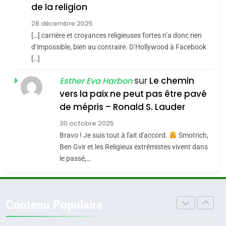
FIÈRE, DIGNE ET RÉSILIENTE :
de la religion
CINEMA
ISRAÉL
POURQUOI JE REVENDIQUE
28 décembre 2025
MA JUDAÏTE par Thérèse
[…] carrière et croyances religieuses fortes n’a donc rien
2
ISRAÉL
JUDAISME
«Tu dis génocide, je dis
d’impossible, bien au contraire. D’Hollywood à Facebook
Zrihen-Dvir
[…]
guerre»: La nouvelle
7
CE QUI NOUS MANQUE –
chanson de Boy George
sur
Le chemin
Esther Eva Harbon
ISRAÉL
JUDAISME
Jacques Hadida
vers la paix ne peut pas être pavé
3
de mépris – Ronald S. Lauder
JUDAISME
Tout sur la Nostalgie
30 octobre 2025
8
Bravo ! Je suis tout à fait d'accord.
Smotrich,
Maroc : Les amandes de
SOUVENIRS
Ben Gvir et les Religieux extrêmistes vivent dans
Tafraout, le miel de Tadla
le passé,…
Azilal consacrés produits
4
DAFINA
MAROC
Accords d’Isaac: l’alliance
du terroir
pourrait s’étendre à 13 pays
Contenu Populaire
d’Amérique latine
ISRAÉL
JUDAISME