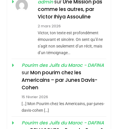
ISRAÉL
JUDAISME
sur
Une Mission pas
admin
REVENDIQUE MA
comme les autres, par
7
CE QUI NOUS
JUDAÏTE Par Thérèse
Victor Ihiya Assouline
MANQUE – Jacques
Zrihen-Dvir
2 mars 2026
Hadida
Victor, ton texte est profondément
JUDAISME
émouvant et sincère. On sent qu’il ne
8
s’agit non seulement d’un récit, mais
Maroc : Les Amandes
d’un témoignage…
De Tafraout, Le Miel
De Tadla Azilal
Pourim des Juifs du Maroc - DAFINA
DAFINA
MAROC
sur
Mon pourim chez les
Consacrés Produits
1
Americains – par Junes Davis-
Oeil Ravageur –
Du Terroir
Cohen
Vanessa De Loya
15 février 2026
Stauber
CINEMA
ISRAÉL
[…] Mon Pourim chez les Americains, par-junes-
2
davis-cohen […]
«Tu Dis Génocide, Je
Pourim des Juifs du Maroc - DAFINA
Dis Guerre»: La
sémitisme