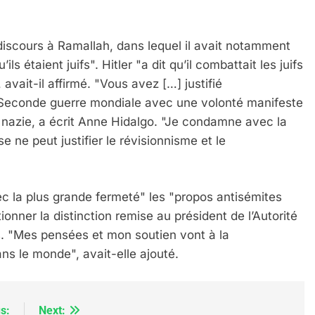
scours à Ramallah, dans lequel il avait notamment
ils étaient juifs". Hitler "a dit qu’il combattait les juifs
, avait-il affirmé. "Vous avez […] justifié
la Seconde guerre mondiale avec une volonté manifeste
e nazie, a écrit Anne Hidalgo. "Je condamne avec la
ne peut justifier le révisionnisme et le
IENTE : POURQUOI JE REVENDIQUE MA JUDAÏTE Par T
 la plus grande fermeté" les "propos antisémites
ner la distinction remise au président de l’Autorité
is. "Mes pensées et mon soutien vont à la
s le monde", avait-elle ajouté.
s:
Next: