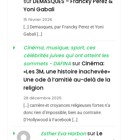
sur
DEMASQUES – Francky Perez &
Nouvelle Chanson De
ISRAÉL
JUDAISME
Yoni Gabali
Boy George
3
15 février 2026
Tout Sur La Nostalgie
[…] Demasques, par Francky Perez et Yoni
SOUVENIRS
Gabali […]
4
Cinéma, musique, sport, ces
Accords D’Isaac:
célébrités juives qui ont atteint les
L’alliance Pourrait
sur
Cinéma:
sommets - DAFINA
S’étendre À 13 Pays
ISRAÉL
JUDAISME
«Les 3M, une histoire inachevée»
D’Amérique Latine
hérèse Zrihen-
Une ode à l’amitié au-delà de la
5
2025, L’année La Plus
religion
Meurtrière Selon Le
28 décembre 2025
Rapport D’ADL
FRANCE
ISRAÉL
[…] carrière et croyances religieuses fortes n’a
Contre
donc rien d’impossible, bien au contraire.
6
FIÈRE, DIGNE ET
D’Hollywood à Facebook […]
L’antisémitisme
RÉSILIENTE :
sur
Le
Esther Eva Harbon
POURQUOI JE