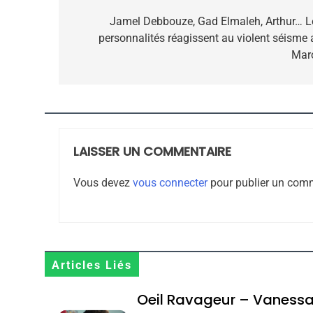
de
Jamel Debbouze, Gad Elmaleh, Arthur… L
personnalités réagissent au violent séisme 
l’article
Mar
CE QUI NOUS MANQUE
JUDAISME
LAISSER UN COMMENTAIRE
8
Vous devez
vous connecter
pour publier un comm
Maroc : Les Amandes D
Terroir
Articles Liés
DAFINA
MAROC
Oeil Ravageur – Vaness