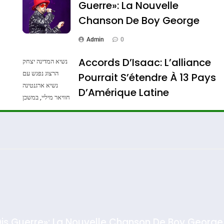
Guerre»: La Nouvelle
Chanson De Boy George
Admin
0
Accords D’Isaac: L’alliance
נשיא המדינה יצחק
הרצוג נפגש עם
Pourrait S’étendre À 13 Pays
נשיא ארגנטינה
ssa De Loya Stauber
D’Amérique Latine
חוויאר מיליי, במשכן
הנשיא בירושלים.
Admin
0
צילום: חיים צח /
לע"מ Photos By
: Haim Zach /
GPO
Dis Guerre»: La Nouvelle Chanson De Boy George