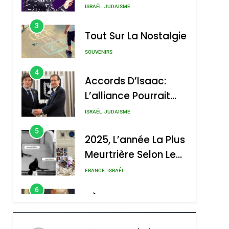
Nouvelle Chanson De
ISRAÉL
JUDAISME
Boy George
3
Tout Sur La Nostalgie
SOUVENIRS
4
Accords D’Isaac:
L’alliance Pourrait
S’étendre À 13 Pays
ISRAÉL
JUDAISME
D’Amérique Latine
5
2025, L’année La Plus
Meurtrière Selon Le
Rapport D’ADL
FRANCE
ISRAÉL
Contre
6
FIÈRE, DIGNE ET
L’antisémitisme
RÉSILIENTE :
POURQUOI JE