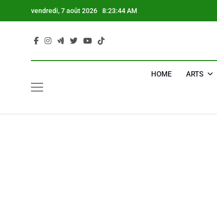
Skip
vendredi, 7 août 2026
8:23:45 AM
to
content
HOME
ARTS