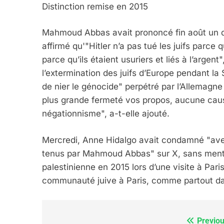
Distinction remise en 2015
FRANCE
ISRAÉL
Mahmoud Abbas avait prononcé fin août un di
affirmé qu'"Hitler n’a pas tué les juifs parce qu’
parce qu’ils étaient usuriers et liés à l’argent"
l’extermination des juifs d’Europe pendant 
6
de nier le génocide" perpétré par l’Allemagn
plus grande fermeté vos propos, aucune cause 
négationnisme", a-t-elle ajouté.
FIÈRE, DIGNE ET RÉSIL
Dvir
Mercredi, Anne Hidalgo avait condamné "avec
tenus par Mahmoud Abbas" sur X, sans mention
ISRAÉL
JUDAISME
palestinienne en 2015 lors d’une visite à Par
communauté juive à Paris, comme partout dan
7
Previou
Navigation