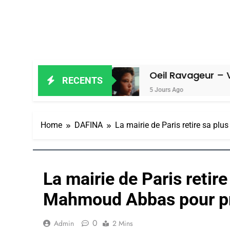
Amiel
Oeil Ravageur – Vanessa De L
RECENTS
5 Jours Ago
Home
DAFINA
La mairie de Paris retire sa pl
La mairie de Paris retire
Mahmoud Abbas pour pr
0
Admin
2 Mins