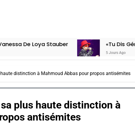
oya Stauber
«Tu Dis Génocide, Je Di
5 Jours Ago
us haute distinction à Mahmoud Abbas pour propos antisémites
 sa plus haute distinction à
opos antisémites