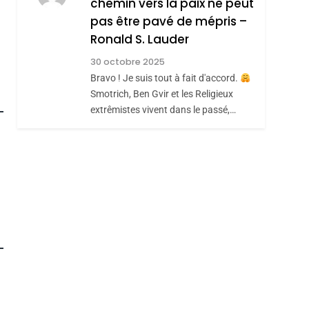
chemin vers la paix ne peut
ISRAÉL
JUDAISME
REVENDIQUE MA
pas être pavé de mépris –
7
CE QUI NOUS
JUDAÏTE Par Thérèse
Ronald S. Lauder
MANQUE – Jacques
Zrihen-Dvir
30 octobre 2025
Hadida
Bravo ! Je suis tout à fait d'accord.
JUDAISME
Smotrich, Ben Gvir et les Religieux
8
extrêmistes vivent dans le passé,…
Maroc : Les Amandes
De Tafraout, Le Miel
De Tadla Azilal
DAFINA
MAROC
Consacrés Produits
Du Terroir
roduits Du