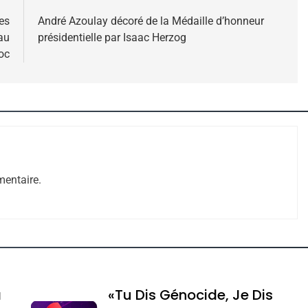
es
André Azoulay décoré de la Médaille d’honneur
au
présidentielle par Isaac Herzog
oc
 – Jacques Hadida
entaire.
e Tafraout, Le Miel De Tadla Azilal Consacrés P
a
«Tu Dis Génocide, Je Dis