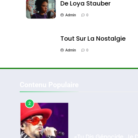
De Loya Stauber
Admin
0
1
Tout Sur La Nostalgie
Admin
0
Oeil Ravageur – Vane
CINEMA
ISRAÉL
Contenu Populaire
2
2025, L’année La Plus
«Tu Dis Génocide, Je 