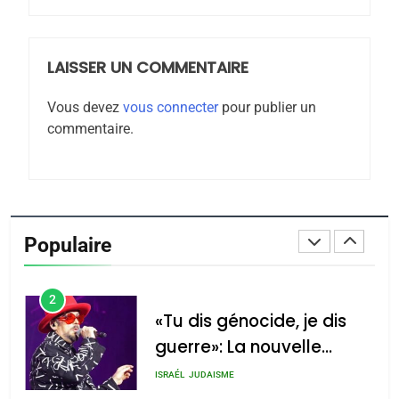
JUDAISME
8
Maroc : Les amandes de
LAISSER UN COMMENTAIRE
Tafraout, le miel de Tadla
Vous devez
vous connecter
pour publier un
Azilal consacrés produits
DAFINA
MAROC
commentaire.
du terroir
1
Oeil ravageur – Vanessa
De Loya Stauber
Populaire
CINEMA
ISRAÉL
2
«Tu dis génocide, je dis
guerre»: La nouvelle
chanson de Boy George
ISRAÉL
JUDAISME