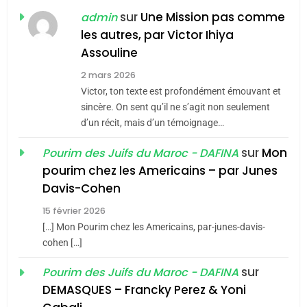
POURQUOI JE REVENDIQUE
sur
Une Mission pas comme
admin
MA JUDAÏTE par Thérèse
ISRAÉL
JUDAISME
les autres, par Victor Ihiya
Zrihen-Dvir
Assouline
7
CE QUI NOUS MANQUE –
2 mars 2026
Jacques Hadida
Victor, ton texte est profondément émouvant et
sincère. On sent qu’il ne s’agit non seulement
JUDAISME
d’un récit, mais d’un témoignage…
8
sur
Mon
Pourim des Juifs du Maroc - DAFINA
Maroc : Les amandes de
pourim chez les Americains – par Junes
Tafraout, le miel de Tadla
Davis-Cohen
Azilal consacrés produits
DAFINA
MAROC
15 février 2026
du terroir
[…] Mon Pourim chez les Americains, par-junes-davis-
1
cohen […]
Oeil ravageur – Vanessa
De Loya Stauber
sur
Pourim des Juifs du Maroc - DAFINA
DEMASQUES – Francky Perez & Yoni
CINEMA
ISRAÉL
5