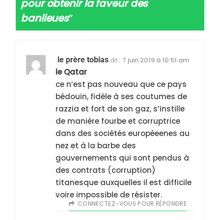
pour obtenir la faveur des
banlieues
”
5
le prère tobias
7 juin 2019 à 10:51 am
2025, l’année la plus
dit :
le Qatar
meurtrière selon le
ce n’est pas nouveau que ce pays
rapport d’ADL contre
FRANCE
ISRAÉL
bédouin, fidèle à ses coutumes de
l’antisémitisme
razzia et fort de son gaz, s’instille
6
de manière fourbe et corruptrice
FIÈRE, DIGNE ET RÉSILIENTE :
dans des sociétés européeenes au
POURQUOI JE REVENDIQUE
nez et à la barbe des
MA JUDAÏTE par Thérèse
gouvernements qui sont pendus à
ISRAÉL
JUDAISME
Zrihen-Dvir
des contrats (corruption)
7
titanesque auxquelles il est difficile
CE QUI NOUS MANQUE –
voire impossible de résister.
CONNECTEZ-VOUS POUR RÉPONDRE
Jacques Hadida