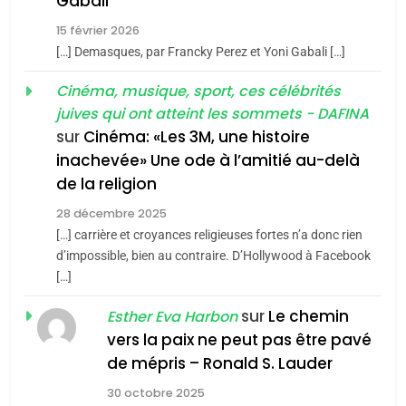
Gabali
2025, l’année la plus
2
15 février 2026
meurtrière selon le rapport
«Tu dis génocide, je dis
[…] Demasques, par Francky Perez et Yoni Gabali […]
d’ADL contre
guerre»: La nouvelle
FRANCE
ISRAÉL
Cinéma, musique, sport, ces célébrités
l’antisémitisme
chanson de Boy George
ISRAÉL
JUDAISME
juives qui ont atteint les sommets - DAFINA
6
FIÈRE, DIGNE ET RÉSILIENTE :
sur
Cinéma: «Les 3M, une histoire
3
inachevée» Une ode à l’amitié au-delà
POURQUOI JE REVENDIQUE
Tout sur la Nostalgie
de la religion
MA JUDAÏTE par Thérèse
ISRAÉL
JUDAISME
SOUVENIRS
Zrihen-Dvir
28 décembre 2025
[…] carrière et croyances religieuses fortes n’a donc rien
7
CE QUI NOUS MANQUE –
d’impossible, bien au contraire. D’Hollywood à Facebook
4
[…]
Jacques Hadida
Accords d’Isaac:
l’alliance pourrait
sur
Le chemin
JUDAISME
Esther Eva Harbon
s’étendre à 13 pays
vers la paix ne peut pas être pavé
ISRAÉL
JUDAISME
8
de mépris – Ronald S. Lauder
d’Amérique latine
Maroc : Les amandes de
5
30 octobre 2025
Tafraout, le miel de Tadla
2025, l’année la plus