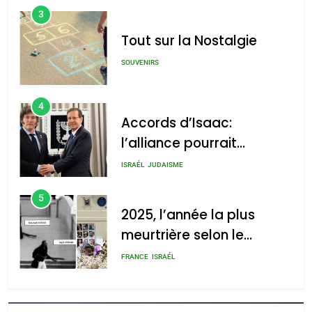
3
Tout sur la Nostalgie
SOUVENIRS
4
Accords d’Isaac:
l’alliance pourrait
s’étendre à 13 pays
ISRAÉL
JUDAISME
d’Amérique latine
5
2025, l’année la plus
meurtrière selon le
rapport d’ADL contre
FRANCE
ISRAÉL
l’antisémitisme
6
FIÈRE, DIGNE ET RÉSILIENTE :