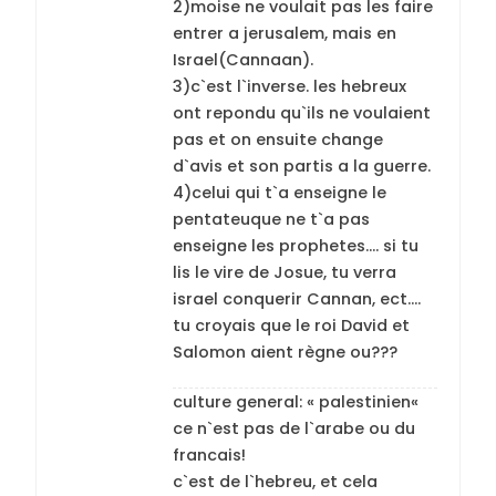
2)moise ne voulait pas les faire
entrer a jerusalem, mais en
Israel(Cannaan).
3)c`est l`inverse. les hebreux
ont repondu qu`ils ne voulaient
pas et on ensuite change
d`avis et son partis a la guerre.
4)celui qui t`a enseigne le
pentateuque ne t`a pas
enseigne les prophetes…. si tu
lis le vire de Josue, tu verra
israel conquerir Cannan, ect….
tu croyais que le roi David et
Salomon aient règne ou???
culture general: « palestinien«
ce n`est pas de l`arabe ou du
francais!
c`est de l`hebreu, et cela