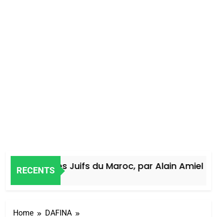
Histoire des Juifs du Maroc, par Alain Amiel
RECENTS
4 Jours Ago
Home
DAFINA