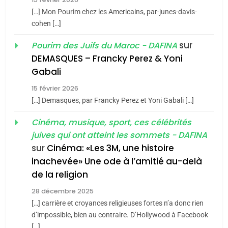
Azilal consacrés produits
DAFINA
MAROC
[…] Mon Pourim chez les Americains, par-junes-davis-
du terroir
cohen […]
1
Oeil ravageur – Vanessa
sur
Pourim des Juifs du Maroc - DAFINA
De Loya Stauber
DEMASQUES – Francky Perez & Yoni
5
Gabali
CINEMA
ISRAÉL
2025, l’année la plus
15 février 2026
meurtrière selon le rapport
2
[…] Demasques, par Francky Perez et Yoni Gabali […]
«Tu dis génocide, je dis
d’ADL contre
FRANCE
ISRAÉL
guerre»: La nouvelle
Cinéma, musique, sport, ces célébrités
l’antisémitisme
juives qui ont atteint les sommets - DAFINA
chanson de Boy George
6
ISRAÉL
JUDAISME
FIÈRE, DIGNE ET RÉSILIENTE :
sur
Cinéma: «Les 3M, une histoire
inachevée» Une ode à l’amitié au-delà
POURQUOI JE REVENDIQUE
3
de la religion
MA JUDAÏTE par Thérèse
Tout sur la Nostalgie
ISRAÉL
JUDAISME
Zrihen-Dvir
28 décembre 2025
SOUVENIRS
[…] carrière et croyances religieuses fortes n’a donc rien
7
CE QUI NOUS MANQUE –
d’impossible, bien au contraire. D’Hollywood à Facebook
[…]