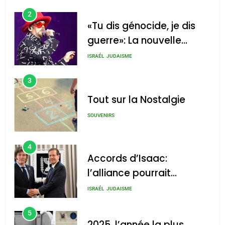
2
«Tu dis génocide, je dis
guerre»: La nouvelle
chanson de Boy George
ISRAÉL
JUDAISME
3
Tout sur la Nostalgie
SOUVENIRS
4
Accords d’Isaac:
l’alliance pourrait
s’étendre à 13 pays
ISRAÉL
JUDAISME
d’Amérique latine
5
2025, l’année la plus