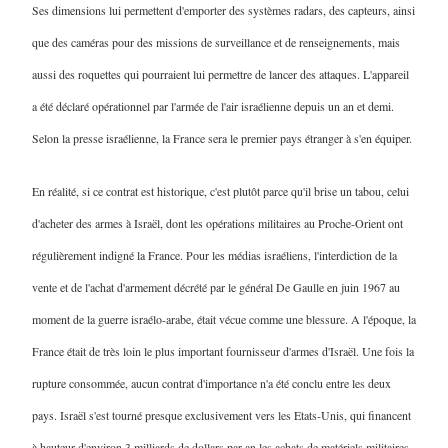
Ses dimensions lui permettent d'emporter des systèmes radars, des capteurs, ainsi
que des caméras pour des missions de surveillance et de renseignements, mais
aussi des roquettes qui pourraient lui permettre de lancer des attaques. L'appareil
a été déclaré opérationnel par l'armée de l'air israélienne depuis un an et demi.
Selon la presse israélienne, la France sera le premier pays étranger à s'en équiper.
En réalité, si ce contrat est historique, c'est plutôt parce qu'il brise un tabou, celui
d'acheter des armes à Israël, dont les opérations militaires au Proche-Orient ont
régulièrement indigné la France. Pour les médias israéliens, l'interdiction de la
vente et de l'achat d'armement décrété par le général De Gaulle en juin 1967 au
moment de la guerre israélo-arabe, était vécue comme une blessure. A l'époque, la
France était de très loin le plus important fournisseur d'armes d'Israël. Une fois la
rupture consommée, aucun contrat d'importance n'a été conclu entre les deux
pays. Israël s'est tourné presque exclusivement vers les Etats-Unis, qui financent
à hauteur d'environ 3 milliards de dollars par an les achats de matériels militaires