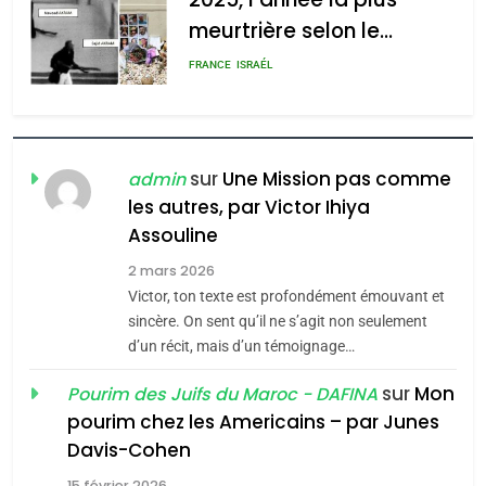
meurtrière selon le
rapport d’ADL contre
FRANCE
ISRAÉL
l’antisémitisme
6
FIÈRE, DIGNE ET RÉSILIENTE :
POURQUOI JE REVENDIQUE
sur
Une Mission pas comme
admin
MA JUDAÏTE par Thérèse
les autres, par Victor Ihiya
ISRAÉL
JUDAISME
Assouline
Zrihen-Dvir
7
2 mars 2026
CE QUI NOUS MANQUE –
Victor, ton texte est profondément émouvant et
Jacques Hadida
sincère. On sent qu’il ne s’agit non seulement
d’un récit, mais d’un témoignage…
JUDAISME
sur
Mon
Pourim des Juifs du Maroc - DAFINA
8
pourim chez les Americains – par Junes
Maroc : Les amandes de
Davis-Cohen
Tafraout, le miel de Tadla
15 février 2026