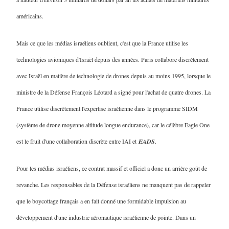
américains.
Mais ce que les médias israéliens oublient, c'est que la France utilise les
technologies avioniques d'Israël depuis des années. Paris collabore discrètement
avec Israël en matière de technologie de drones depuis au moins 1995, lorsque le
ministre de la Défense François Léotard a signé pour l'achat de quatre drones. La
France utilise discrètement l'expertise israélienne dans le programme SIDM
(système de drone moyenne altitude longue endurance), car le célèbre Eagle One
est le fruit d'une collaboration discrète entre IAI et
EADS
.
Pour les médias israéliens, ce contrat massif et officiel a donc un arrière goût de
revanche. Les responsables de la Défense israéliens ne manquent pas de rappeler
que le boycottage français a en fait donné une formidable impulsion au
développement d'une industrie aéronautique israélienne de pointe. Dans un