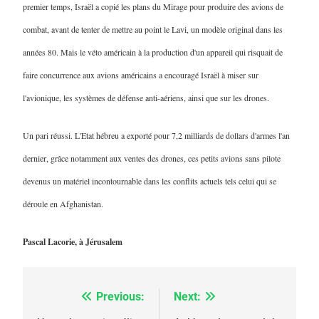
premier temps, Israël a copié les plans du Mirage pour produire des avions de
combat, avant de tenter de mettre au point le Lavi, un modèle original dans les
années 80. Mais le véto américain à la production d'un appareil qui risquait de
faire concurrence aux avions américains a encouragé Israël à miser sur
l'avionique, les systèmes de défense anti-aériens, ainsi que sur les drones.
Un pari réussi. L'Etat hébreu a exporté pour 7,2 milliards de dollars d'armes l'an
dernier, grâce notamment aux ventes des drones, ces petits avions sans pilote
devenus un matériel incontournable dans les conflits actuels tels celui qui se
5
2025, l’année la plus
déroule en Afghanistan.
meurtrière selon le
Pascal Lacorie, à Jérusalem
rapport d’ADL contre
FRANCE
ISRAÉL
l’antisémitisme
6
FIÈRE, DIGNE ET RÉSILIENTE :
Previous:
Next:
Navigation