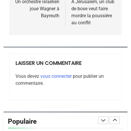
POURQUOI JE REVENDIQUE
de
Un orchestre israélien
A Jérusalem, un club
MA JUDAÏTE par Thérèse
joue Wagner à
de boxe veut faire
ISRAÉL
JUDAISME
l’article
Bayreuth
mordre la poussière
Zrihen-Dvir
au conflit
7
CE QUI NOUS MANQUE –
Jacques Hadida
JUDAISME
LAISSER UN COMMENTAIRE
8
Maroc : Les amandes de
Vous devez
vous connecter
pour publier un
Tafraout, le miel de Tadla
commentaire.
Azilal consacrés produits
DAFINA
MAROC
du terroir
1
Oeil ravageur – Vanessa
De Loya Stauber
Populaire
CINEMA
ISRAÉL