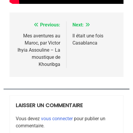
meurtrière selon le
rapport d’ADL contre
FRANCE
ISRAÉL
l’antisémitisme
Previous:
Next:
Navigation
6
FIÈRE, DIGNE ET RÉSILIENTE :
de
Mes aventures au
Il était une fois
POURQUOI JE REVENDIQUE
Maroc, par Victor
Casablanca
l’article
MA JUDAÏTE par Thérèse
Ihyia Assouline – La
ISRAÉL
JUDAISME
moustique de
Zrihen-Dvir
Khouribga
7
CE QUI NOUS MANQUE –
Jacques Hadida
JUDAISME
LAISSER UN COMMENTAIRE
8
Maroc : Les amandes de
Vous devez
vous connecter
pour publier un
Tafraout, le miel de Tadla
commentaire.
Azilal consacrés produits
DAFINA
MAROC