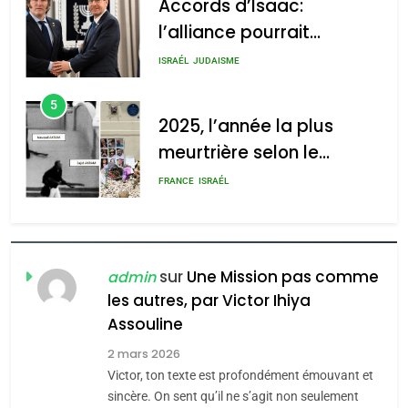
Accords d’Isaac:
l’alliance pourrait
s’étendre à 13 pays
ISRAÉL
JUDAISME
d’Amérique latine
5
2025, l’année la plus
meurtrière selon le
rapport d’ADL contre
FRANCE
ISRAÉL
l’antisémitisme
6
FIÈRE, DIGNE ET RÉSILIENTE :
POURQUOI JE REVENDIQUE
sur
Une Mission pas comme
admin
MA JUDAÏTE par Thérèse
les autres, par Victor Ihiya
ISRAÉL
JUDAISME
Assouline
Zrihen-Dvir
7
2 mars 2026
CE QUI NOUS MANQUE –
Victor, ton texte est profondément émouvant et
Jacques Hadida
sincère. On sent qu’il ne s’agit non seulement