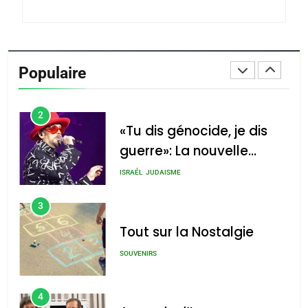
du terroir
1
Oeil ravageur – Vanessa
De Loya Stauber
Populaire
CINEMA
ISRAÉL
2
«Tu dis génocide, je dis
guerre»: La nouvelle
chanson de Boy George
ISRAÉL
JUDAISME
3
Tout sur la Nostalgie
SOUVENIRS
4