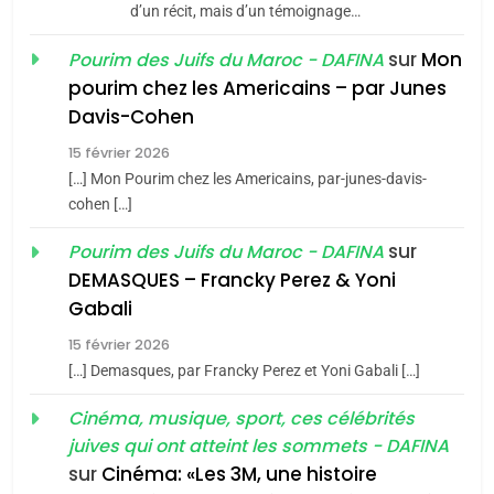
d’un récit, mais d’un témoignage…
JUDAISME
sur
Mon
Pourim des Juifs du Maroc - DAFINA
8
pourim chez les Americains – par Junes
Maroc : Les amandes de
Davis-Cohen
Tafraout, le miel de Tadla
15 février 2026
Azilal consacrés produits
DAFINA
MAROC
[…] Mon Pourim chez les Americains, par-junes-davis-
du terroir
cohen […]
1
Oeil ravageur – Vanessa
sur
Pourim des Juifs du Maroc - DAFINA
De Loya Stauber
DEMASQUES – Francky Perez & Yoni
5
Gabali
CINEMA
ISRAÉL
2025, l’année la plus
15 février 2026
meurtrière selon le rapport
2
[…] Demasques, par Francky Perez et Yoni Gabali […]
«Tu dis génocide, je dis
d’ADL contre
FRANCE
ISRAÉL
guerre»: La nouvelle
Cinéma, musique, sport, ces célébrités
l’antisémitisme
juives qui ont atteint les sommets - DAFINA
chanson de Boy George
6
ISRAÉL
JUDAISME
FIÈRE, DIGNE ET RÉSILIENTE :
sur
Cinéma: «Les 3M, une histoire