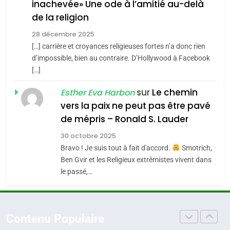
inachevée» Une ode à l’amitié au-delà
POURQUOI JE REVENDIQUE
3
de la religion
MA JUDAÏTE par Thérèse
Tout sur la Nostalgie
ISRAÉL
JUDAISME
Zrihen-Dvir
28 décembre 2025
SOUVENIRS
[…] carrière et croyances religieuses fortes n’a donc rien
7
CE QUI NOUS MANQUE –
d’impossible, bien au contraire. D’Hollywood à Facebook
[…]
Jacques Hadida
4
Accords d’Isaac:
sur
Le chemin
JUDAISME
Esther Eva Harbon
l’alliance pourrait
vers la paix ne peut pas être pavé
s’étendre à 13 pays
8
de mépris – Ronald S. Lauder
ISRAÉL
JUDAISME
Maroc : Les amandes de
d’Amérique latine
30 octobre 2025
Tafraout, le miel de Tadla
5
Bravo ! Je suis tout à fait d'accord.
Smotrich,
2025, l’année la plus
Azilal consacrés produits
DAFINA
MAROC
Ben Gvir et les Religieux extrêmistes vivent dans
meurtrière selon le
du terroir
le passé,…
rapport d’ADL contre
1
FRANCE
ISRAÉL
Oeil ravageur – Vanessa De
l’antisémitisme
Loya Stauber
6
Contenu Populaire
FIÈRE, DIGNE ET RÉSILIENTE :
CINEMA
ISRAÉL