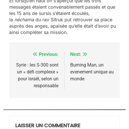
Et lorsqu’en haut on s’aperçut que les trois
messages étaient convenablement passés et que
les 15 ans de sursis s’étaient écoulés,
la
néchama
du rav Sitruk put retrouver sa place
auprès des anges, apaisée qu’elle était d’avoir pu
ainsi compléter sa mission.
Previous:
Next:
Navigation
de
Syrie : les S-300 sont
Burning Man, un
un « défi complexe »
evenement unique au
l’article
pour Israël, selon un
monde
responsable
5
2025, l’année la plus
meurtrière selon le
rapport d’ADL contre
LAISSER UN COMMENTAIRE
FRANCE
ISRAÉL