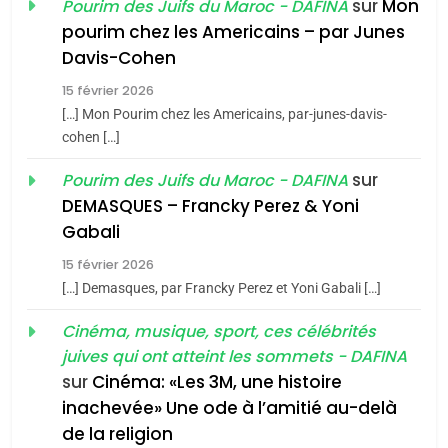
sur
Mon
Pourim des Juifs du Maroc - DAFINA
8
pourim chez les Americains – par Junes
Maroc : Les amandes de
Davis-Cohen
Tafraout, le miel de Tadla
15 février 2026
Azilal consacrés produits
DAFINA
MAROC
[…] Mon Pourim chez les Americains, par-junes-davis-
du terroir
cohen […]
1
Oeil ravageur – Vanessa
sur
Pourim des Juifs du Maroc - DAFINA
De Loya Stauber
DEMASQUES – Francky Perez & Yoni
5
Gabali
CINEMA
ISRAÉL
2025, l’année la plus
15 février 2026
meurtrière selon le rapport
2
[…] Demasques, par Francky Perez et Yoni Gabali […]
«Tu dis génocide, je dis
d’ADL contre
FRANCE
ISRAÉL
guerre»: La nouvelle
Cinéma, musique, sport, ces célébrités
l’antisémitisme
juives qui ont atteint les sommets - DAFINA
chanson de Boy George
6
ISRAÉL
JUDAISME
FIÈRE, DIGNE ET RÉSILIENTE :
sur
Cinéma: «Les 3M, une histoire
inachevée» Une ode à l’amitié au-delà
POURQUOI JE REVENDIQUE
3
de la religion
MA JUDAÏTE par Thérèse
ISRAÉL
JUDAISME