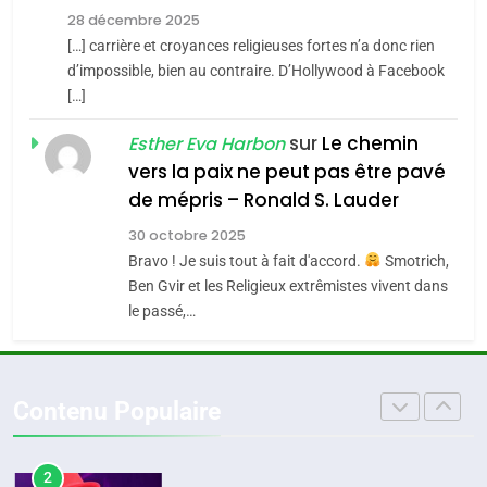
Tout sur la Nostalgie
Zrihen-Dvir
28 décembre 2025
SOUVENIRS
[…] carrière et croyances religieuses fortes n’a donc rien
7
CE QUI NOUS MANQUE –
d’impossible, bien au contraire. D’Hollywood à Facebook
[…]
Jacques Hadida
4
Accords d’Isaac:
sur
Le chemin
JUDAISME
Esther Eva Harbon
l’alliance pourrait
vers la paix ne peut pas être pavé
s’étendre à 13 pays
8
de mépris – Ronald S. Lauder
ISRAÉL
JUDAISME
Maroc : Les amandes de
d’Amérique latine
30 octobre 2025
Tafraout, le miel de Tadla
5
Bravo ! Je suis tout à fait d'accord.
Smotrich,
2025, l’année la plus
Azilal consacrés produits
DAFINA
MAROC
Ben Gvir et les Religieux extrêmistes vivent dans
meurtrière selon le
du terroir
le passé,…
rapport d’ADL contre
1
FRANCE
ISRAÉL
Oeil ravageur – Vanessa De
l’antisémitisme
Loya Stauber
6
Contenu Populaire
FIÈRE, DIGNE ET RÉSILIENTE :
CINEMA
ISRAÉL
POURQUOI JE REVENDIQUE
MA JUDAÏTE par Thérèse
2
ISRAÉL
JUDAISME