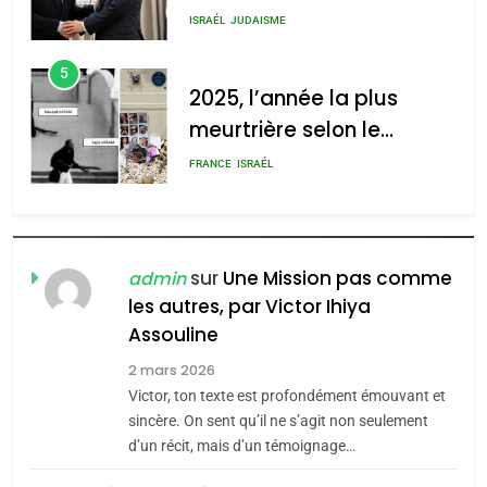
s’étendre à 13 pays
meurtrière selon le rapport
ISRAÉL
JUDAISME
d’Amérique latine
d’ADL contre
5
l’antisémitisme
2025, l’année la plus
meurtrière selon le
admin
0
rapport d’ADL contre
FRANCE
ISRAÉL
l’antisémitisme
6
FIÈRE, DIGNE ET RÉSILIENTE :
POURQUOI JE REVENDIQUE
sur
Une Mission pas comme
admin
MA JUDAÏTE par Thérèse
les autres, par Victor Ihiya
ISRAÉL
JUDAISME
Assouline
Zrihen-Dvir
7
2 mars 2026
CE QUI NOUS MANQUE –
Victor, ton texte est profondément émouvant et
Jacques Hadida
sincère. On sent qu’il ne s’agit non seulement
d’un récit, mais d’un témoignage…
JUDAISME