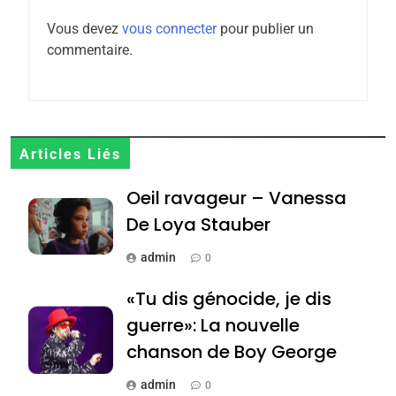
l’antisémitisme
Vous devez
vous connecter
pour publier un
6
commentaire.
FIÈRE, DIGNE ET RÉSILIENTE :
POURQUOI JE REVENDIQUE
MA JUDAÏTE par Thérèse
ISRAÉL
JUDAISME
Zrihen-Dvir
7
Articles Liés
CE QUI NOUS MANQUE –
Oeil ravageur – Vanessa
Jacques Hadida
De Loya Stauber
JUDAISME
admin
0
8
Maroc : Les amandes de
«Tu dis génocide, je dis
Tafraout, le miel de Tadla
guerre»: La nouvelle
Azilal consacrés produits
DAFINA
MAROC
chanson de Boy George
du terroir
1
admin
0