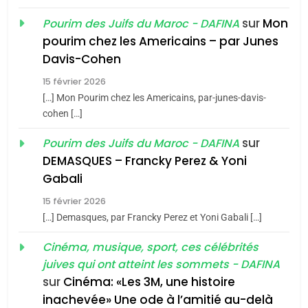
du terroir
sur
Mon
Pourim des Juifs du Maroc - DAFINA
1
pourim chez les Americains – par Junes
Oeil ravageur – Vanessa
Davis-Cohen
De Loya Stauber
15 février 2026
5
CINEMA
ISRAÉL
2025, l’année la plus
[…] Mon Pourim chez les Americains, par-junes-davis-
cohen […]
meurtrière selon le rapport
2
«Tu dis génocide, je dis
d’ADL contre
sur
Pourim des Juifs du Maroc - DAFINA
FRANCE
ISRAÉL
guerre»: La nouvelle
l’antisémitisme
DEMASQUES – Francky Perez & Yoni
chanson de Boy George
6
Gabali
ISRAÉL
JUDAISME
FIÈRE, DIGNE ET RÉSILIENTE :
15 février 2026
POURQUOI JE REVENDIQUE
3
[…] Demasques, par Francky Perez et Yoni Gabali […]
MA JUDAÏTE par Thérèse
Tout sur la Nostalgie
ISRAÉL
JUDAISME
Cinéma, musique, sport, ces célébrités
Zrihen-Dvir
SOUVENIRS
juives qui ont atteint les sommets - DAFINA
7
CE QUI NOUS MANQUE –
sur
Cinéma: «Les 3M, une histoire
inachevée» Une ode à l’amitié au-delà
Jacques Hadida
4