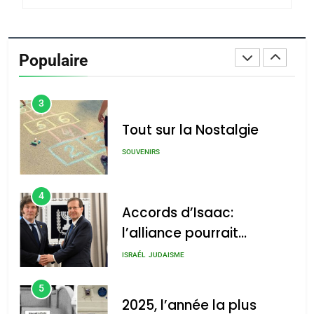
2
«Tu dis génocide, je dis
guerre»: La nouvelle
Populaire
chanson de Boy George
ISRAÉL
JUDAISME
3
Tout sur la Nostalgie
SOUVENIRS
4
Accords d’Isaac:
l’alliance pourrait
s’étendre à 13 pays
ISRAÉL
JUDAISME
d’Amérique latine
5
2025, l’année la plus