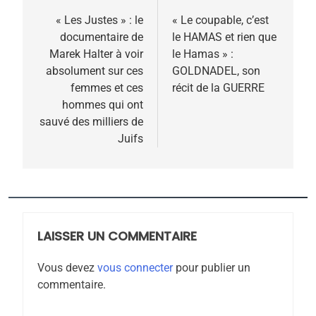
MA JUDAÏTE par Thérèse
ISRAÉL
JUDAISME
de
« Les Justes » : le
« Le coupable, c’est
Zrihen-Dvir
documentaire de
le HAMAS et rien que
l’article
7
Marek Halter à voir
le Hamas » :
CE QUI NOUS MANQUE –
absolument sur ces
GOLDNADEL, son
Jacques Hadida
femmes et ces
récit de la GUERRE
hommes qui ont
JUDAISME
sauvé des milliers de
Juifs
8
Maroc : Les amandes de
Tafraout, le miel de Tadla
Azilal consacrés produits
DAFINA
MAROC
du terroir
LAISSER UN COMMENTAIRE
1
Oeil ravageur – Vanessa
Vous devez
vous connecter
pour publier un
De Loya Stauber
commentaire.
CINEMA
ISRAÉL