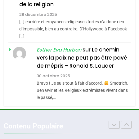
Accords d’Isaac:
de la religion
JUDAISME
l’alliance pourrait
28 décembre 2025
s’étendre à 13 pays
[…] carrière et croyances religieuses fortes n’a donc rien
8
ISRAÉL
JUDAISME
Maroc : Les amandes de
d’impossible, bien au contraire. D’Hollywood à Facebook
d’Amérique latine
[…]
Tafraout, le miel de Tadla
5
2025, l’année la plus
Azilal consacrés produits
sur
Le chemin
DAFINA
MAROC
Esther Eva Harbon
meurtrière selon le
du terroir
vers la paix ne peut pas être pavé
rapport d’ADL contre
1
de mépris – Ronald S. Lauder
FRANCE
ISRAÉL
Oeil ravageur – Vanessa De
l’antisémitisme
30 octobre 2025
Loya Stauber
6
Bravo ! Je suis tout à fait d'accord.
Smotrich,
FIÈRE, DIGNE ET RÉSILIENTE :
CINEMA
ISRAÉL
Ben Gvir et les Religieux extrêmistes vivent dans
POURQUOI JE REVENDIQUE
le passé,…
MA JUDAÏTE par Thérèse
2
ISRAÉL
JUDAISME
«Tu dis génocide, je dis
Zrihen-Dvir
guerre»: La nouvelle
7
Contenu Populaire
CE QUI NOUS MANQUE –
chanson de Boy George
ISRAÉL
JUDAISME
Jacques Hadida