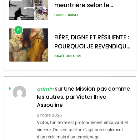
meurtrière selon le
rapport d’ADL contre
FRANCE
ISRAÉL
l’antisémitisme
6
FIÈRE, DIGNE ET RÉSILIENTE :
POURQUOI JE REVENDIQUE
MA JUDAÏTE par Thérèse
ISRAÉL
JUDAISME
Zrihen-Dvir
7
CE QUI NOUS MANQUE –
Jacques Hadida
sur
Une Mission pas comme
admin
les autres, par Victor Ihiya
JUDAISME
Assouline
8
2 mars 2026
Maroc : Les amandes de
Victor, ton texte est profondément émouvant et
Tafraout, le miel de Tadla
sincère. On sent qu’il ne s’agit non seulement
Azilal consacrés produits
d’un récit, mais d’un témoignage…
DAFINA
MAROC