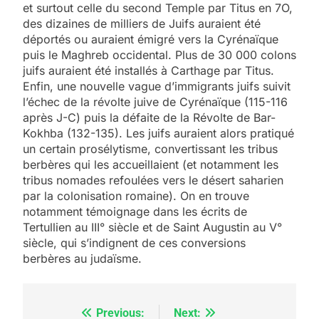
et surtout celle du second Temple par Titus en 7O,
des dizaines de milliers de Juifs auraient été
déportés ou auraient émigré vers la Cyrénaïque
puis le Maghreb occidental. Plus de 30 000 colons
juifs auraient été installés à Carthage par Titus.
Enfin, une nouvelle vague d’immigrants juifs suivit
l’échec de la révolte juive de Cyrénaïque (115-116
après J-C) puis la défaite de la Révolte de Bar-
Kokhba (132-135). Les juifs auraient alors pratiqué
un certain prosélytisme, convertissant les tribus
berbères qui les accueillaient (et notamment les
tribus nomades refoulées vers le désert saharien
5
2025, l’année la plus
par la colonisation romaine). On en trouve
notamment témoignage dans les écrits de
meurtrière selon le
Tertullien au III° siècle et de Saint Augustin au V°
rapport d’ADL contre
FRANCE
ISRAÉL
siècle, qui s’indignent de ces conversions
l’antisémitisme
berbères au judaïsme.
6
FIÈRE, DIGNE ET RÉSILIENTE :
POURQUOI JE REVENDIQUE
Previous:
Next:
Navigation