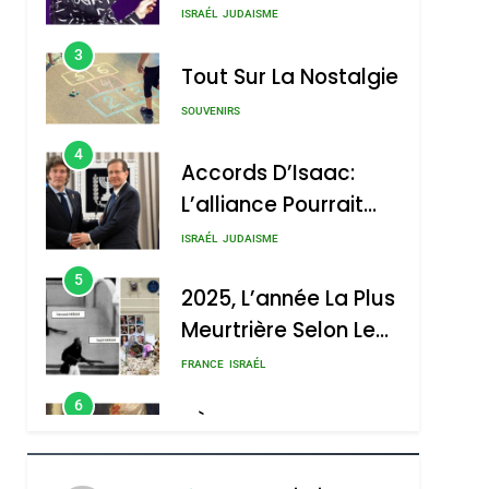
Nouvelle Chanson De
ISRAÉL
JUDAISME
Boy George
3
Tout Sur La Nostalgie
SOUVENIRS
4
Accords D’Isaac:
L’alliance Pourrait
S’étendre À 13 Pays
ISRAÉL
JUDAISME
D’Amérique Latine
5
2025, L’année La Plus
Meurtrière Selon Le
Rapport D’ADL
FRANCE
ISRAÉL
Contre
6
FIÈRE, DIGNE ET
L’antisémitisme
RÉSILIENTE :
POURQUOI JE