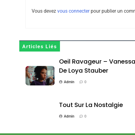
8
Vous devez
vous connecter
pour publier un comm
Maroc : Les Amandes D
Terroir
Articles Liés
DAFINA
MAROC
Oeil Ravageur – Vaness
De Loya Stauber
Admin
0
1
Tout Sur La Nostalgie
Admin
0
Oeil Ravageur – Vane
CINEMA
ISRAÉL