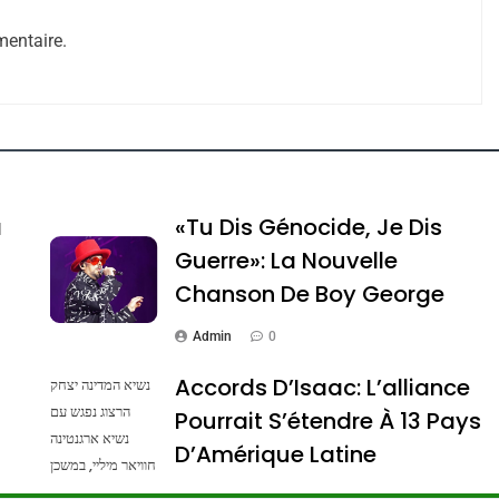
entaire.
e Tafraout, Le Miel De Tadla Azilal Consacrés P
a
«Tu Dis Génocide, Je Dis
Guerre»: La Nouvelle
Chanson De Boy George
Admin
0
Accords D’Isaac: L’alliance
נשיא המדינה יצחק
הרצוג נפגש עם
Pourrait S’étendre À 13 Pays
נשיא ארגנטינה
ssa De Loya Stauber
D’Amérique Latine
חוויאר מיליי, במשכן
הנשיא בירושלים.
Admin
0