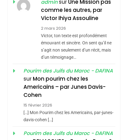
ISRAÉL
JUDAISME
sur
Une Mission pas
admin
REVENDIQUE MA
comme les autres, par
7
CE QUI NOUS
JUDAÏTE Par Thérèse
Victor Ihiya Assouline
MANQUE – Jacques
Zrihen-Dvir
2 mars 2026
Hadida
Victor, ton texte est profondément
JUDAISME
émouvant et sincère. On sent qu’il ne
8
s’agit non seulement d’un récit, mais
Maroc : Les Amandes
d’un témoignage…
De Tafraout, Le Miel
sémitisme
De Tadla Azilal
Pourim des Juifs du Maroc - DAFINA
DAFINA
MAROC
sur
Mon pourim chez les
Consacrés Produits
1
Americains – par Junes Davis-
Oeil Ravageur –
Du Terroir
Cohen
Vanessa De Loya
15 février 2026
Stauber
CINEMA
ISRAÉL
[…] Mon Pourim chez les Americains, par-junes-
2
davis-cohen […]
«Tu Dis Génocide, Je
Pourim des Juifs du Maroc - DAFINA
Dis Guerre»: La