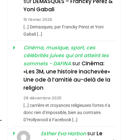
sur
DEMASQUES – Francky Perez &
Nouvelle Chanson De
ISRAÉL
JUDAISME
hérèse Zrihen-
Yoni Gabali
Boy George
3
15 février 2026
Tout Sur La Nostalgie
[…] Demasques, par Francky Perez et Yoni
SOUVENIRS
Gabali […]
4
Cinéma, musique, sport, ces
Accords D’Isaac:
célébrités juives qui ont atteint les
L’alliance Pourrait
sur
Cinéma:
sommets - DAFINA
S’étendre À 13 Pays
ISRAÉL
JUDAISME
«Les 3M, une histoire inachevée»
D’Amérique Latine
Une ode à l’amitié au-delà de la
5
2025, L’année La Plus
religion
Meurtrière Selon Le
28 décembre 2025
Rapport D’ADL
FRANCE
ISRAÉL
[…] carrière et croyances religieuses fortes n’a
Contre
donc rien d’impossible, bien au contraire.
6
FIÈRE, DIGNE ET
D’Hollywood à Facebook […]
L’antisémitisme
RÉSILIENTE :
sur
Le
Esther Eva Harbon
POURQUOI JE