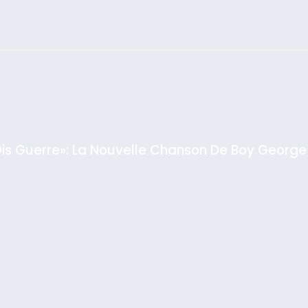
צילום: חיים צח /
לע"מ Photos By
: Haim Zach /
GPO
Dis Guerre»: La Nouvelle Chanson De Boy George
rt