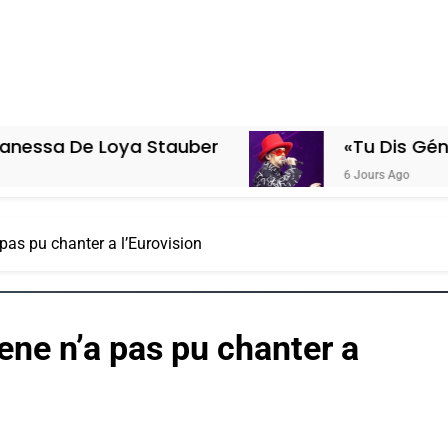
oya Stauber
«Tu Dis Génocide, Je D
6 Jours Ago
as pu chanter a l’Eurovision
ne n’a pas pu chanter a