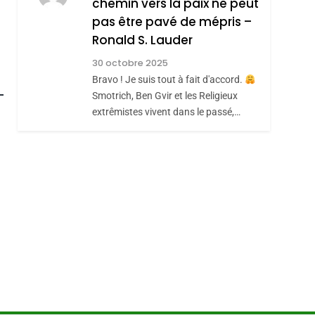
chemin vers la paix ne peut
ISRAÉL
JUDAISME
REVENDIQUE MA
pas être pavé de mépris –
7
CE QUI NOUS
JUDAÏTE Par Thérèse
Ronald S. Lauder
MANQUE – Jacques
Zrihen-Dvir
30 octobre 2025
Hadida
roduits Du
Bravo ! Je suis tout à fait d'accord.
JUDAISME
Smotrich, Ben Gvir et les Religieux
8
extrêmistes vivent dans le passé,…
Maroc : Les Amandes
De Tafraout, Le Miel
De Tadla Azilal
DAFINA
MAROC
Consacrés Produits
Du Terroir