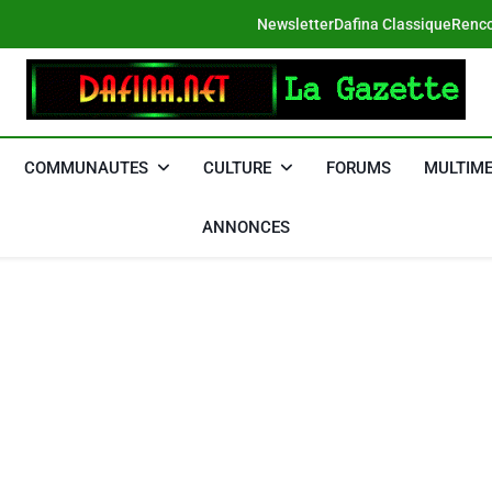
Newsletter
Dafina Classique
Renco
DAFINA
Le Net Des Juifs Du Maroc
COMMUNAUTES
CULTURE
FORUMS
MULTIME
ANNONCES