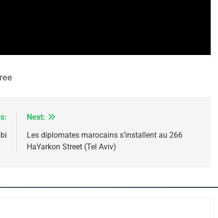
IENTE : POURQUOI JE REVENDIQUE MA JUDAÏTE Par T
ree
s:
Next:
bi
Les diplomates marocains s’installent au 266
HaYarkon Street (Tel Aviv)
 – Jacques Hadida