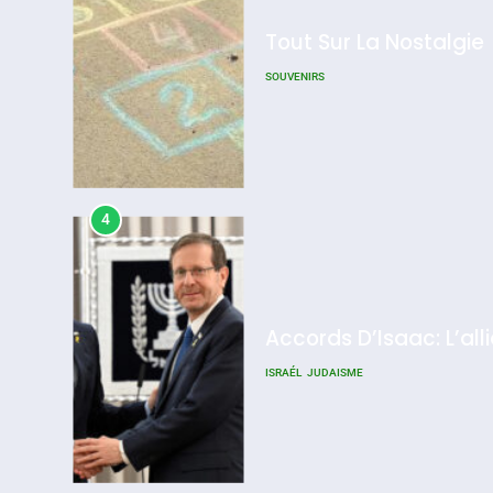
Tout Sur La Nostalgie
SOUVENIRS
4
Accords D’Isaac: L’all
ISRAÉL
JUDAISME