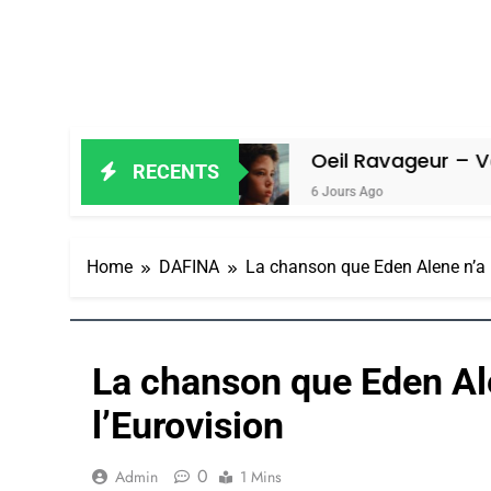
 Amiel
Oeil Ravageur – Vanessa De L
RECENTS
6 Jours Ago
Home
DAFINA
La chanson que Eden Alene n’a p
La chanson que Eden Ale
l’Eurovision
0
Admin
1 Mins