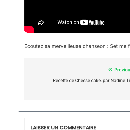
FIÈRE, DIGNE ET RÉSIL
Dvir
ISRAÉL
JUDAISME
Ecoutez sa merveilleuse chanseon : Set me f
7
Previou
Navigation
de
Recette de Cheese cake, par Nadine Ti
CE QUI NOUS MANQUE
l’article
JUDAISME
LAISSER UN COMMENTAIRE