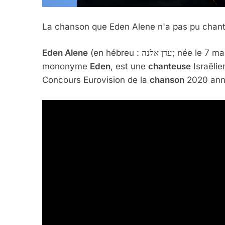
La chanson que Eden Alene n'a pas pu chante
Eden Alene
(en hébreu : עדן אלנה; née le 7 mai 2000 à Jérusalem), parfois connue sous le
5
mononyme
Eden
, est une
chanteuse
Israëlie
Concours Eurovision de la
chanson
2020 annu
2025, L’année La Plus
FRANCE
ISRAÉL
6