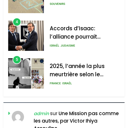
SOUVENIRS
4
Accords d’Isaac:
l’alliance pourrait
s’étendre à 13 pays
ISRAÉL
JUDAISME
d’Amérique latine
5
2025, l’année la plus
meurtrière selon le
rapport d’ADL contre
FRANCE
ISRAÉL
l’antisémitisme
6
FIÈRE, DIGNE ET RÉSILIENTE :
POURQUOI JE REVENDIQUE
sur
Une Mission pas comme
admin
MA JUDAÏTE par Thérèse
les autres, par Victor Ihiya
ISRAÉL
JUDAISME