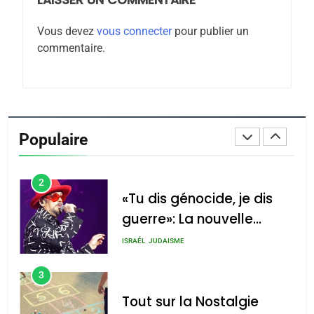
Maroc : Les amandes de
Vous devez
vous connecter
pour publier un
Tafraout, le miel de Tadla
commentaire.
Azilal consacrés produits
DAFINA
MAROC
du terroir
1
Oeil ravageur – Vanessa
De Loya Stauber
Populaire
CINEMA
ISRAÉL
2
«Tu dis génocide, je dis
guerre»: La nouvelle
chanson de Boy George
ISRAÉL
JUDAISME
3
Tout sur la Nostalgie