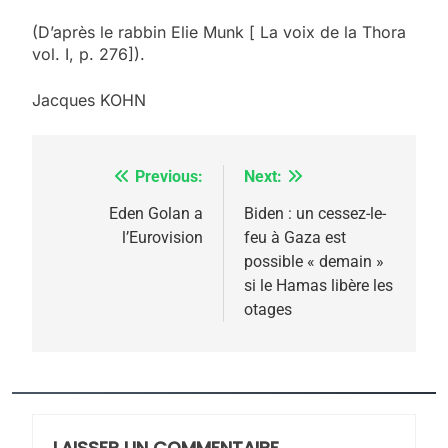
(D’après le rabbin Elie Munk [ La voix de la Thora
5
vol. I, p. 276]).
2025, l’année la plus
meurtrière selon le
Jacques KOHN
rapport d’ADL contre
FRANCE
ISRAÉL
l’antisémitisme
Previous:
Next:
Navigation
6
FIÈRE, DIGNE ET RÉSILIENTE :
de
Eden Golan a
Biden : un cessez-le-
POURQUOI JE REVENDIQUE
l’Eurovision
feu à Gaza est
l’article
MA JUDAÏTE par Thérèse
possible « demain »
ISRAÉL
JUDAISME
si le Hamas libère les
Zrihen-Dvir
otages
7
CE QUI NOUS MANQUE –
Jacques Hadida
JUDAISME
LAISSER UN COMMENTAIRE
8