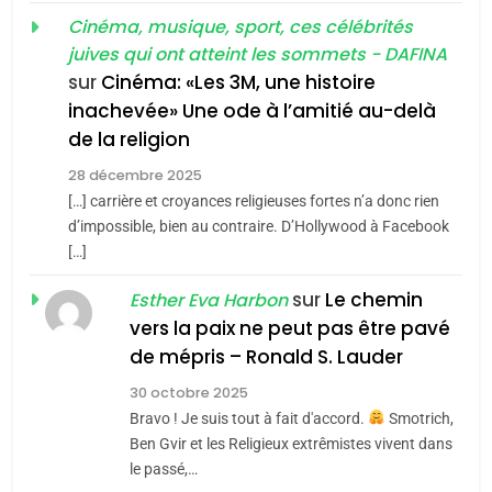
d’ADL contre
FRANCE
ISRAÉL
guerre»: La nouvelle
Cinéma, musique, sport, ces célébrités
l’antisémitisme
juives qui ont atteint les sommets - DAFINA
chanson de Boy George
6
ISRAÉL
JUDAISME
FIÈRE, DIGNE ET RÉSILIENTE :
sur
Cinéma: «Les 3M, une histoire
inachevée» Une ode à l’amitié au-delà
POURQUOI JE REVENDIQUE
3
de la religion
MA JUDAÏTE par Thérèse
Tout sur la Nostalgie
ISRAÉL
JUDAISME
Zrihen-Dvir
28 décembre 2025
SOUVENIRS
[…] carrière et croyances religieuses fortes n’a donc rien
7
CE QUI NOUS MANQUE –
d’impossible, bien au contraire. D’Hollywood à Facebook
[…]
Jacques Hadida
4
Accords d’Isaac:
sur
Le chemin
JUDAISME
Esther Eva Harbon
l’alliance pourrait
vers la paix ne peut pas être pavé
s’étendre à 13 pays
8
de mépris – Ronald S. Lauder
ISRAÉL
JUDAISME
Maroc : Les amandes de
d’Amérique latine
30 octobre 2025
Tafraout, le miel de Tadla
5
Bravo ! Je suis tout à fait d'accord.
Smotrich,
2025, l’année la plus
Azilal consacrés produits
DAFINA
MAROC
Ben Gvir et les Religieux extrêmistes vivent dans
meurtrière selon le
du terroir
le passé,…