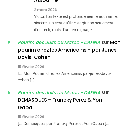
Assouline
Zrihen-Dvir
7
2 mars 2026
CE QUI NOUS MANQUE –
Victor, ton texte est profondément émouvant et
Jacques Hadida
sincère. On sent qu’il ne s’agit non seulement
d’un récit, mais d’un témoignage…
JUDAISME
sur
Mon
Pourim des Juifs du Maroc - DAFINA
8
pourim chez les Americains – par Junes
Maroc : Les amandes de
Davis-Cohen
Tafraout, le miel de Tadla
15 février 2026
Azilal consacrés produits
DAFINA
MAROC
[…] Mon Pourim chez les Americains, par-junes-davis-
du terroir
cohen […]
1
Oeil ravageur – Vanessa
sur
Pourim des Juifs du Maroc - DAFINA
De Loya Stauber
DEMASQUES – Francky Perez & Yoni
5
Gabali
CINEMA
ISRAÉL
2025, l’année la plus
15 février 2026
meurtrière selon le rapport
2
[…] Demasques, par Francky Perez et Yoni Gabali […]
«Tu dis génocide, je dis