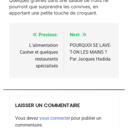
Quelques graines dans une salade de fruits ne
pourront que surprendre les convives, en
apportant une petite touche de croquant.
Previous:
Next:
Navigation
de
L’alimentation
POURQUOI SE LAVE-
Casher et quelques
T-ON LES MAINS ?
l’article
restaurants
Par Jacques Hadida
5
spécialisés
2025, l’année la plus
meurtrière selon le
rapport d’ADL contre
FRANCE
ISRAÉL
l’antisémitisme
6
FIÈRE, DIGNE ET RÉSILIENTE :
LAISSER UN COMMENTAIRE
POURQUOI JE REVENDIQUE
Vous devez
vous connecter
pour publier un
MA JUDAÏTE par Thérèse
ISRAÉL
JUDAISME
commentaire.