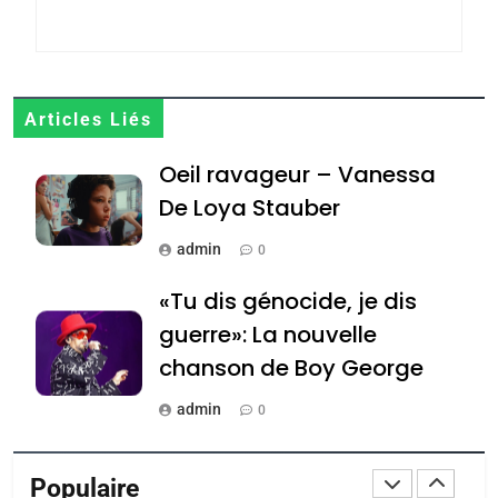
Zrihen-Dvir
7
CE QUI NOUS MANQUE –
Jacques Hadida
Articles Liés
JUDAISME
Oeil ravageur – Vanessa
8
Maroc : Les amandes de
De Loya Stauber
Tafraout, le miel de Tadla
admin
0
Azilal consacrés produits
DAFINA
MAROC
«Tu dis génocide, je dis
du terroir
1
guerre»: La nouvelle
Oeil ravageur – Vanessa
chanson de Boy George
De Loya Stauber
admin
0
CINEMA
ISRAÉL
Tout sur la Nostalgie
2
Populaire
«Tu dis génocide, je dis