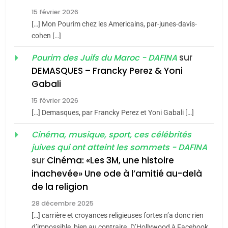
1
Oeil ravageur – Vanessa
15 février 2026
[…] Mon Pourim chez les Americains, par-junes-davis-
De Loya Stauber
cohen […]
CINEMA
ISRAÉL
sur
Pourim des Juifs du Maroc - DAFINA
DEMASQUES – Francky Perez & Yoni
2
5
«Tu dis génocide, je dis
2025, l’année la plus
Gabali
guerre»: La nouvelle
meurtrière selon le rapport
15 février 2026
chanson de Boy George
d’ADL contre
[…] Demasques, par Francky Perez et Yoni Gabali […]
ISRAÉL
JUDAISME
FRANCE
ISRAÉL
l’antisémitisme
Cinéma, musique, sport, ces célébrités
3
6
juives qui ont atteint les sommets - DAFINA
FIÈRE, DIGNE ET RÉSILIENTE :
Tout sur la Nostalgie
sur
Cinéma: «Les 3M, une histoire
POURQUOI JE REVENDIQUE
inachevée» Une ode à l’amitié au-delà
SOUVENIRS
MA JUDAÏTE par Thérèse
ISRAÉL
JUDAISME
de la religion
Zrihen-Dvir
28 décembre 2025
4
7
Accords d’Isaac:
CE QUI NOUS MANQUE –
[…] carrière et croyances religieuses fortes n’a donc rien
d’impossible, bien au contraire. D’Hollywood à Facebook