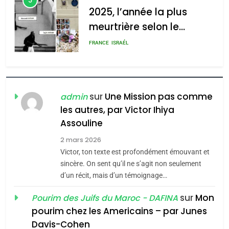
rapport d’ADL contre
FRANCE
ISRAÉL
l’antisémitisme
l’antisémitisme
admin
6
0
FIÈRE, DIGNE ET RÉSILIENTE :
POURQUOI JE REVENDIQUE
MA JUDAÏTE par Thérèse
ISRAÉL
JUDAISME
Zrihen-Dvir
sur
Une Mission pas comme
admin
7
CE QUI NOUS MANQUE –
les autres, par Victor Ihiya
Jacques Hadida
Assouline
2 mars 2026
JUDAISME
Victor, ton texte est profondément émouvant et
8
sincère. On sent qu’il ne s’agit non seulement
Maroc : Les amandes de
d’un récit, mais d’un témoignage…
Tafraout, le miel de Tadla
sur
Mon
Pourim des Juifs du Maroc - DAFINA
Azilal consacrés produits
DAFINA
MAROC
pourim chez les Americains – par Junes
du terroir
Davis-Cohen