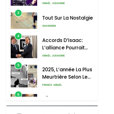
4
Accords D’Isaac:
L’alliance Pourrait
S’étendre À 13 Pays
ISRAÉL
JUDAISME
D’Amérique Latine
5
2025, L’année La Plus
Meurtrière Selon Le
Rapport D’ADL
FRANCE
ISRAÉL
Contre
6
FIÈRE, DIGNE ET
L’antisémitisme
RÉSILIENTE :
POURQUOI JE
ISRAÉL
JUDAISME
REVENDIQUE MA
7
CE QUI NOUS
JUDAÏTE Par Thérèse
MANQUE – Jacques
Zrihen-Dvir