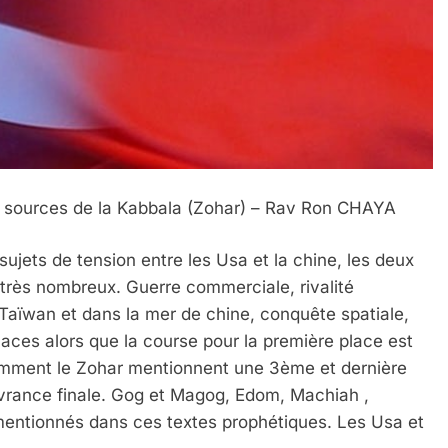
 Meurtrière Selon Le Rapport D’ADL Contre L’anti
sources de la Kabbala (Zohar) – Rav Ron CHAYA
 sujets de tension entre les Usa et la chine, les deux
très nombreux. Guerre commerciale, rivalité
 Taïwan et dans la mer de chine, conquête spatiale,
es alors que la course pour la première place est
tamment le Zohar mentionnent une 3ème et dernière
livrance finale. Gog et Magog, Edom, Machiah ,
 mentionnés dans ces textes prophétiques. Les Usa et