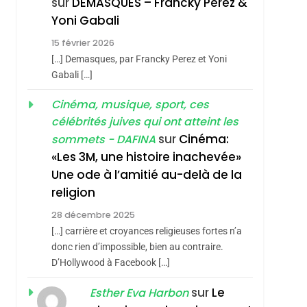
sur
DEMASQUES – Francky Perez &
hérèse Zrihen-
Yoni Gabali
4
Accords D’Isaac:
15 février 2026
L’alliance Pourrait
[…] Demasques, par Francky Perez et Yoni
S’étendre À 13 Pays
ISRAÉL
JUDAISME
Gabali […]
D’Amérique Latine
5
Cinéma, musique, sport, ces
2025, L’année La Plus
célébrités juives qui ont atteint les
Meurtrière Selon Le
sur
Cinéma:
sommets - DAFINA
Rapport D’ADL
FRANCE
ISRAÉL
«Les 3M, une histoire inachevée»
Contre
Une ode à l’amitié au-delà de la
6
FIÈRE, DIGNE ET
L’antisémitisme
religion
RÉSILIENTE :
28 décembre 2025
POURQUOI JE
ISRAÉL
JUDAISME
[…] carrière et croyances religieuses fortes n’a
REVENDIQUE MA
donc rien d’impossible, bien au contraire.
7
D’Hollywood à Facebook […]
CE QUI NOUS
JUDAÏTE Par Thérèse
MANQUE – Jacques
Zrihen-Dvir
sur
Le
Esther Eva Harbon