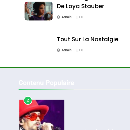
De Loya Stauber
Admin
0
2
Tout Sur La Nostalgie
Admin
0
«Tu Dis Génocide, Je 
ISRAÉL
JUDAISME
Contenu Populaire
3