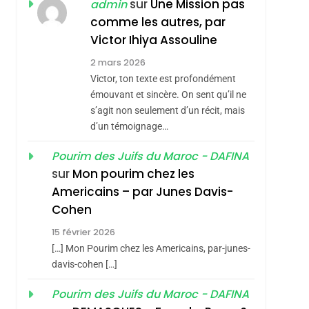
Hadida
sur
Une Mission pas
admin
JUDAISME
comme les autres, par
8
Maroc : Les Amandes
Victor Ihiya Assouline
De Tafraout, Le Miel
2 mars 2026
De Tadla Azilal
Victor, ton texte est profondément
DAFINA
MAROC
émouvant et sincère. On sent qu’il ne
Consacrés Produits
1
s’agit non seulement d’un récit, mais
Oeil Ravageur –
Du Terroir
d’un témoignage…
Vanessa De Loya
sémitisme
Pourim des Juifs du Maroc - DAFINA
Stauber
CINEMA
ISRAÉL
sur
Mon pourim chez les
2
Americains – par Junes Davis-
«Tu Dis Génocide, Je
Cohen
Dis Guerre»: La
15 février 2026
Nouvelle Chanson De
ISRAÉL
JUDAISME
[…] Mon Pourim chez les Americains, par-junes-
Boy George
davis-cohen […]
3
Tout Sur La Nostalgie
Pourim des Juifs du Maroc - DAFINA
SOUVENIRS