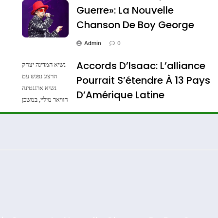
Guerre»: La Nouvelle
Chanson De Boy George
Admin
0
Accords D’Isaac: L’alliance
נשיא המדינה יצחק
הרצוג נפגש עם
Pourrait S’étendre À 13 Pays
נשיא ארגנטינה
D’Amérique Latine
Dis Guerre»: La Nouvelle Chanson De Boy George
חוויאר מיליי, במשכן
הנשיא בירושלים.
Admin
0
צילום: חיים צח /
לע"מ Photos By
: Haim Zach /
GPO