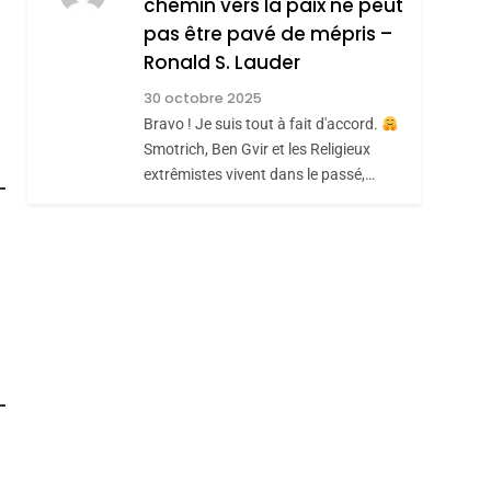
Hadida
chemin vers la paix ne peut
JUDAISME
pas être pavé de mépris –
8
Maroc : Les Amandes
Ronald S. Lauder
De Tafraout, Le Miel
30 octobre 2025
roduits Du
De Tadla Azilal
Bravo ! Je suis tout à fait d'accord.
DAFINA
MAROC
Smotrich, Ben Gvir et les Religieux
Consacrés Produits
extrêmistes vivent dans le passé,…
Du Terroir