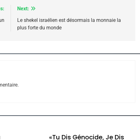
s:
Next:
un
Le shekel israélien est désormais la monnaie la
plus forte du monde
e Tafraout, Le Miel De Tadla Azilal Consacrés P
entaire.
ssa De Loya Stauber
a
«Tu Dis Génocide, Je Dis