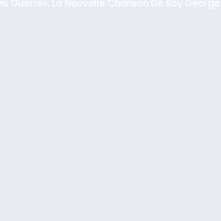
rt
iance Pourrait S’étendre À 13 Pays D’Amérique La