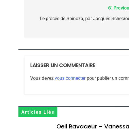
8
Previou
Navigation
de
Le procès de Spinoza, par Jacques Schecro
Maroc : Les Amandes D
l’article
Terroir
DAFINA
MAROC
LAISSER UN COMMENTAIRE
Vous devez
vous connecter
pour publier un comm
1
Oeil Ravageur – Vane
Articles Liés
CINEMA
ISRAÉL
Oeil Ravageur – Vaness