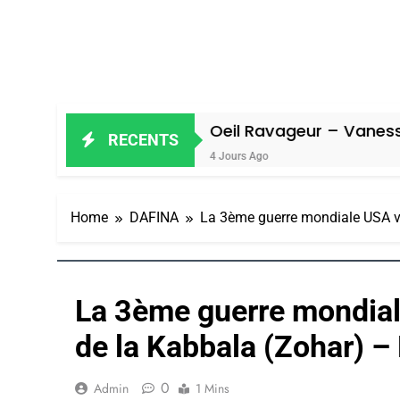
Oeil Ravageur – Vanessa De Loya Stau
RECENTS
4 Jours Ago
Home
DAFINA
La 3ème guerre mondiale USA v
La 3ème guerre mondia
de la Kabbala (Zohar) 
0
Admin
1 Mins