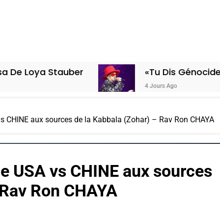
ber
«Tu Dis Génocide, Je Dis Guerre
4 Jours Ago
s CHINE aux sources de la Kabbala (Zohar) – Rav Ron CHAYA
le USA vs CHINE aux sources
– Rav Ron CHAYA