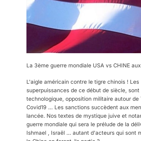
5
2025, L’année La Plus
La 3ème guerre mondiale USA vs CHINE aux 
FRANCE
ISRAÉL
L'aigle américain contre le tigre chinois ! Les
superpuissances de ce début de siècle, sont 
technologique, opposition militaire autour de
Covid19 … Les sanctions succèdent aux menac
lancée. Nos textes de mystique juive et no
6
guerre mondiale qui sera le prélude de la dé
Ishmael , Israël … autant d'acteurs qui sont