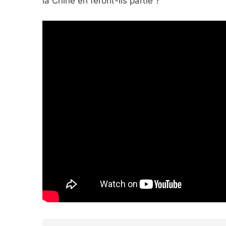
la Chine en feront-ils partie ?
FIÈRE, DIGNE ET RÉSIL
Dvir
ISRAÉL
JUDAISME
7
CE QUI NOUS MANQUE
JUDAISME