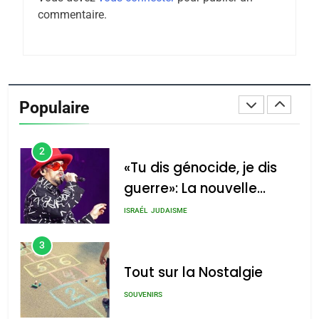
Tafraout, le miel de Tadla
commentaire.
Azilal consacrés produits
DAFINA
MAROC
du terroir
1
Oeil ravageur – Vanessa
De Loya Stauber
Populaire
CINEMA
ISRAÉL
2
«Tu dis génocide, je dis
guerre»: La nouvelle
chanson de Boy George
ISRAÉL
JUDAISME
3
Tout sur la Nostalgie
SOUVENIRS