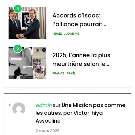
4
Accords d’Isaac:
l’alliance pourrait
s’étendre à 13 pays
ISRAÉL
JUDAISME
d’Amérique latine
5
2025, l’année la plus
meurtrière selon le
rapport d’ADL contre
FRANCE
ISRAÉL
l’antisémitisme
6
FIÈRE, DIGNE ET RÉSILIENTE :
POURQUOI JE REVENDIQUE
sur
Une Mission pas comme
admin
MA JUDAÏTE par Thérèse
les autres, par Victor Ihiya
ISRAÉL
JUDAISME
Assouline
Zrihen-Dvir
7
2 mars 2026
CE QUI NOUS MANQUE –