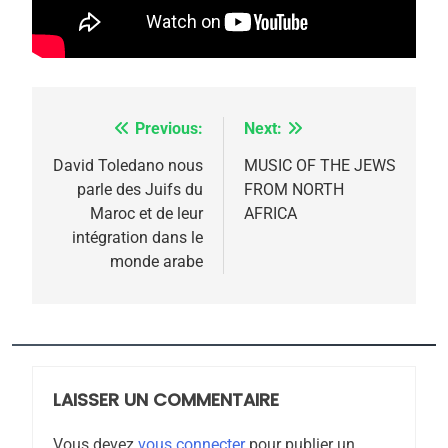
5
2025, l’année la plus
meurtrière selon le
rapport d’ADL contre
FRANCE
ISRAÉL
l’antisémitisme
Previous:
Next:
Navigation
6
FIÈRE, DIGNE ET RÉSILIENTE :
de
David Toledano nous
MUSIC OF THE JEWS
POURQUOI JE REVENDIQUE
parle des Juifs du
FROM NORTH
l’article
MA JUDAÏTE par Thérèse
Maroc et de leur
AFRICA
ISRAÉL
JUDAISME
intégration dans le
Zrihen-Dvir
monde arabe
7
CE QUI NOUS MANQUE –
Jacques Hadida
JUDAISME
LAISSER UN COMMENTAIRE
8
Maroc : Les amandes de
Vous devez
vous connecter
pour publier un