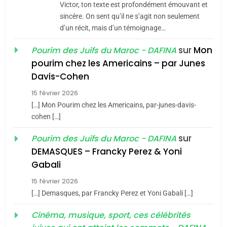
Victor, ton texte est profondément émouvant et
Jacques Hadida
sincère. On sent qu’il ne s’agit non seulement
d’un récit, mais d’un témoignage…
JUDAISME
sur
Mon
Pourim des Juifs du Maroc - DAFINA
8
pourim chez les Americains – par Junes
Maroc : Les amandes de
Davis-Cohen
Tafraout, le miel de Tadla
15 février 2026
Azilal consacrés produits
DAFINA
MAROC
[…] Mon Pourim chez les Americains, par-junes-davis-
du terroir
cohen […]
1
Oeil ravageur – Vanessa
sur
Pourim des Juifs du Maroc - DAFINA
De Loya Stauber
DEMASQUES – Francky Perez & Yoni
5
Gabali
CINEMA
ISRAÉL
2025, l’année la plus
15 février 2026
meurtrière selon le rapport
2
[…] Demasques, par Francky Perez et Yoni Gabali […]
«Tu dis génocide, je dis
d’ADL contre
FRANCE
ISRAÉL
guerre»: La nouvelle
Cinéma, musique, sport, ces célébrités
l’antisémitisme