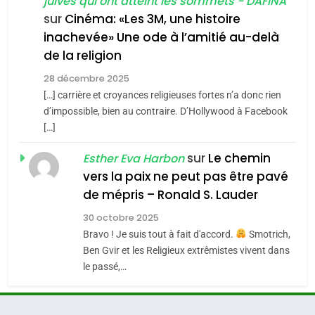
juives qui ont atteint les sommets - DAFINA
chanson de Boy George
6
ISRAÉL
JUDAISME
FIÈRE, DIGNE ET RÉSILIENTE :
sur
Cinéma: «Les 3M, une histoire
inachevée» Une ode à l’amitié au-delà
POURQUOI JE REVENDIQUE
3
de la religion
MA JUDAÏTE par Thérèse
Tout sur la Nostalgie
ISRAÉL
JUDAISME
Zrihen-Dvir
28 décembre 2025
SOUVENIRS
[…] carrière et croyances religieuses fortes n’a donc rien
7
CE QUI NOUS MANQUE –
d’impossible, bien au contraire. D’Hollywood à Facebook
[…]
Jacques Hadida
4
Accords d’Isaac:
sur
Le chemin
JUDAISME
Esther Eva Harbon
l’alliance pourrait
vers la paix ne peut pas être pavé
s’étendre à 13 pays
8
de mépris – Ronald S. Lauder
ISRAÉL
JUDAISME
Maroc : Les amandes de
d’Amérique latine
30 octobre 2025
Tafraout, le miel de Tadla
5
Bravo ! Je suis tout à fait d'accord.
Smotrich,
2025, l’année la plus
Azilal consacrés produits
DAFINA
MAROC
Ben Gvir et les Religieux extrêmistes vivent dans
meurtrière selon le
du terroir
le passé,…
rapport d’ADL contre
1
FRANCE
ISRAÉL
Oeil ravageur – Vanessa De
l’antisémitisme