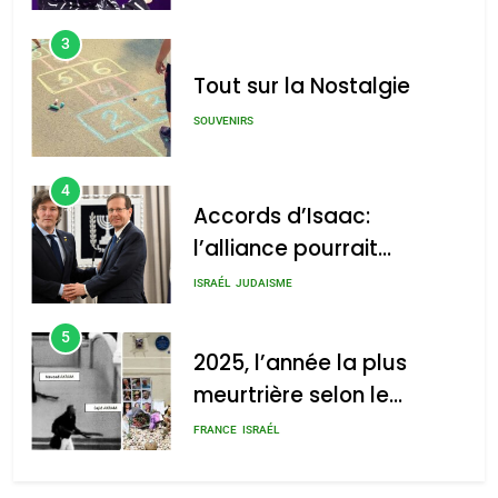
Tout sur la Nostalgie
SOUVENIRS
4
Accords d’Isaac:
l’alliance pourrait
s’étendre à 13 pays
ISRAÉL
JUDAISME
d’Amérique latine
5
2025, l’année la plus
meurtrière selon le
rapport d’ADL contre
FRANCE
ISRAÉL
l’antisémitisme
6
FIÈRE, DIGNE ET RÉSILIENTE :
POURQUOI JE REVENDIQUE
MA JUDAÏTE par Thérèse
ISRAÉL
JUDAISME