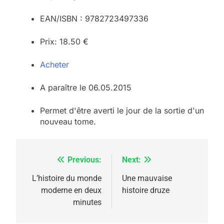
EAN/ISBN : 9782723497336
5
Prix: 18.50 €
2025, l’année la plus
meurtrière selon le
Acheter
rapport d’ADL contre
FRANCE
ISRAÉL
l’antisémitisme
A paraître le 06.05.2015
6
FIÈRE, DIGNE ET RÉSILIENTE :
Permet d'être averti le jour de la sortie d'un
nouveau tome.
POURQUOI JE REVENDIQUE
MA JUDAÏTE par Thérèse
ISRAÉL
JUDAISME
Zrihen-Dvir
Previous:
Next:
Navigation
7
CE QUI NOUS MANQUE –
de
L’histoire du monde
Une mauvaise
Jacques Hadida
moderne en deux
histoire druze
l’article
minutes
JUDAISME