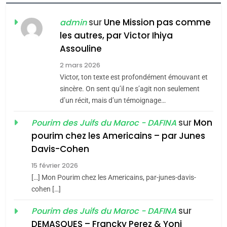
Zrihen-Dvir
sur
Une Mission pas comme
admin
7
CE QUI NOUS MANQUE –
les autres, par Victor Ihiya
Jacques Hadida
Assouline
2 mars 2026
JUDAISME
Victor, ton texte est profondément émouvant et
8
sincère. On sent qu’il ne s’agit non seulement
Maroc : Les amandes de
d’un récit, mais d’un témoignage…
Tafraout, le miel de Tadla
sur
Mon
Pourim des Juifs du Maroc - DAFINA
Azilal consacrés produits
DAFINA
MAROC
pourim chez les Americains – par Junes
du terroir
Davis-Cohen
1
Oeil ravageur – Vanessa
15 février 2026
[…] Mon Pourim chez les Americains, par-junes-davis-
De Loya Stauber
cohen […]
CINEMA
ISRAÉL
sur
Pourim des Juifs du Maroc - DAFINA
5
DEMASQUES – Francky Perez & Yoni
2