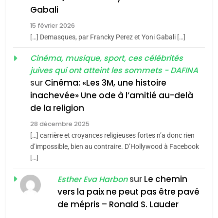
2025, l’année la plus
«Tu dis génocide, je dis
Gabali
meurtrière selon le rapport
guerre»: La nouvelle
15 février 2026
d’ADL contre
chanson de Boy George
FRANCE
ISRAÉL
[…] Demasques, par Francky Perez et Yoni Gabali […]
ISRAÉL
JUDAISME
l’antisémitisme
Cinéma, musique, sport, ces célébrités
6
3
FIÈRE, DIGNE ET RÉSILIENTE :
juives qui ont atteint les sommets - DAFINA
Tout sur la Nostalgie
POURQUOI JE REVENDIQUE
sur
Cinéma: «Les 3M, une histoire
inachevée» Une ode à l’amitié au-delà
SOUVENIRS
MA JUDAÏTE par Thérèse
ISRAÉL
JUDAISME
de la religion
Zrihen-Dvir
7
28 décembre 2025
4
CE QUI NOUS MANQUE –
Accords d’Isaac:
[…] carrière et croyances religieuses fortes n’a donc rien
Jacques Hadida
d’impossible, bien au contraire. D’Hollywood à Facebook
l’alliance pourrait
[…]
s’étendre à 13 pays
JUDAISME
ISRAÉL
JUDAISME
d’Amérique latine
sur
Le chemin
Esther Eva Harbon
8
5
vers la paix ne peut pas être pavé
Maroc : Les amandes de
2025, l’année la plus
de mépris – Ronald S. Lauder
Tafraout, le miel de Tadla
meurtrière selon le