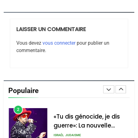
8
Maroc : Les amandes de
Tafraout, le miel de Tadla
LAISSER UN COMMENTAIRE
Azilal consacrés produits
DAFINA
MAROC
du terroir
Vous devez
vous connecter
pour publier un
1
commentaire.
Oeil ravageur – Vanessa
De Loya Stauber
CINEMA
ISRAÉL
2
Populaire
«Tu dis génocide, je dis
guerre»: La nouvelle
chanson de Boy George
ISRAÉL
JUDAISME
3