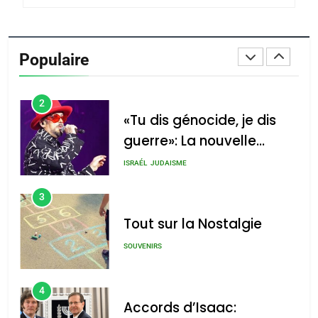
1
Oeil ravageur – Vanessa
De Loya Stauber
Populaire
CINEMA
ISRAÉL
2
«Tu dis génocide, je dis
guerre»: La nouvelle
chanson de Boy George
ISRAÉL
JUDAISME
3
Tout sur la Nostalgie
SOUVENIRS
4
Accords d’Isaac: