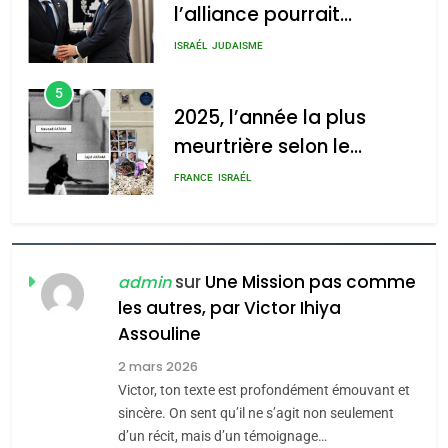
l’alliance pourrait
s’étendre à 13 pays
ISRAÉL
JUDAISME
d’Amérique latine
5
2025, l’année la plus
meurtrière selon le
rapport d’ADL contre
FRANCE
ISRAÉL
l’antisémitisme
6
FIÈRE, DIGNE ET RÉSILIENTE :
POURQUOI JE REVENDIQUE
sur
Une Mission pas comme
admin
MA JUDAÏTE par Thérèse
les autres, par Victor Ihiya
ISRAÉL
JUDAISME
Assouline
Zrihen-Dvir
7
2 mars 2026
CE QUI NOUS MANQUE –
Victor, ton texte est profondément émouvant et
Jacques Hadida
sincère. On sent qu’il ne s’agit non seulement
d’un récit, mais d’un témoignage…
JUDAISME