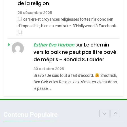
de la religion
MA JUDAÏTE par Thérèse
Tout sur la Nostalgie
ISRAÉL
JUDAISME
Zrihen-Dvir
28 décembre 2025
SOUVENIRS
[…] carrière et croyances religieuses fortes n’a donc rien
7
CE QUI NOUS MANQUE –
d’impossible, bien au contraire. D’Hollywood à Facebook
[…]
Jacques Hadida
4
Accords d’Isaac:
sur
Le chemin
JUDAISME
Esther Eva Harbon
l’alliance pourrait
vers la paix ne peut pas être pavé
s’étendre à 13 pays
8
de mépris – Ronald S. Lauder
ISRAÉL
JUDAISME
Maroc : Les amandes de
d’Amérique latine
30 octobre 2025
Tafraout, le miel de Tadla
5
Bravo ! Je suis tout à fait d'accord.
Smotrich,
2025, l’année la plus
Azilal consacrés produits
DAFINA
MAROC
Ben Gvir et les Religieux extrêmistes vivent dans
meurtrière selon le
du terroir
le passé,…
rapport d’ADL contre
1
FRANCE
ISRAÉL
Oeil ravageur – Vanessa De
l’antisémitisme
Loya Stauber
6
Contenu Populaire
FIÈRE, DIGNE ET RÉSILIENTE :
CINEMA
ISRAÉL
POURQUOI JE REVENDIQUE