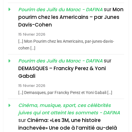
sur
Mon
Pourim des Juifs du Maroc - DAFINA
8
pourim chez les Americains – par Junes
Maroc : Les amandes de
Davis-Cohen
Tafraout, le miel de Tadla
15 février 2026
Azilal consacrés produits
DAFINA
MAROC
[…] Mon Pourim chez les Americains, par-junes-davis-
du terroir
cohen […]
1
Oeil ravageur – Vanessa
sur
Pourim des Juifs du Maroc - DAFINA
De Loya Stauber
DEMASQUES – Francky Perez & Yoni
5
Gabali
CINEMA
ISRAÉL
2025, l’année la plus
15 février 2026
meurtrière selon le rapport
2
[…] Demasques, par Francky Perez et Yoni Gabali […]
«Tu dis génocide, je dis
d’ADL contre
FRANCE
ISRAÉL
guerre»: La nouvelle
Cinéma, musique, sport, ces célébrités
l’antisémitisme
juives qui ont atteint les sommets - DAFINA
chanson de Boy George
6
ISRAÉL
JUDAISME
FIÈRE, DIGNE ET RÉSILIENTE :
sur
Cinéma: «Les 3M, une histoire
inachevée» Une ode à l’amitié au-delà
POURQUOI JE REVENDIQUE
3