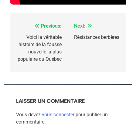
rapport d’ADL contre
FRANCE
ISRAÉL
l’antisémitisme
6
FIÈRE, DIGNE ET RÉSILIENTE :
Previous:
Next:
Navigation
POURQUOI JE REVENDIQUE
de
Voici la véritable
Résistances berbères
MA JUDAÏTE par Thérèse
histoire de la fausse
ISRAÉL
JUDAISME
l’article
nouvelle la plus
Zrihen-Dvir
populaire du Québec
7
CE QUI NOUS MANQUE –
Jacques Hadida
JUDAISME
LAISSER UN COMMENTAIRE
8
Maroc : Les amandes de
Vous devez
vous connecter
pour publier un
Tafraout, le miel de Tadla
commentaire.
Azilal consacrés produits
DAFINA
MAROC
du terroir