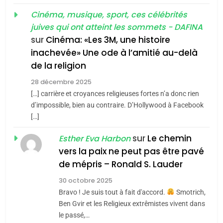
MA JUDAÏTE par Thérèse
Tout sur la Nostalgie
ISRAÉL
JUDAISME
Cinéma, musique, sport, ces célébrités
Zrihen-Dvir
SOUVENIRS
juives qui ont atteint les sommets - DAFINA
7
CE QUI NOUS MANQUE –
sur
Cinéma: «Les 3M, une histoire
inachevée» Une ode à l’amitié au-delà
Jacques Hadida
4
Accords d’Isaac:
de la religion
JUDAISME
l’alliance pourrait
28 décembre 2025
s’étendre à 13 pays
[…] carrière et croyances religieuses fortes n’a donc rien
8
ISRAÉL
JUDAISME
Maroc : Les amandes de
d’impossible, bien au contraire. D’Hollywood à Facebook
d’Amérique latine
[…]
Tafraout, le miel de Tadla
5
2025, l’année la plus
Azilal consacrés produits
sur
Le chemin
DAFINA
MAROC
Esther Eva Harbon
meurtrière selon le
du terroir
vers la paix ne peut pas être pavé
rapport d’ADL contre
1
de mépris – Ronald S. Lauder
FRANCE
ISRAÉL
Oeil ravageur – Vanessa De
l’antisémitisme
30 octobre 2025
Loya Stauber
6
Bravo ! Je suis tout à fait d'accord.
Smotrich,
FIÈRE, DIGNE ET RÉSILIENTE :
CINEMA
ISRAÉL
Ben Gvir et les Religieux extrêmistes vivent dans
POURQUOI JE REVENDIQUE
le passé,…