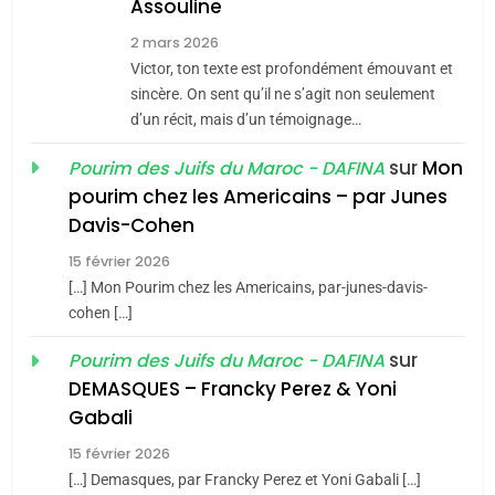
Assouline
8
2 mars 2026
Maroc : Les amandes de
Victor, ton texte est profondément émouvant et
Tafraout, le miel de Tadla
sincère. On sent qu’il ne s’agit non seulement
Azilal consacrés produits
d’un récit, mais d’un témoignage…
DAFINA
MAROC
du terroir
sur
Mon
Pourim des Juifs du Maroc - DAFINA
1
pourim chez les Americains – par Junes
Oeil ravageur – Vanessa
Davis-Cohen
De Loya Stauber
15 février 2026
5
CINEMA
ISRAÉL
2025, l’année la plus
[…] Mon Pourim chez les Americains, par-junes-davis-
cohen […]
meurtrière selon le rapport
2
«Tu dis génocide, je dis
d’ADL contre
sur
Pourim des Juifs du Maroc - DAFINA
FRANCE
ISRAÉL
guerre»: La nouvelle
l’antisémitisme
DEMASQUES – Francky Perez & Yoni
chanson de Boy George
6
Gabali
ISRAÉL
JUDAISME
FIÈRE, DIGNE ET RÉSILIENTE :
15 février 2026
POURQUOI JE REVENDIQUE
3
[…] Demasques, par Francky Perez et Yoni Gabali […]