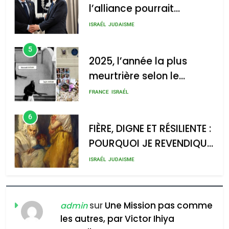
l’alliance pourrait
GPO
s’étendre à 13 pays
ISRAÉL
JUDAISME
d’Amérique latine
5
2025, l’année la plus
meurtrière selon le
2025, l’année la plus
rapport d’ADL contre
meurtrière selon le rapport
FRANCE
ISRAÉL
l’antisémitisme
d’ADL contre
6
l’antisémitisme
FIÈRE, DIGNE ET RÉSILIENTE :
POURQUOI JE REVENDIQUE
admin
0
MA JUDAÏTE par Thérèse
ISRAÉL
JUDAISME
Zrihen-Dvir
7
CE QUI NOUS MANQUE –
Jacques Hadida
sur
Une Mission pas comme
admin
les autres, par Victor Ihiya
JUDAISME