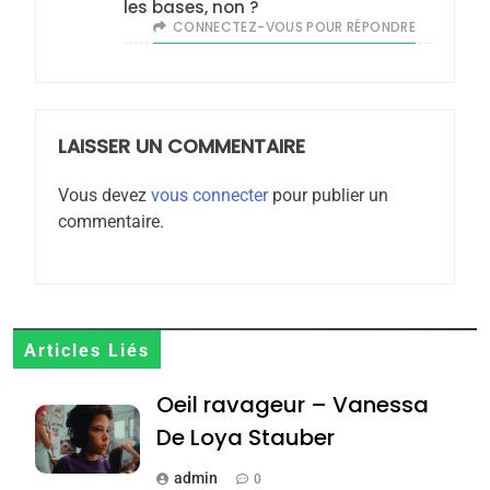
rapport d’ADL contre
les bases, non ?
FRANCE
ISRAÉL
CONNECTEZ-VOUS POUR RÉPONDRE
l’antisémitisme
6
FIÈRE, DIGNE ET RÉSILIENTE :
POURQUOI JE REVENDIQUE
MA JUDAÏTE par Thérèse
LAISSER UN COMMENTAIRE
ISRAÉL
JUDAISME
Zrihen-Dvir
Vous devez
vous connecter
pour publier un
7
commentaire.
CE QUI NOUS MANQUE –
Jacques Hadida
JUDAISME
8
Articles Liés
Maroc : Les amandes de
Oeil ravageur – Vanessa
Tafraout, le miel de Tadla
Azilal consacrés produits
De Loya Stauber
DAFINA
MAROC
du terroir
admin
0