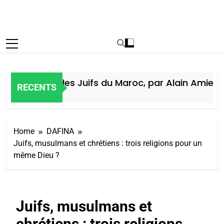
Histoire des Juifs du Maroc, par Alain Amiel
RECENTS
5 Jours Ago
Home
DAFINA
Juifs, musulmans et chrétiens : trois religions pour un
même Dieu ?
Juifs, musulmans et
chrétiens : trois religions