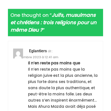
One thought on “
Juifs, musulmans
et chrétiens : trois religions pour un
même Dieu ?
”
Eglantiers
dit :
1 décembre 2023 à 12:41 am
Il n’en reste pas moins que
Il n’en reste pas moins que la
religion juive est la plus ancienne, la
plus forte dans ses traditions, et
sans doute la plus authentique, et
5
peut-être la moins folle. Les deux
2025, l’année la plus
autres s’en inspirent énormêment…
meurtrière selon le
Mais Ahura Mazda avait déja posé