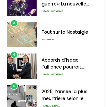
guerre»: La nouvelle
chanson de Boy George
ISRAÉL
JUDAISME
3
Tout sur la Nostalgie
SOUVENIRS
4
Accords d’Isaac:
l’alliance pourrait
s’étendre à 13 pays
ISRAÉL
JUDAISME
d’Amérique latine
5
2025, l’année la plus
meurtrière selon le
rapport d’ADL contre
FRANCE
ISRAÉL