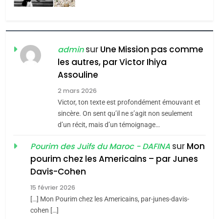
l’antisémitisme
6
FIÈRE, DIGNE ET RÉSILIENTE :
POURQUOI JE REVENDIQUE
sur
Une Mission pas comme
admin
MA JUDAÏTE par Thérèse
les autres, par Victor Ihiya
ISRAÉL
JUDAISME
Assouline
Zrihen-Dvir
7
2 mars 2026
CE QUI NOUS MANQUE –
Victor, ton texte est profondément émouvant et
Jacques Hadida
sincère. On sent qu’il ne s’agit non seulement
d’un récit, mais d’un témoignage…
JUDAISME
sur
Mon
Pourim des Juifs du Maroc - DAFINA
8
pourim chez les Americains – par Junes
Maroc : Les amandes de
Davis-Cohen
Tafraout, le miel de Tadla
15 février 2026
Azilal consacrés produits
DAFINA
MAROC
[…] Mon Pourim chez les Americains, par-junes-davis-
du terroir
cohen […]
1