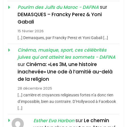
Oeil ravageur – Vanessa
sur
Pourim des Juifs du Maroc - DAFINA
De Loya Stauber
DEMASQUES – Francky Perez & Yoni
5
Gabali
CINEMA
ISRAÉL
2025, l’année la plus
15 février 2026
meurtrière selon le rapport
2
[…] Demasques, par Francky Perez et Yoni Gabali […]
«Tu dis génocide, je dis
d’ADL contre
FRANCE
ISRAÉL
guerre»: La nouvelle
Cinéma, musique, sport, ces célébrités
l’antisémitisme
juives qui ont atteint les sommets - DAFINA
chanson de Boy George
6
ISRAÉL
JUDAISME
FIÈRE, DIGNE ET RÉSILIENTE :
sur
Cinéma: «Les 3M, une histoire
inachevée» Une ode à l’amitié au-delà
POURQUOI JE REVENDIQUE
3
de la religion
MA JUDAÏTE par Thérèse
Tout sur la Nostalgie
ISRAÉL
JUDAISME
Zrihen-Dvir
28 décembre 2025
SOUVENIRS
[…] carrière et croyances religieuses fortes n’a donc rien
7
CE QUI NOUS MANQUE –
d’impossible, bien au contraire. D’Hollywood à Facebook
[…]
Jacques Hadida
4
Accords d’Isaac:
sur
Le chemin
JUDAISME
Esther Eva Harbon
l’alliance pourrait