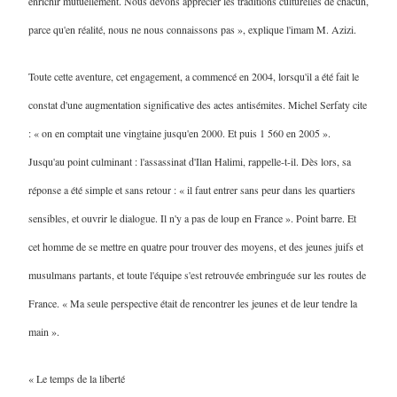
enrichir mutuellement. Nous devons apprécier les traditions culturelles de chacun,
parce qu'en réalité, nous ne nous connaissons pas », explique l'imam M. Azizi.
Toute cette aventure, cet engagement, a commencé en 2004, lorsqu'il a été fait le
constat d'une augmentation significative des actes antisémites. Michel Serfaty cite
: « on en comptait une vingtaine jusqu'en 2000. Et puis 1 560 en 2005 ».
Jusqu'au point culminant : l'assassinat d'Ilan Halimi, rappelle-t-il. Dès lors, sa
réponse a été simple et sans retour : « il faut entrer sans peur dans les quartiers
sensibles, et ouvrir le dialogue. Il n'y a pas de loup en France ». Point barre. Et
cet homme de se mettre en quatre pour trouver des moyens, et des jeunes juifs et
musulmans partants, et toute l'équipe s'est retrouvée embringuée sur les routes de
France. « Ma seule perspective était de rencontrer les jeunes et de leur tendre la
main ».
« Le temps de la liberté