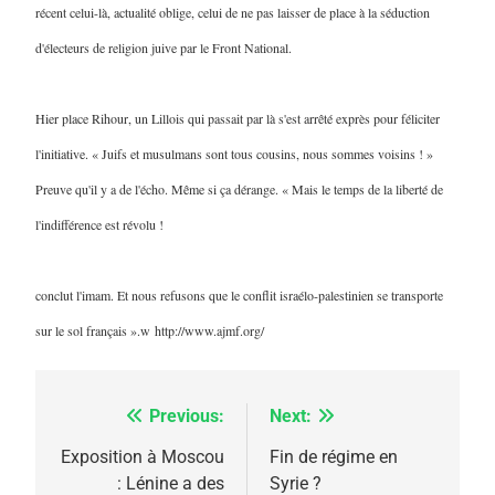
récent celui-là, actualité oblige, celui de ne pas laisser de place à la séduction
d'électeurs de religion juive par le Front National.
Hier place Rihour, un Lillois qui passait par là s'est arrêté exprès pour féliciter
l'initiative. « Juifs et musulmans sont tous cousins, nous sommes voisins ! »
Preuve qu'il y a de l'écho. Même si ça dérange. « Mais le temps de la liberté de
5
l'indifférence est révolu !
2025, l’année la plus
meurtrière selon le
conclut l'imam. Et nous refusons que le conflit israélo-palestinien se transporte
rapport d’ADL contre
FRANCE
ISRAÉL
sur le sol français ».w
http://www.ajmf.org/
l’antisémitisme
6
FIÈRE, DIGNE ET RÉSILIENTE :
Previous:
Next:
Navigation
POURQUOI JE REVENDIQUE
MA JUDAÏTE par Thérèse
de
Exposition à Moscou
Fin de régime en
ISRAÉL
JUDAISME
: Lénine a des
Syrie ?
Zrihen-Dvir