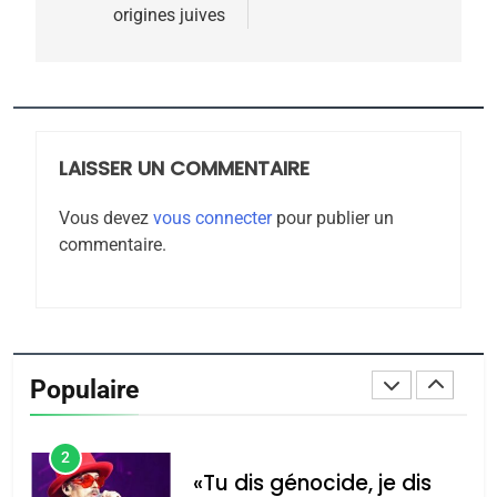
l’article
origines juives
7
CE QUI NOUS MANQUE –
Jacques Hadida
JUDAISME
LAISSER UN COMMENTAIRE
8
Maroc : Les amandes de
Vous devez
vous connecter
pour publier un
Tafraout, le miel de Tadla
commentaire.
Azilal consacrés produits
DAFINA
MAROC
du terroir
1
Oeil ravageur – Vanessa
De Loya Stauber
Populaire
CINEMA
ISRAÉL
2
«Tu dis génocide, je dis