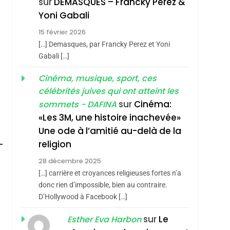
sur
DEMASQUES – Francky Perez &
D’Amérique Latine
5
Yoni Gabali
2025, L’année La Plus
15 février 2026
Meurtrière Selon Le
[…] Demasques, par Francky Perez et Yoni
Rapport D’ADL
FRANCE
ISRAÉL
Gabali […]
Contre
6
Cinéma, musique, sport, ces
FIÈRE, DIGNE ET
L’antisémitisme
célébrités juives qui ont atteint les
RÉSILIENTE :
sur
Cinéma:
sommets - DAFINA
POURQUOI JE
ISRAÉL
JUDAISME
«Les 3M, une histoire inachevée»
REVENDIQUE MA
Une ode à l’amitié au-delà de la
7
CE QUI NOUS
JUDAÏTE Par Thérèse
religion
MANQUE – Jacques
Zrihen-Dvir
28 décembre 2025
Hadida
JUDAISME
[…] carrière et croyances religieuses fortes n’a
donc rien d’impossible, bien au contraire.
8
Maroc : Les Amandes
D’Hollywood à Facebook […]
De Tafraout, Le Miel
sur
Le
Esther Eva Harbon
De Tadla Azilal