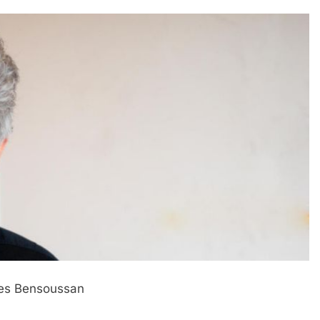
 Meurtrière Selon Le Rapport D’ADL Contre L’anti
IENTE : POURQUOI JE REVENDIQUE MA JUDAÏTE Par T
ges Bensoussan