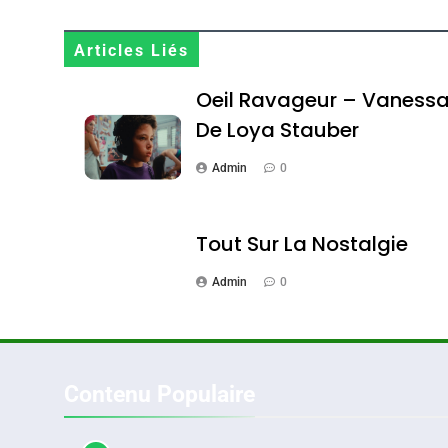
«Tu Dis Génocide, Je 
Articles Liés
ISRAÉL
JUDAISME
Oeil Ravageur – Vaness
De Loya Stauber
Admin
0
3
Tout Sur La Nostalgie
Admin
0
Tout Sur La Nostalgie
SOUVENIRS
Contenu Populaire