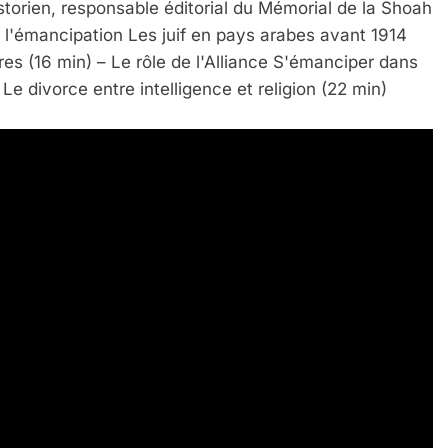
rien, responsable éditorial du Mémorial de la Shoah
émancipation Les juif en pays arabes avant 1914
res (16 min) – Le rôle de l'Alliance S'émanciper dans
 Le divorce entre intelligence et religion (22 min)
 – Jacques Hadida
e Tafraout, Le Miel De Tadla Azilal Consacrés P