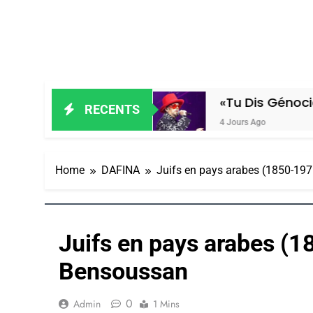
a Stauber
«Tu Dis Génocide, Je Dis 
RECENTS
4 Jours Ago
Home
DAFINA
Juifs en pays arabes (1850-19
Juifs en pays arabes (
5
Bensoussan
0
Admin
1 Mins