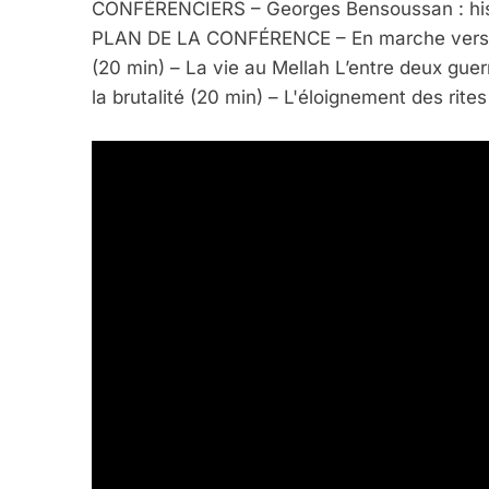
CONFÉRENCIERS – Georges Bensoussan : histo
7
PLAN DE LA CONFÉRENCE – En marche vers l'
(20 min) – La vie au Mellah L’entre deux guer
la brutalité (20 min) – L'éloignement des rites
CE QUI NOUS MANQUE
JUDAISME
8
Maroc : Les Amandes D
Terroir
DAFINA
MAROC