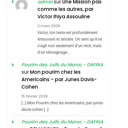
DAFINA
MAROC
sur
Une Mission pas
admin
Consacrés Produits
comme les autres, par
1
Oeil Ravageur –
Du Terroir
Victor Ihiya Assouline
Vanessa De Loya
2 mars 2026
Stauber
Victor, ton texte est profondément
CINEMA
ISRAÉL
émouvant et sincère. On sent qu’il ne
2
s’agit non seulement d’un récit, mais
«Tu Dis Génocide, Je
d’un témoignage…
Dis Guerre»: La
Nouvelle Chanson De
Pourim des Juifs du Maroc - DAFINA
ISRAÉL
JUDAISME
sur
Mon pourim chez les
Boy George
3
Americains – par Junes Davis-
Tout Sur La Nostalgie
Cohen
SOUVENIRS
15 février 2026
4
[…] Mon Pourim chez les Americains, par-junes-
roduits Du
Accords D’Isaac:
davis-cohen […]
L’alliance Pourrait
Pourim des Juifs du Maroc - DAFINA
S’étendre À 13 Pays
ISRAÉL
JUDAISME