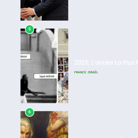
6
FIÈRE, DIGNE ET RÉSIL
Dvir
ISRAÉL
JUDAISME
7