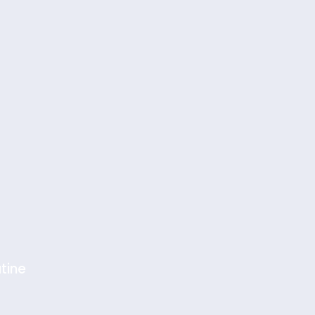
tine
sémitisme