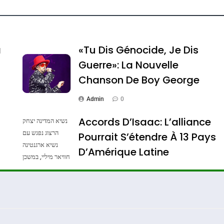
Dis Guerre»: La Nouvelle Chanson De Boy George
a
«Tu Dis Génocide, Je Dis
Guerre»: La Nouvelle
Chanson De Boy George
Admin
0
Accords D’Isaac: L’alliance
נשיא המדינה יצחק
הרצוג נפגש עם
Pourrait S’étendre À 13 Pays
נשיא ארגנטינה
D’Amérique Latine
חוויאר מיליי, במשכן
הנשיא בירושלים.
Admin
0
צילום: חיים צח /
לע"מ Photos By
: Haim Zach /
GPO