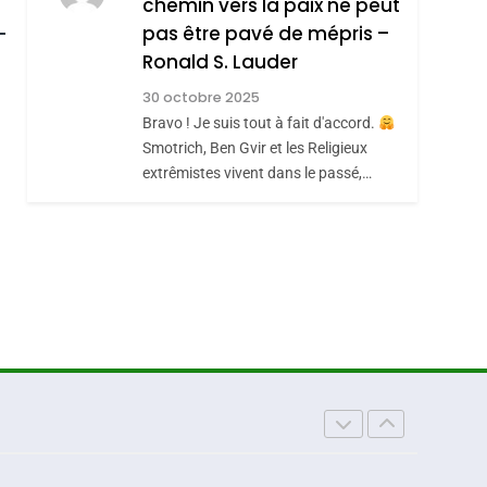
chemin vers la paix ne peut
DAFINA
MAROC
Consacrés Produits
pas être pavé de mépris –
Du Terroir
Ronald S. Lauder
30 octobre 2025
Bravo ! Je suis tout à fait d'accord.
Smotrich, Ben Gvir et les Religieux
extrêmistes vivent dans le passé,…