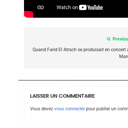
1
Previou
Navigation
de
Quand Farid El Atrach se produisait en concert 
Mar
Oeil Ravageur – Vane
l’article
CINEMA
ISRAÉL
LAISSER UN COMMENTAIRE
2
Vous devez
vous connecter
pour publier un comm