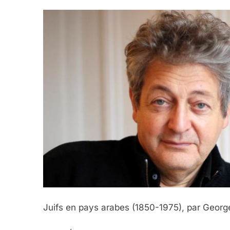
2025, L’année La Plus
FRANCE
ISRAÉL
6
FIÈRE, DIGNE ET RÉSIL
Dvir
ISRAÉL
JUDAISME
Juifs en pays arabes (1850-1975), par Geor