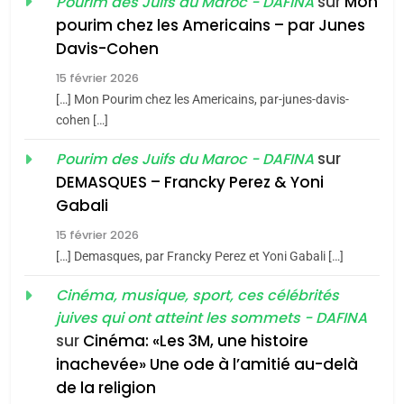
sur
Mon
Pourim des Juifs du Maroc - DAFINA
8
pourim chez les Americains – par Junes
Maroc : Les amandes de
Davis-Cohen
Tafraout, le miel de Tadla
15 février 2026
Azilal consacrés produits
DAFINA
MAROC
[…] Mon Pourim chez les Americains, par-junes-davis-
du terroir
cohen […]
1
Oeil ravageur – Vanessa
sur
Pourim des Juifs du Maroc - DAFINA
De Loya Stauber
DEMASQUES – Francky Perez & Yoni
5
Gabali
CINEMA
ISRAÉL
2025, l’année la plus
15 février 2026
meurtrière selon le rapport
2
[…] Demasques, par Francky Perez et Yoni Gabali […]
«Tu dis génocide, je dis
d’ADL contre
FRANCE
ISRAÉL
guerre»: La nouvelle
Cinéma, musique, sport, ces célébrités
l’antisémitisme
juives qui ont atteint les sommets - DAFINA
chanson de Boy George
6
ISRAÉL
JUDAISME
FIÈRE, DIGNE ET RÉSILIENTE :
sur
Cinéma: «Les 3M, une histoire
inachevée» Une ode à l’amitié au-delà
POURQUOI JE REVENDIQUE
3
de la religion
MA JUDAÏTE par Thérèse
Tout sur la Nostalgie
ISRAÉL
JUDAISME