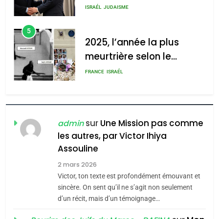
s’étendre à 13 pays
ISRAÉL
JUDAISME
d’Amérique latine
5
2025, l’année la plus
meurtrière selon le
rapport d’ADL contre
FRANCE
ISRAÉL
l’antisémitisme
6
FIÈRE, DIGNE ET RÉSILIENTE :
POURQUOI JE REVENDIQUE
sur
Une Mission pas comme
admin
MA JUDAÏTE par Thérèse
les autres, par Victor Ihiya
ISRAÉL
JUDAISME
Assouline
Zrihen-Dvir
7
2 mars 2026
CE QUI NOUS MANQUE –
Victor, ton texte est profondément émouvant et
Jacques Hadida
sincère. On sent qu’il ne s’agit non seulement
d’un récit, mais d’un témoignage…
JUDAISME