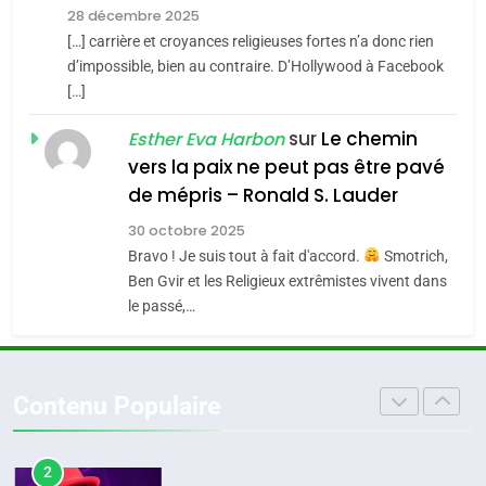
Zrihen-Dvir
28 décembre 2025
SOUVENIRS
[…] carrière et croyances religieuses fortes n’a donc rien
7
CE QUI NOUS MANQUE –
d’impossible, bien au contraire. D’Hollywood à Facebook
[…]
Jacques Hadida
4
Accords d’Isaac:
sur
Le chemin
JUDAISME
Esther Eva Harbon
l’alliance pourrait
vers la paix ne peut pas être pavé
s’étendre à 13 pays
8
de mépris – Ronald S. Lauder
ISRAÉL
JUDAISME
Maroc : Les amandes de
d’Amérique latine
30 octobre 2025
Tafraout, le miel de Tadla
5
Bravo ! Je suis tout à fait d'accord.
Smotrich,
2025, l’année la plus
Azilal consacrés produits
DAFINA
MAROC
Ben Gvir et les Religieux extrêmistes vivent dans
meurtrière selon le
du terroir
le passé,…
rapport d’ADL contre
1
FRANCE
ISRAÉL
Oeil ravageur – Vanessa De
l’antisémitisme
Loya Stauber
6
Contenu Populaire
FIÈRE, DIGNE ET RÉSILIENTE :
CINEMA
ISRAÉL
POURQUOI JE REVENDIQUE
MA JUDAÏTE par Thérèse
2
ISRAÉL
JUDAISME