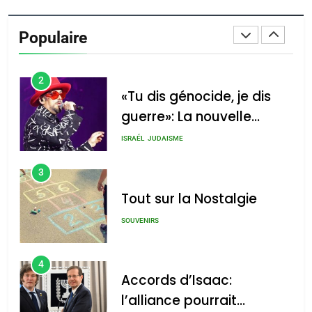
Oeil ravageur – Vanessa
De Loya Stauber
Populaire
CINEMA
ISRAÉL
2
«Tu dis génocide, je dis
guerre»: La nouvelle
chanson de Boy George
ISRAÉL
JUDAISME
3
Tout sur la Nostalgie
SOUVENIRS
4
Accords d’Isaac:
l’alliance pourrait