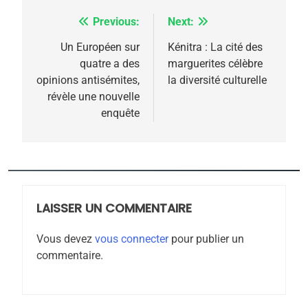
l’antisémitisme
Previous:
Next:
Navigation
6
FIÈRE, DIGNE ET RÉSILIENTE :
de
Un Européen sur
Kénitra : La cité des
POURQUOI JE REVENDIQUE
quatre a des
marguerites célèbre
l’article
MA JUDAÏTE par Thérèse
opinions antisémites,
la diversité culturelle
ISRAÉL
JUDAISME
révèle une nouvelle
Zrihen-Dvir
enquête
7
CE QUI NOUS MANQUE –
Jacques Hadida
JUDAISME
LAISSER UN COMMENTAIRE
8
Maroc : Les amandes de
Vous devez
vous connecter
pour publier un
Tafraout, le miel de Tadla
commentaire.
Azilal consacrés produits
DAFINA
MAROC
du terroir
1