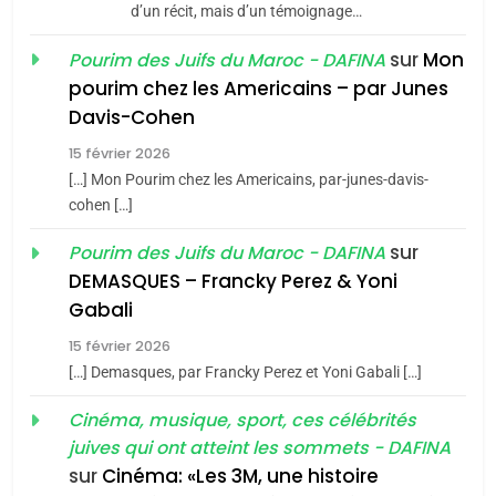
d’un récit, mais d’un témoignage…
JUDAISME
sur
Mon
Pourim des Juifs du Maroc - DAFINA
8
pourim chez les Americains – par Junes
Maroc : Les amandes de
Davis-Cohen
Tafraout, le miel de Tadla
15 février 2026
Azilal consacrés produits
DAFINA
MAROC
[…] Mon Pourim chez les Americains, par-junes-davis-
du terroir
cohen […]
1
Oeil ravageur – Vanessa
sur
Pourim des Juifs du Maroc - DAFINA
De Loya Stauber
DEMASQUES – Francky Perez & Yoni
5
Gabali
CINEMA
ISRAÉL
2025, l’année la plus
15 février 2026
meurtrière selon le rapport
2
[…] Demasques, par Francky Perez et Yoni Gabali […]
«Tu dis génocide, je dis
d’ADL contre
FRANCE
ISRAÉL
guerre»: La nouvelle
Cinéma, musique, sport, ces célébrités
l’antisémitisme
juives qui ont atteint les sommets - DAFINA
chanson de Boy George
6
ISRAÉL
JUDAISME
FIÈRE, DIGNE ET RÉSILIENTE :
sur
Cinéma: «Les 3M, une histoire