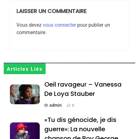
meurtrière selon le
rapport d’ADL contre
LAISSER UN COMMENTAIRE
FRANCE
ISRAÉL
l’antisémitisme
Vous devez
vous connecter
pour publier un
6
commentaire.
FIÈRE, DIGNE ET RÉSILIENTE :
POURQUOI JE REVENDIQUE
MA JUDAÏTE par Thérèse
ISRAÉL
JUDAISME
Zrihen-Dvir
7
Articles Liés
CE QUI NOUS MANQUE –
Oeil ravageur – Vanessa
Jacques Hadida
De Loya Stauber
JUDAISME
admin
0
8
Maroc : Les amandes de
«Tu dis génocide, je dis
Tafraout, le miel de Tadla
guerre»: La nouvelle
Azilal consacrés produits
DAFINA
MAROC
chanson de Boy George