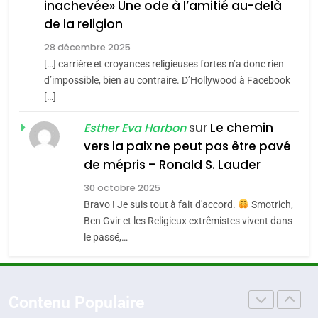
inachevée» Une ode à l’amitié au-delà
POURQUOI JE REVENDIQUE
3
de la religion
MA JUDAÏTE par Thérèse
Tout sur la Nostalgie
ISRAÉL
JUDAISME
Zrihen-Dvir
28 décembre 2025
SOUVENIRS
[…] carrière et croyances religieuses fortes n’a donc rien
7
CE QUI NOUS MANQUE –
d’impossible, bien au contraire. D’Hollywood à Facebook
[…]
Jacques Hadida
4
Accords d’Isaac:
sur
Le chemin
JUDAISME
Esther Eva Harbon
l’alliance pourrait
vers la paix ne peut pas être pavé
s’étendre à 13 pays
8
de mépris – Ronald S. Lauder
ISRAÉL
JUDAISME
Maroc : Les amandes de
d’Amérique latine
30 octobre 2025
Tafraout, le miel de Tadla
5
Bravo ! Je suis tout à fait d'accord.
Smotrich,
2025, l’année la plus
Azilal consacrés produits
DAFINA
MAROC
Ben Gvir et les Religieux extrêmistes vivent dans
meurtrière selon le
du terroir
le passé,…
rapport d’ADL contre
1
FRANCE
ISRAÉL
Oeil ravageur – Vanessa De
l’antisémitisme
Loya Stauber
6
Contenu Populaire
FIÈRE, DIGNE ET RÉSILIENTE :
CINEMA
ISRAÉL