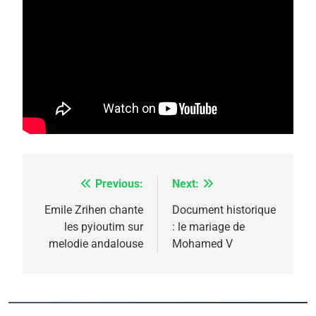
Previous:
Next:
Navigation
de
Emile Zrihen chante
Document historique
les pyioutim sur
: le mariage de
l’article
melodie andalouse
Mohamed V
5
2025, l’année la plus