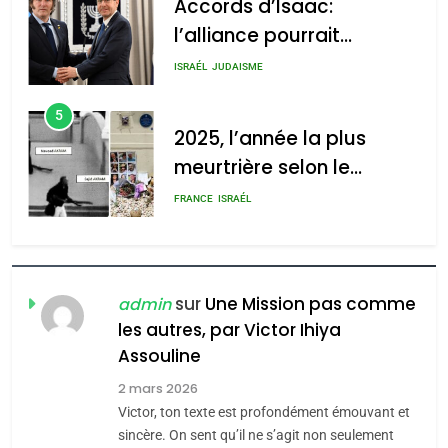
Accords d’Isaac:
l’alliance pourrait
2025, l’année la plus
s’étendre à 13 pays
meurtrière selon le rapport
ISRAÉL
JUDAISME
d’Amérique latine
d’ADL contre
5
l’antisémitisme
2025, l’année la plus
meurtrière selon le
admin
0
rapport d’ADL contre
FRANCE
ISRAÉL
l’antisémitisme
6
FIÈRE, DIGNE ET RÉSILIENTE :
POURQUOI JE REVENDIQUE
sur
Une Mission pas comme
admin
MA JUDAÏTE par Thérèse
les autres, par Victor Ihiya
ISRAÉL
JUDAISME
Assouline
Zrihen-Dvir
7
2 mars 2026
CE QUI NOUS MANQUE –
Victor, ton texte est profondément émouvant et
Jacques Hadida
sincère. On sent qu’il ne s’agit non seulement