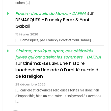
cohen […]
1
Oeil ravageur – Vanessa
sur
Pourim des Juifs du Maroc - DAFINA
De Loya Stauber
DEMASQUES – Francky Perez & Yoni
5
Gabali
CINEMA
ISRAÉL
2025, l’année la plus
15 février 2026
meurtrière selon le rapport
2
[…] Demasques, par Francky Perez et Yoni Gabali […]
«Tu dis génocide, je dis
d’ADL contre
FRANCE
ISRAÉL
guerre»: La nouvelle
Cinéma, musique, sport, ces célébrités
l’antisémitisme
juives qui ont atteint les sommets - DAFINA
chanson de Boy George
6
ISRAÉL
JUDAISME
FIÈRE, DIGNE ET RÉSILIENTE :
sur
Cinéma: «Les 3M, une histoire
inachevée» Une ode à l’amitié au-delà
POURQUOI JE REVENDIQUE
3
de la religion
MA JUDAÏTE par Thérèse
Tout sur la Nostalgie
ISRAÉL
JUDAISME
Zrihen-Dvir
28 décembre 2025
SOUVENIRS
[…] carrière et croyances religieuses fortes n’a donc rien
7
CE QUI NOUS MANQUE –
d’impossible, bien au contraire. D’Hollywood à Facebook
[…]
Jacques Hadida
4
Accords d’Isaac: