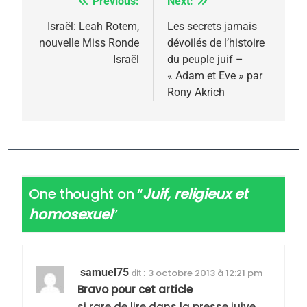
Previous:
Next:
Navigation
de
Israël: Leah Rotem,
Les secrets jamais
nouvelle Miss Ronde
dévoilés de l’histoire
l’article
Israël
du peuple juif –
« Adam et Eve » par
Rony Akrich
One thought on “
Juif, religieux et
homosexuel
”
samuel75
3 octobre 2013 à 12:21 pm
dit :
Bravo pour cet article
si rare de lire dans la presse juive