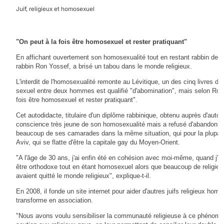
Juif, religieux et homosexuel
"On peut à la fois être homosexuel et rester pratiquant"
En affichant ouvertement son homosexualité tout en restant rabbin de
rabbin Ron Yossef, a brisé un tabou dans le monde religieux.
L'interdit de l'homosexualité remonte au Lévitique, un des cinq livres de 
sexuel entre deux hommes est qualifié "d'abomination", mais selon Ron 
fois être homosexuel et rester pratiquant".
Cet autodidacte, titulaire d'un diplôme rabbinique, obtenu auprès d'autor
conscience très jeune de son homosexualité mais a refusé d'abandonne
beaucoup de ses camarades dans la même situation, qui pour la plupart 
Aviv, qui se flatte d'être la capitale gay du Moyen-Orient.
"A l'âge de 30 ans, j'ai enfin été en cohésion avec moi-même, quand j'a
être orthodoxe tout en étant homosexuel alors que beaucoup de religieu
avaient quitté le monde religieux", explique-t-il.
En 2008, il fonde un site internet pour aider d'autres juifs religieux hom
transforme en association.
"Nous avons voulu sensibiliser la communauté religieuse à ce phénomè