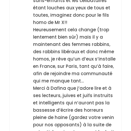
sans-enfants et les célibataires
étant louches aux yeux de tous et
toutes, imaginez donc pour le fils
homo de Mr X!!
Heureusement cela change (trop
lentement bien sûr) mais il y a
maintenant des femmes rabbins,
des rabbins libéraux et donc même
homos, je rêve qu’un d’eux s’installe
en France, sur Paris, tant qu’à faire,
5
2025, l’année la plus
afin de rejoindre ma communauté
qui me manque tant…
meurtrière selon le
Merci à Dafina que j’adore lire et à
rapport d’ADL contre
FRANCE
ISRAÉL
ses lecteurs, juives et juifs instruits
l’antisémitisme
et intelligents qui n’auront pas la
6
bassesse d’écrire des horreurs
FIÈRE, DIGNE ET RÉSILIENTE :
pleine de haine (gardez votre venin
POURQUOI JE REVENDIQUE
pour nos opposants) à la suite de
MA JUDAÏTE par Thérèse
ISRAÉL
JUDAISME