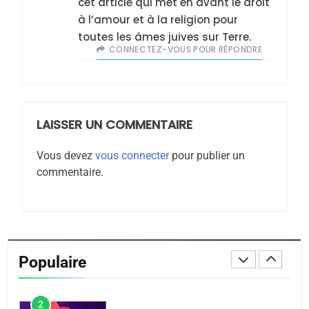
cet article qui met en avant le droit
Zrihen-Dvir
à l’amour et à la religion pour
7
toutes les âmes juives sur Terre.
CE QUI NOUS MANQUE –
CONNECTEZ-VOUS POUR RÉPONDRE
Jacques Hadida
JUDAISME
LAISSER UN COMMENTAIRE
8
Maroc : Les amandes de
Vous devez
vous connecter
pour publier un
Tafraout, le miel de Tadla
commentaire.
Azilal consacrés produits
DAFINA
MAROC
du terroir
1
Oeil ravageur – Vanessa
De Loya Stauber
Populaire
CINEMA
ISRAÉL
2