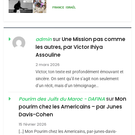
rapport d’ADL contre
FRANCE
ISRAÉL
l’antisémitisme
6
FIÈRE, DIGNE ET RÉSILIENTE :
POURQUOI JE REVENDIQUE
sur
Une Mission pas comme
admin
MA JUDAÏTE par Thérèse
les autres, par Victor Ihiya
ISRAÉL
JUDAISME
Assouline
Zrihen-Dvir
7
2 mars 2026
CE QUI NOUS MANQUE –
Victor, ton texte est profondément émouvant et
Jacques Hadida
sincère. On sent qu’il ne s’agit non seulement
d’un récit, mais d’un témoignage…
JUDAISME
sur
Mon
Pourim des Juifs du Maroc - DAFINA
8
pourim chez les Americains – par Junes
Maroc : Les amandes de
Davis-Cohen
Tafraout, le miel de Tadla
15 février 2026
Azilal consacrés produits
DAFINA
MAROC
[…] Mon Pourim chez les Americains, par-junes-davis-
du terroir