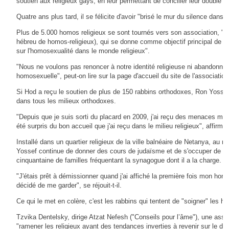
soutien aux religieux gays, en leur permettant de concilier leur double iden
Quatre ans plus tard, il se félicite d'avoir "brisé le mur du silence dans 
Plus de 5.000 homos religieux se sont tournés vers son association, "
hébreu de homos-religieux), qui se donne comme objectif principal de "c
sur l'homosexualité dans le monde religieux".
"Nous ne voulons pas renoncer à notre identité religieuse ni abandonner 
homosexuelle", peut-on lire sur la page d'accueil du site de l'association
Si Hod a reçu le soutien de plus de 150 rabbins orthodoxes, Ron Yossef
dans tous les milieux orthodoxes.
"Depuis que je suis sorti du placard en 2009, j'ai reçu des menaces mais
été surpris du bon accueil que j'ai reçu dans le milieu religieux", affirme-t
Installé dans un quartier religieux de la ville balnéaire de Netanya, au n
Yossef continue de donner des cours de judaïsme et de s'occuper de se
cinquantaine de familles fréquentant la synagogue dont il a la charge.
"J'étais prêt à démissionner quand j'ai affiché la première fois mon hom
décidé de me garder", se réjouit-t-il.
Ce qui le met en colère, c'est les rabbins qui tentent de "soigner" les 
Tzvika Dentelsky, dirige Atzat Nefesh ("Conseils pour l’âme"), une assoc
"ramener les religieux ayant des tendances inverties à revenir sur le dro