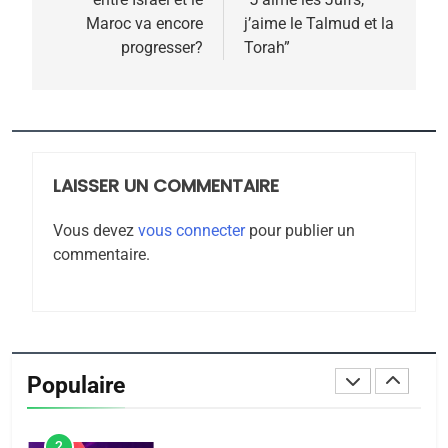
ISRAÉL
JUDAISME
l’article
Maroc va encore
j’aime le Talmud et la
Zrihen-Dvir
progresser?
Torah”
7
CE QUI NOUS MANQUE –
Jacques Hadida
JUDAISME
LAISSER UN COMMENTAIRE
8
Maroc : Les amandes de
Vous devez
vous connecter
pour publier un
Tafraout, le miel de Tadla
commentaire.
Azilal consacrés produits
DAFINA
MAROC
du terroir
1
Oeil ravageur – Vanessa
De Loya Stauber
Populaire
CINEMA
ISRAÉL
2