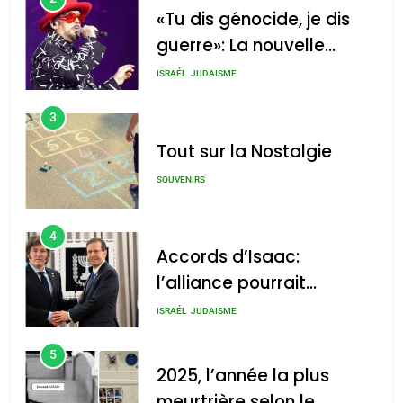
«Tu dis génocide, je dis
guerre»: La nouvelle
chanson de Boy George
ISRAÉL
JUDAISME
3
Tout sur la Nostalgie
SOUVENIRS
4
Accords d’Isaac:
l’alliance pourrait
s’étendre à 13 pays
ISRAÉL
JUDAISME
d’Amérique latine
5
2025, l’année la plus
meurtrière selon le