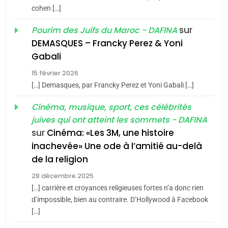
du terroir
cohen […]
1
Oeil ravageur – Vanessa
sur
Pourim des Juifs du Maroc - DAFINA
De Loya Stauber
DEMASQUES – Francky Perez & Yoni
5
Gabali
CINEMA
ISRAÉL
2025, l’année la plus
15 février 2026
meurtrière selon le rapport
2
[…] Demasques, par Francky Perez et Yoni Gabali […]
«Tu dis génocide, je dis
d’ADL contre
FRANCE
ISRAÉL
guerre»: La nouvelle
Cinéma, musique, sport, ces célébrités
l’antisémitisme
juives qui ont atteint les sommets - DAFINA
chanson de Boy George
6
ISRAÉL
JUDAISME
FIÈRE, DIGNE ET RÉSILIENTE :
sur
Cinéma: «Les 3M, une histoire
inachevée» Une ode à l’amitié au-delà
POURQUOI JE REVENDIQUE
3
de la religion
MA JUDAÏTE par Thérèse
Tout sur la Nostalgie
ISRAÉL
JUDAISME
Zrihen-Dvir
28 décembre 2025
SOUVENIRS
[…] carrière et croyances religieuses fortes n’a donc rien
7
CE QUI NOUS MANQUE –
d’impossible, bien au contraire. D’Hollywood à Facebook
[…]
Jacques Hadida
4
Accords d’Isaac: