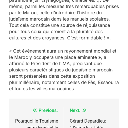
même, parmi les mesures très remarquables prises
par le Maroc, celle d’introduire l’histoire du
judaïsme marocain dans les manuels scolaires.
Tout cela constitue une source de réjouissance
pour tous ceux qui croient à la pluralité des
cultures et des croyances. C’est formidable ! ».
« Cet événement aura un rayonnement mondial et
le Maroc y occupera une place éminente », a
affirmé le Président de l’IMA, précisant que
5
plusieurs caractéristiques du judaïsme marocain
2025, l’année la plus
seront présentées dans cette exposition
meurtrière selon le
plurimillénaire, notamment celles de Fès, Essaouira
et toutes les villes marocaines.
rapport d’ADL contre
FRANCE
ISRAÉL
l’antisémitisme
6
FIÈRE, DIGNE ET RÉSILIENTE :
Previous:
Next:
Navigation
POURQUOI JE REVENDIQUE
de
Pourquoi le Tourisme
Gérard Depardieu:
MA JUDAÏTE par Thérèse
entre Israël et le
“J’aime les Juifs,