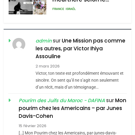
rapport d’ADL contre
FRANCE
ISRAÉL
l’antisémitisme
6
FIÈRE, DIGNE ET RÉSILIENTE :
POURQUOI JE REVENDIQUE
sur
Une Mission pas comme
admin
MA JUDAÏTE par Thérèse
les autres, par Victor Ihiya
ISRAÉL
JUDAISME
Assouline
Zrihen-Dvir
7
2 mars 2026
CE QUI NOUS MANQUE –
Victor, ton texte est profondément émouvant et
Jacques Hadida
sincère. On sent qu’il ne s’agit non seulement
d’un récit, mais d’un témoignage…
JUDAISME
sur
Mon
Pourim des Juifs du Maroc - DAFINA
8
pourim chez les Americains – par Junes
Maroc : Les amandes de
Davis-Cohen
Tafraout, le miel de Tadla
15 février 2026
Azilal consacrés produits
DAFINA
MAROC
[…] Mon Pourim chez les Americains, par-junes-davis-