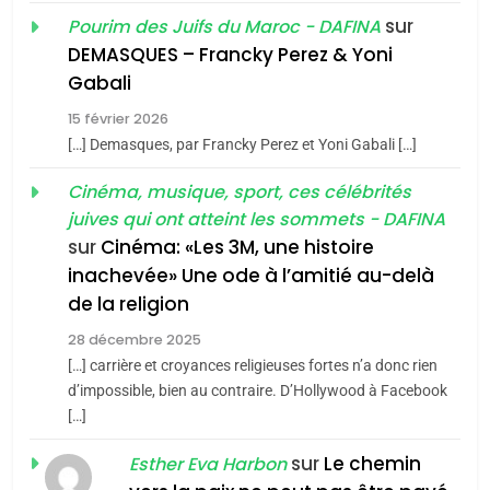
Oeil ravageur – Vanessa
sur
Pourim des Juifs du Maroc - DAFINA
De Loya Stauber
DEMASQUES – Francky Perez & Yoni
5
Gabali
CINEMA
ISRAÉL
2025, l’année la plus
15 février 2026
meurtrière selon le rapport
2
[…] Demasques, par Francky Perez et Yoni Gabali […]
«Tu dis génocide, je dis
d’ADL contre
FRANCE
ISRAÉL
guerre»: La nouvelle
Cinéma, musique, sport, ces célébrités
l’antisémitisme
juives qui ont atteint les sommets - DAFINA
chanson de Boy George
6
ISRAÉL
JUDAISME
FIÈRE, DIGNE ET RÉSILIENTE :
sur
Cinéma: «Les 3M, une histoire
inachevée» Une ode à l’amitié au-delà
POURQUOI JE REVENDIQUE
3
de la religion
MA JUDAÏTE par Thérèse
Tout sur la Nostalgie
ISRAÉL
JUDAISME
Zrihen-Dvir
28 décembre 2025
SOUVENIRS
[…] carrière et croyances religieuses fortes n’a donc rien
7
CE QUI NOUS MANQUE –
d’impossible, bien au contraire. D’Hollywood à Facebook
[…]
Jacques Hadida
4
Accords d’Isaac:
sur
Le chemin
JUDAISME
Esther Eva Harbon
l’alliance pourrait