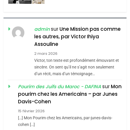
l’antisémitisme
6
FIÈRE, DIGNE ET RÉSILIENTE :
POURQUOI JE REVENDIQUE
sur
Une Mission pas comme
admin
MA JUDAÏTE par Thérèse
les autres, par Victor Ihiya
ISRAÉL
JUDAISME
Assouline
Zrihen-Dvir
7
2 mars 2026
CE QUI NOUS MANQUE –
Victor, ton texte est profondément émouvant et
Jacques Hadida
sincère. On sent qu’il ne s’agit non seulement
d’un récit, mais d’un témoignage…
JUDAISME
sur
Mon
Pourim des Juifs du Maroc - DAFINA
8
pourim chez les Americains – par Junes
Maroc : Les amandes de
Davis-Cohen
Tafraout, le miel de Tadla
15 février 2026
Azilal consacrés produits
DAFINA
MAROC
[…] Mon Pourim chez les Americains, par-junes-davis-
du terroir
cohen […]
1