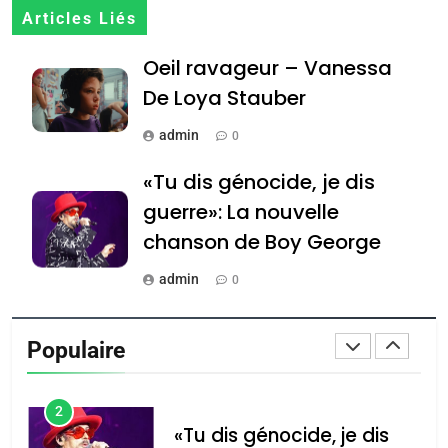
7
Articles Liés
CE QUI NOUS MANQUE –
Oeil ravageur – Vanessa
Jacques Hadida
De Loya Stauber
JUDAISME
admin
0
8
Maroc : Les amandes de
«Tu dis génocide, je dis
Tafraout, le miel de Tadla
guerre»: La nouvelle
Azilal consacrés produits
DAFINA
MAROC
chanson de Boy George
du terroir
1
admin
0
Oeil ravageur – Vanessa
Tout sur la Nostalgie
De Loya Stauber
Populaire
admin
CINEMA
ISRAÉL
0
2
Accords d’Isaac: l’alliance
נשיא המדינה יצחק
«Tu dis génocide, je dis
הרצוג נפגש עם