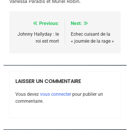
Vanessa Paradis et Muriel Robin.
Previous:
Next:
Navigation
de
Johnny Hallyday : le
Echec cuisant de la
roi est mort
« journée de la rage »
l’article
5
2025, l’année la plus
meurtrière selon le
rapport d’ADL contre
LAISSER UN COMMENTAIRE
FRANCE
ISRAÉL
l’antisémitisme
Vous devez
vous connecter
pour publier un
6
commentaire.
FIÈRE, DIGNE ET RÉSILIENTE :
POURQUOI JE REVENDIQUE
MA JUDAÏTE par Thérèse
ISRAÉL
JUDAISME
Zrihen-Dvir