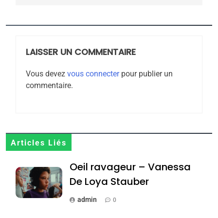
l’antisémitisme
6
FIÈRE, DIGNE ET RÉSILIENTE :
POURQUOI JE REVENDIQUE
MA JUDAÏTE par Thérèse
LAISSER UN COMMENTAIRE
ISRAÉL
JUDAISME
Zrihen-Dvir
Vous devez
vous connecter
pour publier un
7
commentaire.
CE QUI NOUS MANQUE –
Jacques Hadida
JUDAISME
8
Articles Liés
Maroc : Les amandes de
Oeil ravageur – Vanessa
Tafraout, le miel de Tadla
Azilal consacrés produits
De Loya Stauber
DAFINA
MAROC
du terroir
admin
0
1
Oeil ravageur – Vanessa