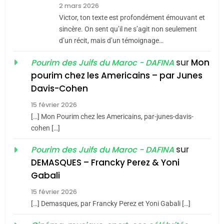
8
2 mars 2026
Maroc : Les amandes de
Victor, ton texte est profondément émouvant et
Tafraout, le miel de Tadla
sincère. On sent qu’il ne s’agit non seulement
Azilal consacrés produits
d’un récit, mais d’un témoignage…
DAFINA
MAROC
du terroir
sur
Mon
Pourim des Juifs du Maroc - DAFINA
1
pourim chez les Americains – par Junes
Oeil ravageur – Vanessa
Davis-Cohen
De Loya Stauber
15 février 2026
5
CINEMA
ISRAÉL
2025, l’année la plus
[…] Mon Pourim chez les Americains, par-junes-davis-
cohen […]
meurtrière selon le rapport
2
«Tu dis génocide, je dis
d’ADL contre
sur
Pourim des Juifs du Maroc - DAFINA
FRANCE
ISRAÉL
guerre»: La nouvelle
l’antisémitisme
DEMASQUES – Francky Perez & Yoni
chanson de Boy George
6
Gabali
ISRAÉL
JUDAISME
FIÈRE, DIGNE ET RÉSILIENTE :
15 février 2026
POURQUOI JE REVENDIQUE
3
[…] Demasques, par Francky Perez et Yoni Gabali […]
MA JUDAÏTE par Thérèse
Tout sur la Nostalgie
ISRAÉL
JUDAISME