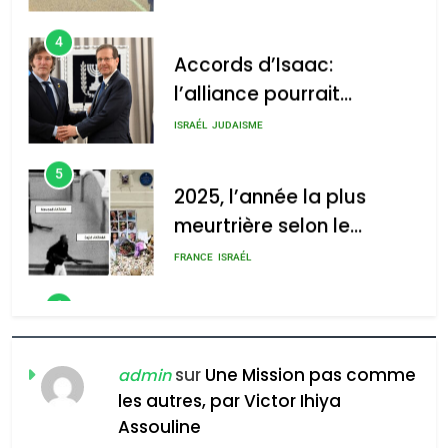
s’étendre à 13 pays
ISRAÉL
JUDAISME
d’Amérique latine
5
2025, l’année la plus
meurtrière selon le
2025, l’année la plus
rapport d’ADL contre
meurtrière selon le rapport
FRANCE
ISRAÉL
l’antisémitisme
d’ADL contre
6
l’antisémitisme
FIÈRE, DIGNE ET RÉSILIENTE :
POURQUOI JE REVENDIQUE
admin
0
MA JUDAÏTE par Thérèse
ISRAÉL
JUDAISME
Zrihen-Dvir
7
CE QUI NOUS MANQUE –
Jacques Hadida
sur
Une Mission pas comme
admin
les autres, par Victor Ihiya
JUDAISME
Assouline