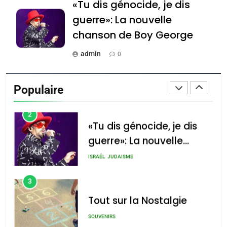
«Tu dis génocide, je dis
De Loya Stauber
guerre»: La nouvelle
CINEMA
ISRAÉL
chanson de Boy George
2
admin
0
«Tu dis génocide, je dis
Tout sur la Nostalgie
guerre»: La nouvelle
Populaire
chanson de Boy George
admin
ISRAÉL
JUDAISME
0
3
Accords d’Isaac: l’alliance
נשיא המדינה יצחק
הרצוג נפגש עם
Tout sur la Nostalgie
pourrait s’étendre à 13
נשיא ארגנטינה
pays d’Amérique latine
SOUVENIRS
חוויאר מיליי, במשכן
הנשיא בירושלים.
admin
0
צילום: חיים צח /
4
Accords d’Isaac:
לע"מ Photos By
: Haim Zach /
l’alliance pourrait
GPO