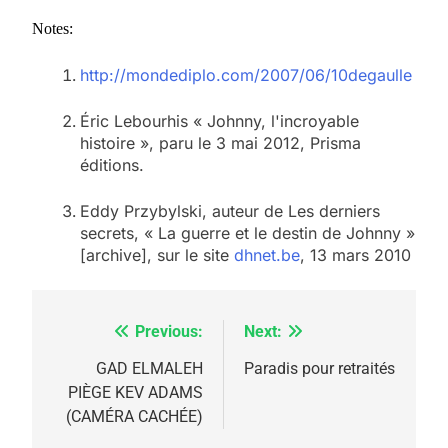
Notes:
http://mondediplo.com/2007/06/
10degaulle
Éric Lebourhis « Johnny, l'incroyable
histoire », paru le 3 mai 2012, Prisma
éditions.
Eddy Przybylski, auteur de Les derniers
secrets, « La guerre et le destin de Johnny »
[archive], sur le site
dhnet.be
,‎ 13 mars 2010
Previous:
Next:
Navigation
5
2025, l’année la plus
de
GAD ELMALEH
Paradis pour retraités
meurtrière selon le
PIÈGE KEV ADAMS
l’article
(CAMÉRA CACHÉE)
rapport d’ADL contre
FRANCE
ISRAÉL