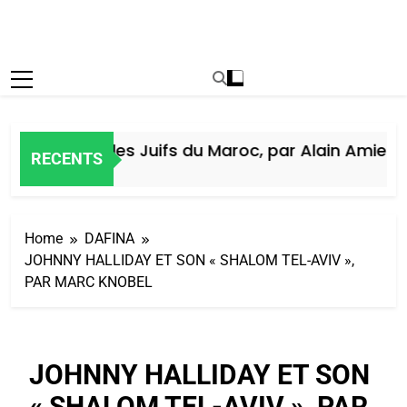
Histoire des Juifs du Maroc, par Alain Amiel
RECENTS
7 Jours Ago
Home
DAFINA
JOHNNY HALLIDAY ET SON « SHALOM TEL-AVIV »,
PAR MARC KNOBEL
JOHNNY HALLIDAY ET SON
« SHALOM TEL-AVIV », PAR