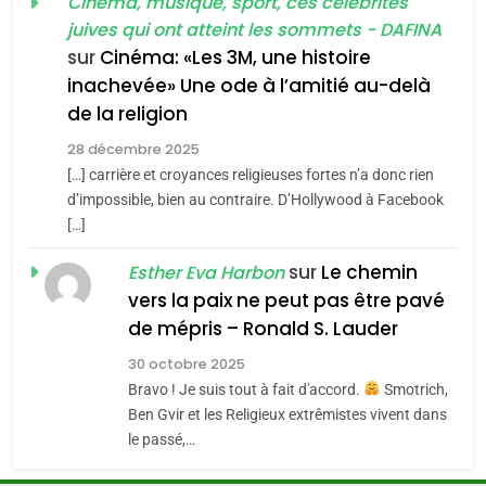
Cinéma, musique, sport, ces célébrités
Zrihen-Dvir
SOUVENIRS
juives qui ont atteint les sommets - DAFINA
7
CE QUI NOUS MANQUE –
sur
Cinéma: «Les 3M, une histoire
inachevée» Une ode à l’amitié au-delà
Jacques Hadida
4
Accords d’Isaac:
de la religion
JUDAISME
l’alliance pourrait
28 décembre 2025
s’étendre à 13 pays
[…] carrière et croyances religieuses fortes n’a donc rien
8
ISRAÉL
JUDAISME
Maroc : Les amandes de
d’impossible, bien au contraire. D’Hollywood à Facebook
d’Amérique latine
[…]
Tafraout, le miel de Tadla
5
2025, l’année la plus
Azilal consacrés produits
sur
Le chemin
DAFINA
MAROC
Esther Eva Harbon
meurtrière selon le
du terroir
vers la paix ne peut pas être pavé
rapport d’ADL contre
1
de mépris – Ronald S. Lauder
FRANCE
ISRAÉL
Oeil ravageur – Vanessa De
l’antisémitisme
30 octobre 2025
Loya Stauber
6
Bravo ! Je suis tout à fait d'accord.
Smotrich,
FIÈRE, DIGNE ET RÉSILIENTE :
CINEMA
ISRAÉL
Ben Gvir et les Religieux extrêmistes vivent dans
POURQUOI JE REVENDIQUE
le passé,…
MA JUDAÏTE par Thérèse
2
ISRAÉL
JUDAISME