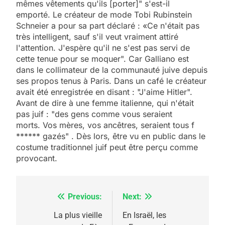
mêmes vêtements qu'ils [porter]" s'est-il
emporté. Le créateur de mode Tobi Rubinstein
Schneier a pour sa part déclaré : «Ce n'était pas
très intelligent, sauf s'il veut vraiment attiré
l'attention. J'espère qu'il ne s'est pas servi de
cette tenue pour se moquer". Car Galliano est
dans le collimateur de la communauté juive depuis
ses propos tenus à Paris. Dans un café le créateur
avait été enregistrée en disant : "J'aime Hitler".
Avant de dire à une femme italienne, qui n'était
pas juif : "des gens comme vous seraient
morts. Vos mères, vos ancêtres, seraient tous f
5
****** gazés" . Dès lors, être vu en public dans le
2025, l’année la plus
costume traditionnel juif peut être perçu comme
meurtrière selon le
provocant.
rapport d’ADL contre
FRANCE
ISRAÉL
l’antisémitisme
Previous:
Next:
Navigation
6
FIÈRE, DIGNE ET RÉSILIENTE :
de
La plus vieille
En Israël, les