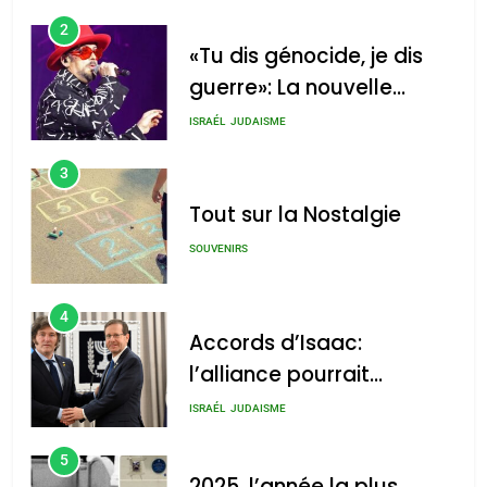
2
«Tu dis génocide, je dis
guerre»: La nouvelle
chanson de Boy George
ISRAÉL
JUDAISME
3
Tout sur la Nostalgie
SOUVENIRS
4
Accords d’Isaac:
l’alliance pourrait
s’étendre à 13 pays
ISRAÉL
JUDAISME
d’Amérique latine
5
2025, l’année la plus