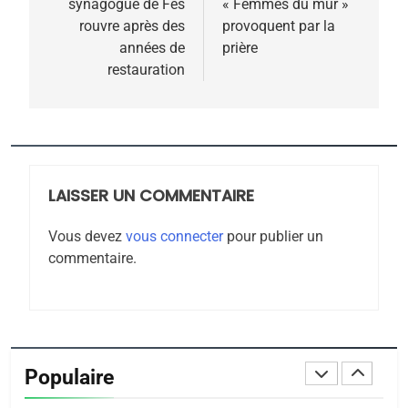
POURQUOI JE REVENDIQUE
synagogue de Fès
« Femmes du mur »
l’article
MA JUDAÏTE par Thérèse
rouvre après des
provoquent par la
ISRAÉL
JUDAISME
années de
prière
Zrihen-Dvir
restauration
7
CE QUI NOUS MANQUE –
Jacques Hadida
JUDAISME
LAISSER UN COMMENTAIRE
8
Maroc : Les amandes de
Vous devez
vous connecter
pour publier un
Tafraout, le miel de Tadla
commentaire.
Azilal consacrés produits
DAFINA
MAROC
du terroir
1
Oeil ravageur – Vanessa
De Loya Stauber
Populaire
CINEMA
ISRAÉL