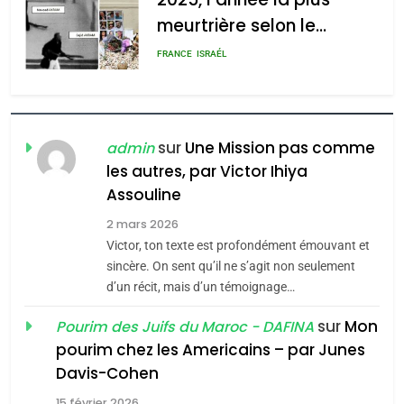
meurtrière selon le
rapport d’ADL contre
FRANCE
ISRAÉL
l’antisémitisme
6
FIÈRE, DIGNE ET RÉSILIENTE :
POURQUOI JE REVENDIQUE
sur
Une Mission pas comme
admin
MA JUDAÏTE par Thérèse
les autres, par Victor Ihiya
ISRAÉL
JUDAISME
Assouline
Zrihen-Dvir
7
2 mars 2026
CE QUI NOUS MANQUE –
Victor, ton texte est profondément émouvant et
Jacques Hadida
sincère. On sent qu’il ne s’agit non seulement
d’un récit, mais d’un témoignage…
JUDAISME
sur
Mon
Pourim des Juifs du Maroc - DAFINA
8
pourim chez les Americains – par Junes
Maroc : Les amandes de
Davis-Cohen
Tafraout, le miel de Tadla
15 février 2026