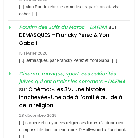
Azilal consacrés produits
DAFINA
MAROC
[…] Mon Pourim chez les Americains, par-junes-davis-
du terroir
cohen […]
1
Oeil ravageur – Vanessa
sur
Pourim des Juifs du Maroc - DAFINA
De Loya Stauber
DEMASQUES – Francky Perez & Yoni
5
Gabali
CINEMA
ISRAÉL
2025, l’année la plus
15 février 2026
meurtrière selon le rapport
2
[…] Demasques, par Francky Perez et Yoni Gabali […]
«Tu dis génocide, je dis
d’ADL contre
FRANCE
ISRAÉL
guerre»: La nouvelle
Cinéma, musique, sport, ces célébrités
l’antisémitisme
juives qui ont atteint les sommets - DAFINA
chanson de Boy George
6
ISRAÉL
JUDAISME
FIÈRE, DIGNE ET RÉSILIENTE :
sur
Cinéma: «Les 3M, une histoire
inachevée» Une ode à l’amitié au-delà
POURQUOI JE REVENDIQUE
3
de la religion
MA JUDAÏTE par Thérèse
Tout sur la Nostalgie
ISRAÉL
JUDAISME
Zrihen-Dvir
28 décembre 2025
SOUVENIRS
[…] carrière et croyances religieuses fortes n’a donc rien
7
CE QUI NOUS MANQUE –
d’impossible, bien au contraire. D’Hollywood à Facebook
[…]