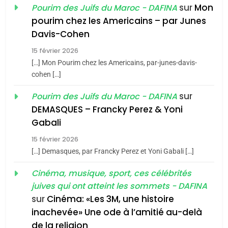
sur
Mon
Pourim des Juifs du Maroc - DAFINA
8
Maroc : Les amandes de
pourim chez les Americains – par Junes
Davis-Cohen
Tafraout, le miel de Tadla
Azilal consacrés produits
15 février 2026
DAFINA
MAROC
du terroir
[…] Mon Pourim chez les Americains, par-junes-davis-
cohen […]
1
Oeil ravageur – Vanessa
sur
Pourim des Juifs du Maroc - DAFINA
De Loya Stauber
DEMASQUES – Francky Perez & Yoni
CINEMA
ISRAÉL
5
Gabali
2025, l’année la plus
15 février 2026
2
meurtrière selon le rapport
[…] Demasques, par Francky Perez et Yoni Gabali […]
«Tu dis génocide, je dis
d’ADL contre
FRANCE
ISRAÉL
guerre»: La nouvelle
Cinéma, musique, sport, ces célébrités
l’antisémitisme
chanson de Boy George
juives qui ont atteint les sommets - DAFINA
ISRAÉL
JUDAISME
6
FIÈRE, DIGNE ET RÉSILIENTE :
sur
Cinéma: «Les 3M, une histoire
inachevée» Une ode à l’amitié au-delà
3
POURQUOI JE REVENDIQUE
de la religion