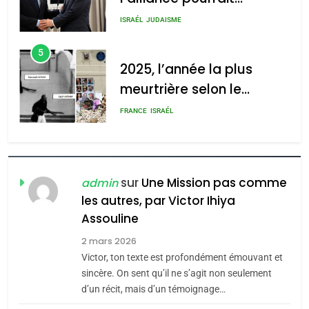
s’étendre à 13 pays
ISRAÉL
JUDAISME
d’Amérique latine
5
2025, l’année la plus
meurtrière selon le
rapport d’ADL contre
FRANCE
ISRAÉL
l’antisémitisme
6
FIÈRE, DIGNE ET RÉSILIENTE :
POURQUOI JE REVENDIQUE
sur
Une Mission pas comme
admin
MA JUDAÏTE par Thérèse
ISRAÉL
JUDAISME
les autres, par Victor Ihiya
Zrihen-Dvir
Assouline
7
2 mars 2026
CE QUI NOUS MANQUE –
Victor, ton texte est profondément émouvant et
Jacques Hadida
sincère. On sent qu’il ne s’agit non seulement
JUDAISME
d’un récit, mais d’un témoignage…