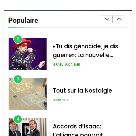
Oeil ravageur – Vanessa
De Loya Stauber
Populaire
CINEMA
ISRAÉL
2
«Tu dis génocide, je dis
guerre»: La nouvelle
chanson de Boy George
ISRAÉL
JUDAISME
3
Tout sur la Nostalgie
SOUVENIRS
4
Accords d’Isaac:
l’alliance pourrait