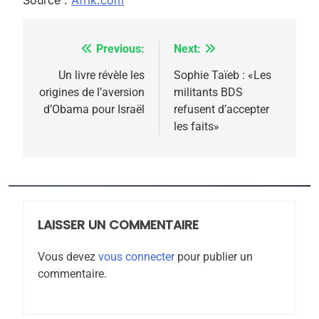
Source :
Afrik.com
l’antisémitisme
6
FIÈRE, DIGNE ET RÉSILIENTE :
Previous:
Next:
Navigation
POURQUOI JE REVENDIQUE
de
Un livre révèle les
Sophie Taïeb : «Les
MA JUDAÏTE par Thérèse
ISRAÉL
JUDAISME
origines de l’aversion
militants BDS
l’article
Zrihen-Dvir
d’Obama pour Israël
refusent d’accepter
7
les faits»
CE QUI NOUS MANQUE –
Jacques Hadida
JUDAISME
8
LAISSER UN COMMENTAIRE
Maroc : Les amandes de
Tafraout, le miel de Tadla
Vous devez
vous connecter
pour publier un
Azilal consacrés produits
commentaire.
DAFINA
MAROC
du terroir
1