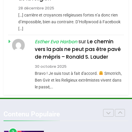
MA JUDAÏTE par Thérèse
Tout sur la Nostalgie
ISRAÉL
JUDAISME
Zrihen-Dvir
28 décembre 2025
SOUVENIRS
[…] carrière et croyances religieuses fortes n’a donc rien
7
CE QUI NOUS MANQUE –
d’impossible, bien au contraire. D’Hollywood à Facebook
[…]
4
Jacques Hadida
Accords d’Isaac:
sur
Le chemin
JUDAISME
Esther Eva Harbon
l’alliance pourrait
vers la paix ne peut pas être pavé
s’étendre à 13 pays
ISRAÉL
JUDAISME
8
de mépris – Ronald S. Lauder
Maroc : Les amandes de
d’Amérique latine
30 octobre 2025
5
Tafraout, le miel de Tadla
2025, l’année la plus
Bravo ! Je suis tout à fait d'accord.
Smotrich,
Azilal consacrés produits
DAFINA
MAROC
Ben Gvir et les Religieux extrêmistes vivent dans
meurtrière selon le
du terroir
le passé,…
rapport d’ADL contre
FRANCE
ISRAÉL
1
Oeil ravageur – Vanessa De
l’antisémitisme
6
Loya Stauber
FIÈRE, DIGNE ET RÉSILIENTE :
Contenu Populaire
CINEMA
ISRAÉL
POURQUOI JE REVENDIQUE
MA JUDAÏTE par Thérèse
ISRAÉL
JUDAISME