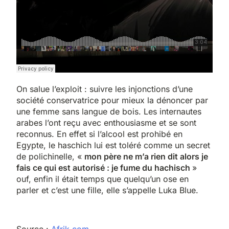
On salue l’exploit : suivre les injonctions d’une
société conservatrice pour mieux la dénoncer par
une femme sans langue de bois. Les internautes
arabes l’ont reçu avec enthousiasme et se sont
reconnus. En effet si l’alcool est prohibé en
Egypte, le haschich lui est toléré comme un secret
de polichinelle, «
mon père ne m’a rien dit alors je
fais ce qui est autorisé : je fume du hachisch
»
ouf, enfin il était temps que quelqu’un ose en
5
parler et c’est une fille, elle s’appelle Luka Blue.
2025, l’année la plus
meurtrière selon le
rapport d’ADL contre
FRANCE
ISRAÉL