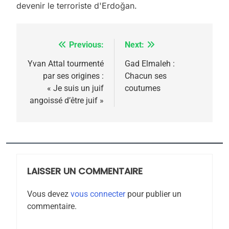
devenir le terroriste d'Erdoğan.
Previous:
Next:
Navigation
5
de
Yvan Attal tourmenté
Gad Elmaleh :
2025, l’année la plus
par ses origines :
Chacun ses
l’article
meurtrière selon le
« Je suis un juif
coutumes
angoissé d’être juif »
rapport d’ADL contre
FRANCE
ISRAÉL
l’antisémitisme
6
FIÈRE, DIGNE ET RÉSILIENTE :
POURQUOI JE REVENDIQUE
MA JUDAÏTE par Thérèse
LAISSER UN COMMENTAIRE
ISRAÉL
JUDAISME
Zrihen-Dvir
Vous devez
vous connecter
pour publier un
7
commentaire.
CE QUI NOUS MANQUE –
Jacques Hadida