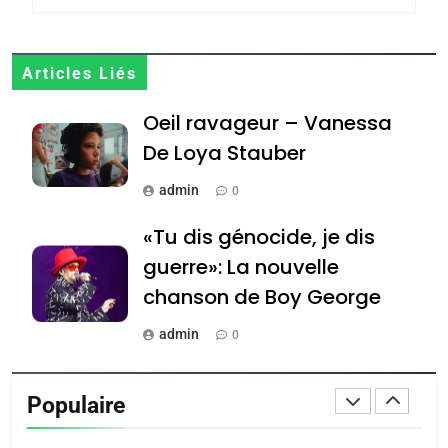
JUDAISME
8
Articles Liés
Maroc : Les amandes de
Oeil ravageur – Vanessa
Tafraout, le miel de Tadla
Azilal consacrés produits
De Loya Stauber
DAFINA
MAROC
du terroir
admin
0
1
Oeil ravageur – Vanessa
«Tu dis génocide, je dis
De Loya Stauber
guerre»: La nouvelle
CINEMA
ISRAÉL
chanson de Boy George
2
admin
0
«Tu dis génocide, je dis
Tout sur la Nostalgie
guerre»: La nouvelle
Populaire
chanson de Boy George
admin
ISRAÉL
JUDAISME
0