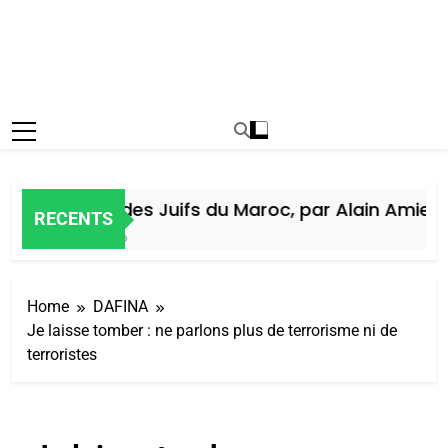
Histoire des Juifs du Maroc, par Alain Amiel
RECENTS
1 Semaine Ago
Home
DAFINA
Je laisse tomber : ne parlons plus de terrorisme ni de
terroristes