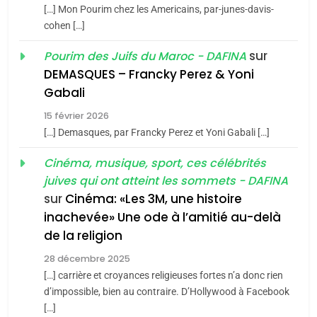
2025, l’année la plus
[…] Mon Pourim chez les Americains, par-junes-davis-
cohen […]
meurtrière selon le rapport
2
«Tu dis génocide, je dis
d’ADL contre
sur
Pourim des Juifs du Maroc - DAFINA
FRANCE
ISRAÉL
guerre»: La nouvelle
l’antisémitisme
DEMASQUES – Francky Perez & Yoni
chanson de Boy George
6
Gabali
ISRAÉL
JUDAISME
FIÈRE, DIGNE ET RÉSILIENTE :
15 février 2026
POURQUOI JE REVENDIQUE
3
[…] Demasques, par Francky Perez et Yoni Gabali […]
MA JUDAÏTE par Thérèse
Tout sur la Nostalgie
ISRAÉL
JUDAISME
Cinéma, musique, sport, ces célébrités
Zrihen-Dvir
SOUVENIRS
juives qui ont atteint les sommets - DAFINA
7
CE QUI NOUS MANQUE –
sur
Cinéma: «Les 3M, une histoire
inachevée» Une ode à l’amitié au-delà
Jacques Hadida
4
Accords d’Isaac:
de la religion
JUDAISME
l’alliance pourrait
28 décembre 2025
s’étendre à 13 pays
[…] carrière et croyances religieuses fortes n’a donc rien
8
ISRAÉL
JUDAISME
Maroc : Les amandes de
d’impossible, bien au contraire. D’Hollywood à Facebook
d’Amérique latine
[…]
Tafraout, le miel de Tadla
5