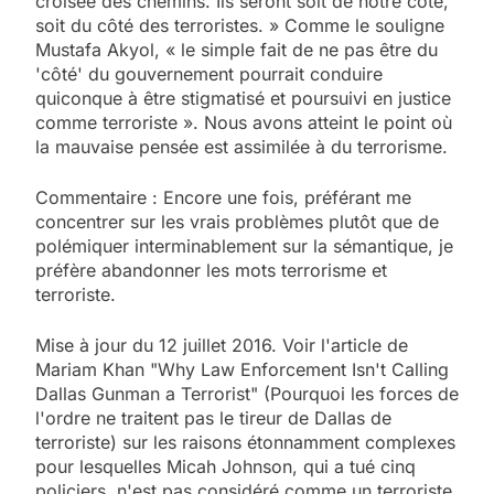
croisée des chemins. Ils seront soit de notre côté,
soit du côté des terroristes. » Comme le souligne
Mustafa Akyol, « le simple fait de ne pas être du
'côté' du gouvernement pourrait conduire
quiconque à être stigmatisé et poursuivi en justice
comme terroriste ». Nous avons atteint le point où
la mauvaise pensée est assimilée à du terrorisme.
Commentaire : Encore une fois, préférant me
concentrer sur les vrais problèmes plutôt que de
polémiquer interminablement sur la sémantique, je
préfère abandonner les mots terrorisme et
terroriste.
Mise à jour du 12 juillet 2016. Voir l'article de
Mariam Khan "Why Law Enforcement Isn't Calling
Dallas Gunman a Terrorist" (Pourquoi les forces de
l'ordre ne traitent pas le tireur de Dallas de
terroriste) sur les raisons étonnamment complexes
pour lesquelles Micah Johnson, qui a tué cinq
policiers, n'est pas considéré comme un terroriste.