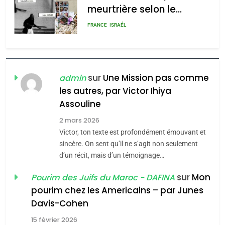
POURQUOI JE REVENDIQUE
admin
0
MA JUDAÏTE par Thérèse
ISRAÉL
JUDAISME
Zrihen-Dvir
7
CE QUI NOUS MANQUE –
Jacques Hadida
sur
Une Mission pas comme
admin
les autres, par Victor Ihiya
JUDAISME
Assouline
8
2 mars 2026
Maroc : Les amandes de
Victor, ton texte est profondément émouvant et
Tafraout, le miel de Tadla
sincère. On sent qu’il ne s’agit non seulement
Azilal consacrés produits
d’un récit, mais d’un témoignage…
DAFINA
MAROC
du terroir
sur
Mon
Pourim des Juifs du Maroc - DAFINA
1
pourim chez les Americains – par Junes
Oeil ravageur – Vanessa
Davis-Cohen
De Loya Stauber
15 février 2026
5
CINEMA
ISRAÉL