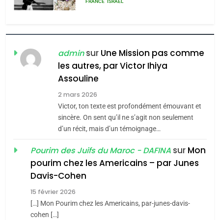
MA JUDAÏTE par Thérèse
ISRAÉL
JUDAISME
Zrihen-Dvir
7
CE QUI NOUS MANQUE –
Jacques Hadida
sur
Une Mission pas comme
admin
les autres, par Victor Ihiya
JUDAISME
Assouline
8
2 mars 2026
Maroc : Les amandes de
Victor, ton texte est profondément émouvant et
Tafraout, le miel de Tadla
sincère. On sent qu’il ne s’agit non seulement
Azilal consacrés produits
d’un récit, mais d’un témoignage…
DAFINA
MAROC
du terroir
sur
Mon
Pourim des Juifs du Maroc - DAFINA
1
pourim chez les Americains – par Junes
Oeil ravageur – Vanessa
Davis-Cohen
De Loya Stauber
15 février 2026
5
CINEMA
ISRAÉL
2025, l’année la plus
[…] Mon Pourim chez les Americains, par-junes-davis-
cohen […]
meurtrière selon le rapport
2