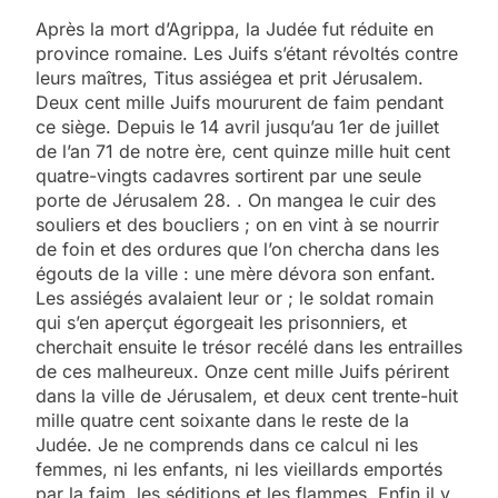
Après la mort d’Agrippa, la Judée fut réduite en
province romaine. Les Juifs s’étant révoltés contre
leurs maîtres, Titus assiégea et prit Jérusalem.
Deux cent mille Juifs moururent de faim pendant
ce siège. Depuis le 14 avril jusqu’au 1er de juillet
de l’an 71 de notre ère, cent quinze mille huit cent
quatre-vingts cadavres sortirent par une seule
porte de Jérusalem 28. . On mangea le cuir des
souliers et des boucliers ; on en vint à se nourrir
de foin et des ordures que l’on chercha dans les
égouts de la ville : une mère dévora son enfant.
Les assiégés avalaient leur or ; le soldat romain
qui s’en aperçut égorgeait les prisonniers, et
cherchait ensuite le trésor recélé dans les entrailles
de ces malheureux. Onze cent mille Juifs périrent
dans la ville de Jérusalem, et deux cent trente-huit
mille quatre cent soixante dans le reste de la
Judée. Je ne comprends dans ce calcul ni les
femmes, ni les enfants, ni les vieillards emportés
par la faim, les séditions et les flammes. Enfin il y