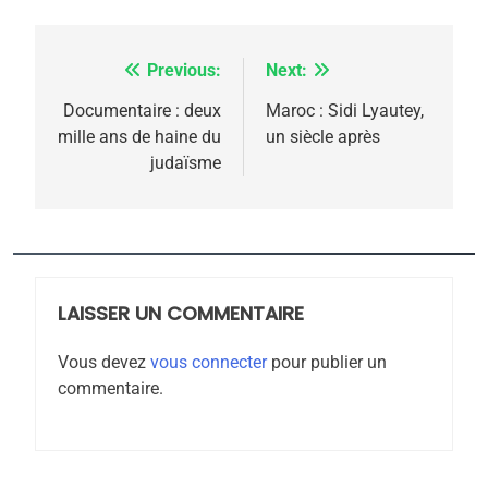
Previous:
Next:
Navigation
5
2025, l’année la plus
de
Documentaire : deux
Maroc : Sidi Lyautey,
meurtrière selon le
mille ans de haine du
un siècle après
l’article
judaïsme
rapport d’ADL contre
FRANCE
ISRAÉL
l’antisémitisme
6
FIÈRE, DIGNE ET RÉSILIENTE :
POURQUOI JE REVENDIQUE
MA JUDAÏTE par Thérèse
LAISSER UN COMMENTAIRE
ISRAÉL
JUDAISME
Zrihen-Dvir
Vous devez
vous connecter
pour publier un
7
commentaire.
CE QUI NOUS MANQUE –
Jacques Hadida
JUDAISME