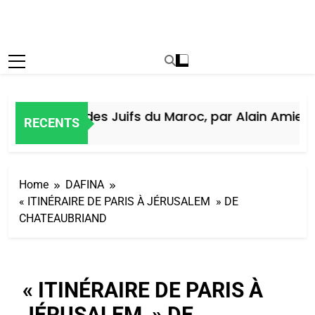
Histoire des Juifs du Maroc, par Alain Amiel
RECENTS
7 Jours Ago
Home
DAFINA
« ITINÉRAIRE DE PARIS À JÉRUSALEM » DE
CHATEAUBRIAND
« ITINÉRAIRE DE PARIS À
JÉRUSALEM » DE