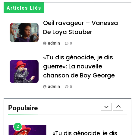
8
Articles Liés
Maroc : Les amandes de
Oeil ravageur – Vanessa
Tafraout, le miel de Tadla
Azilal consacrés produits
De Loya Stauber
DAFINA
MAROC
du terroir
admin
0
1
Oeil ravageur – Vanessa
«Tu dis génocide, je dis
De Loya Stauber
guerre»: La nouvelle
CINEMA
ISRAÉL
chanson de Boy George
2
admin
0
«Tu dis génocide, je dis
Tout sur la Nostalgie
guerre»: La nouvelle
Populaire
chanson de Boy George
admin
ISRAÉL
JUDAISME
0
3
Accords d’Isaac: l’alliance
נשיא המדינה יצחק