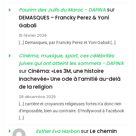
«Tu dis génocide, je dis
d’ADL contre
sur
Pourim des Juifs du Maroc - DAFINA
FRANCE
ISRAÉL
guerre»: La nouvelle
l’antisémitisme
DEMASQUES – Francky Perez & Yoni
chanson de Boy George
6
Gabali
ISRAÉL
JUDAISME
FIÈRE, DIGNE ET RÉSILIENTE :
15 février 2026
POURQUOI JE REVENDIQUE
3
[…] Demasques, par Francky Perez et Yoni Gabali […]
MA JUDAÏTE par Thérèse
Tout sur la Nostalgie
ISRAÉL
JUDAISME
Cinéma, musique, sport, ces célébrités
Zrihen-Dvir
SOUVENIRS
juives qui ont atteint les sommets - DAFINA
7
CE QUI NOUS MANQUE –
sur
Cinéma: «Les 3M, une histoire
inachevée» Une ode à l’amitié au-delà
Jacques Hadida
4
Accords d’Isaac:
de la religion
JUDAISME
l’alliance pourrait
28 décembre 2025
s’étendre à 13 pays
[…] carrière et croyances religieuses fortes n’a donc rien
8
ISRAÉL
JUDAISME
Maroc : Les amandes de
d’impossible, bien au contraire. D’Hollywood à Facebook
d’Amérique latine
[…]
Tafraout, le miel de Tadla
5
2025, l’année la plus
Azilal consacrés produits
sur
Le chemin
DAFINA
MAROC
Esther Eva Harbon
meurtrière selon le