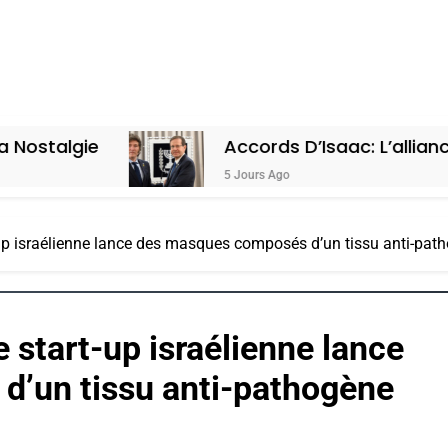
Accords D’Isaac: L’alliance Pourrait 
5 Jours Ago
up israélienne lance des masques composés d’un tissu anti-path
 start-up israélienne lance
’un tissu anti-pathogène
 Meurtrière Selon Le Rapport D’ADL Contre L’anti