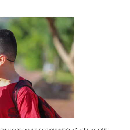
IENTE : POURQUOI JE REVENDIQUE MA JUDAÏTE Par T
e lance des masques composés d’un tissu anti-