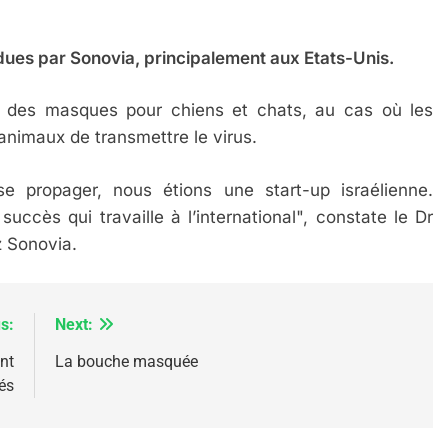
ndues par Sonovia, principalement aux Etats-Unis.
des masques pour chiens et chats, au cas où les
ssa De Loya Stauber
s animaux de transmettre le virus.
 propager, nous étions une start-up israélienne.
ccès qui travaille à l’international", constate le Dr
z Sonovia.
s:
Next:
nt
La bouche masquée
iés
Dis Guerre»: La Nouvelle Chanson De Boy George