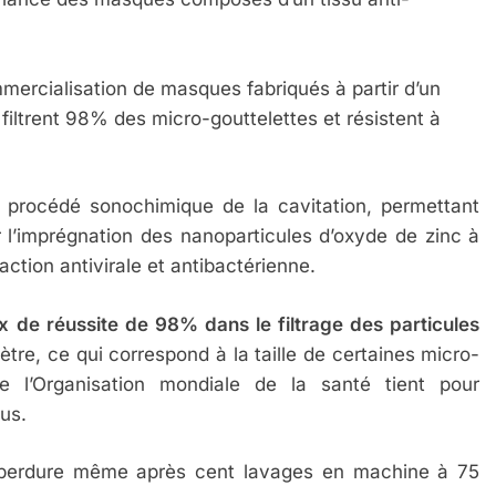
 – Jacques Hadida
mmercialisation de masques fabriqués à partir d’un
iltrent 98% des micro-gouttelettes et résistent à
 procédé sonochimique de la cavitation, permettant
er l’imprégnation des nanoparticules d’oxyde de zinc à
e action antivirale et antibactérienne.
e Tafraout, Le Miel De Tadla Azilal Consacrés P
x de réussite de 98% dans le filtrage des particules
re, ce qui correspond à la taille de certaines micro-
e l’Organisation mondiale de la santé tient pour
irus.
issu perdure même après cent lavages en machine à 75