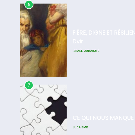
6
FIÈRE, DIGNE ET RÉSIL
Dvir
ISRAÉL
JUDAISME
7
CE QUI NOUS MANQUE
JUDAISME