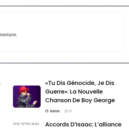
entaire.
a
«Tu Dis Génocide, Je Dis
Guerre»: La Nouvelle
Chanson De Boy George
Admin
0
Accords D’Isaac: L’alliance
נשיא המדינה יצחק