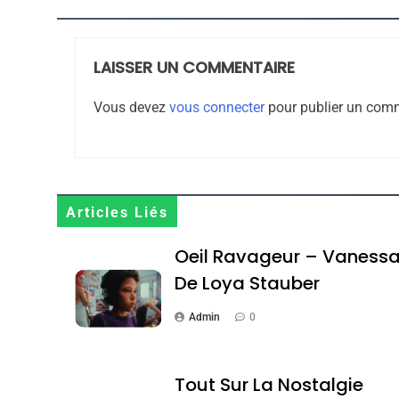
LAISSER UN COMMENTAIRE
3
Vous devez
vous connecter
pour publier un comm
Tout Sur La Nostalgie
Articles Liés
SOUVENIRS
Oeil Ravageur – Vaness
De Loya Stauber
Admin
0
4
Tout Sur La Nostalgie