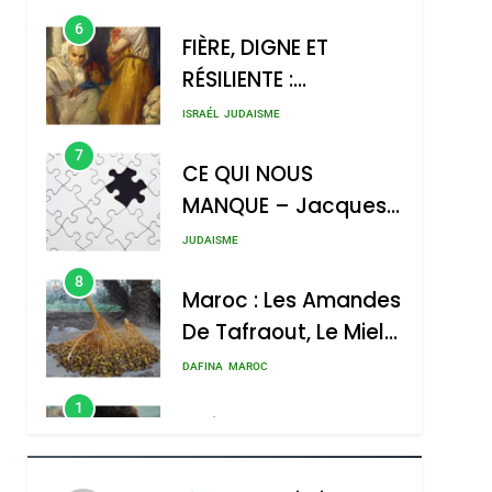
Contre
6
FIÈRE, DIGNE ET
L’antisémitisme
RÉSILIENTE :
POURQUOI JE
ISRAÉL
JUDAISME
REVENDIQUE MA
7
CE QUI NOUS
JUDAÏTE Par Thérèse
MANQUE – Jacques
Zrihen-Dvir
hérèse Zrihen-
Hadida
JUDAISME
8
Maroc : Les Amandes
De Tafraout, Le Miel
De Tadla Azilal
DAFINA
MAROC
Consacrés Produits
1
Oeil Ravageur –
Du Terroir
Vanessa De Loya
Stauber