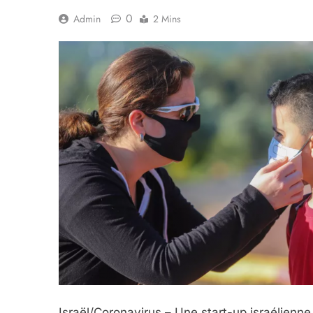
0
Admin
2 Mins
6
FIÈRE, DIGNE ET RÉSIL
Dvir
ISRAÉL
JUDAISME
7
Israël/Coronavirus – Une start-up israélienn