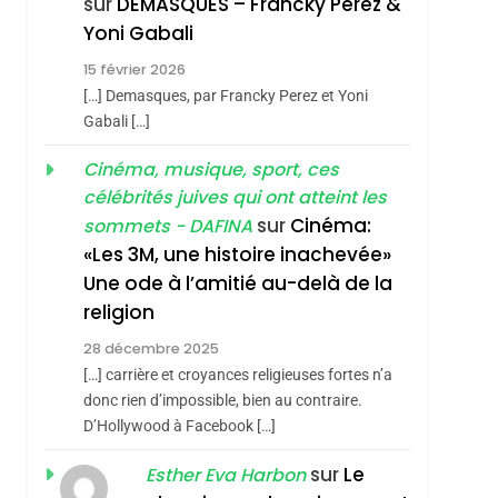
sur
DEMASQUES – Francky Perez &
Contre
6
Yoni Gabali
FIÈRE, DIGNE ET
L’antisémitisme
15 février 2026
RÉSILIENTE :
[…] Demasques, par Francky Perez et Yoni
POURQUOI JE
ISRAÉL
JUDAISME
Gabali […]
REVENDIQUE MA
7
Cinéma, musique, sport, ces
CE QUI NOUS
JUDAÏTE Par Thérèse
célébrités juives qui ont atteint les
MANQUE – Jacques
Zrihen-Dvir
sur
Cinéma:
sommets - DAFINA
Hadida
JUDAISME
«Les 3M, une histoire inachevée»
Une ode à l’amitié au-delà de la
8
Maroc : Les Amandes
religion
De Tafraout, Le Miel
28 décembre 2025
De Tadla Azilal
DAFINA
MAROC
[…] carrière et croyances religieuses fortes n’a
Consacrés Produits
donc rien d’impossible, bien au contraire.
D’Hollywood à Facebook […]
Du Terroir
sur
Le
Esther Eva Harbon