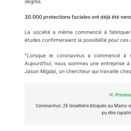
degrés.
1
30.000 protections faciales ont déjà été ve
La société a même commencé à fabriquer 
Oeil Ravageur – Vane
études confirmeraient la possibilité pour ce
CINEMA
ISRAÉL
"Lorsque le coronavirus a commencé à se
Aujourd’hui, nous sommes une entreprise à su
Jason Migdal, un chercheur qui travaille che
2
Previou
Navigation
de
Coronavirus: 26 Israéliens bloqués au Maroc o
pu être rapatr
«Tu Dis Génocide, Je 
l’article
ISRAÉL
JUDAISME