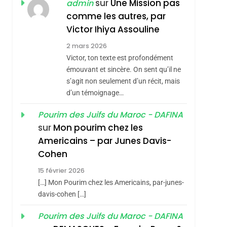
CINEMA
ISRAÉL
sur
Une Mission pas
admin
comme les autres, par
2
«Tu Dis Génocide, Je
Victor Ihiya Assouline
Dis Guerre»: La
2 mars 2026
Nouvelle Chanson De
Victor, ton texte est profondément
ISRAÉL
JUDAISME
Boy George
émouvant et sincère. On sent qu’il ne
3
s’agit non seulement d’un récit, mais
Tout Sur La Nostalgie
d’un témoignage…
SOUVENIRS
Pourim des Juifs du Maroc - DAFINA
4
sur
Mon pourim chez les
Accords D’Isaac:
Americains – par Junes Davis-
roduits Du
L’alliance Pourrait
Cohen
S’étendre À 13 Pays
ISRAÉL
JUDAISME
15 février 2026
D’Amérique Latine
5
[…] Mon Pourim chez les Americains, par-junes-
2025, L’année La Plus
davis-cohen […]
Meurtrière Selon Le
Pourim des Juifs du Maroc - DAFINA
Rapport D’ADL
FRANCE
ISRAÉL