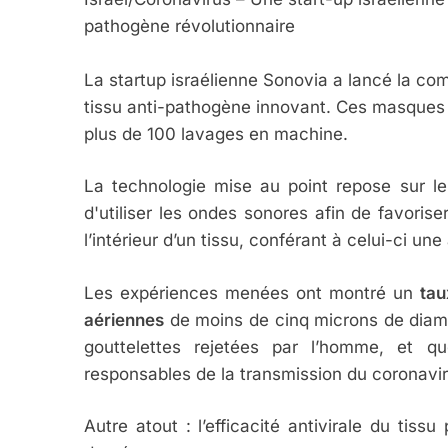
pathogène révolutionnaire
CE QUI NOUS MANQUE
JUDAISME
La startup israélienne Sonovia a lancé la co
tissu anti-pathogène innovant. Ces masques f
plus de 100 lavages en machine.
La technologie mise au point repose sur le
8
d'utiliser les ondes sonores afin de favoris
l’intérieur d’un tissu, conférant à celui-ci un
Maroc : Les Amandes D
Les expériences menées ont montré un
tau
Terroir
aériennes
de moins de cinq microns de diamèt
gouttelettes rejetées par l’homme, et qu
DAFINA
MAROC
responsables de la transmission du coronav
Autre atout : l’efficacité antivirale du t