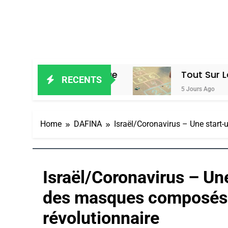
De Boy George
Tout Sur La Nostalgie
RECENTS
5 Jours Ago
Home
DAFINA
Israël/Coronavirus – Une start-
5
Israël/Coronavirus – Une
des masques composés d
2025, L’année La Plus
révolutionnaire
FRANCE
ISRAÉL