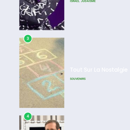
ISRAÉL
JUDAISME
D’ADL Contre
L’antisémitisme
Admin
0
3
Tout Sur La Nostalgie
SOUVENIRS
4