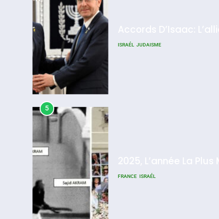
Accords D’Isaac: L’all
ISRAÉL
JUDAISME
5
2025, L’année La Plus
FRANCE
ISRAÉL