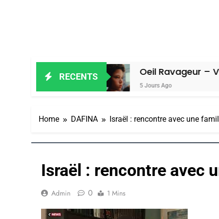
in Amiel
Oeil Ravageur – Vanessa D
RECENTS
5 Jours Ago
Home
DAFINA
Israël : rencontre avec une fami
Israël : rencontre avec 
0
Admin
1 Mins