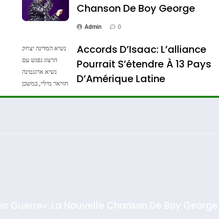
Chanson De Boy George
Admin
0
Accords D’Isaac: L’alliance
נשיא המדינה יצחק
הרצוג נפגש עם
Pourrait S’étendre À 13 Pays
נשיא ארגנטינה
ssa De Loya Stauber
D’Amérique Latine
חוויאר מיליי, במשכן
הנשיא בירושלים.
Admin
0
צילום: חיים צח /
לע"מ Photos By
: Haim Zach /
GPO
Dis Guerre»: La Nouvelle Chanson De Boy George
rt