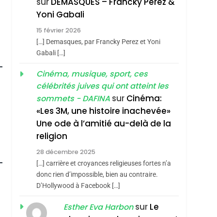
sur
DEMASQUES – Francky Perez &
Nouvelle Chanson De
ISRAÉL
JUDAISME
Yoni Gabali
Boy George
3
15 février 2026
Tout Sur La Nostalgie
[…] Demasques, par Francky Perez et Yoni
SOUVENIRS
Gabali […]
4
Cinéma, musique, sport, ces
Accords D’Isaac:
célébrités juives qui ont atteint les
L’alliance Pourrait
sur
Cinéma:
sommets - DAFINA
S’étendre À 13 Pays
ISRAÉL
JUDAISME
«Les 3M, une histoire inachevée»
D’Amérique Latine
Une ode à l’amitié au-delà de la
5
2025, L’année La Plus
religion
Meurtrière Selon Le
roduits Du
28 décembre 2025
Rapport D’ADL
FRANCE
ISRAÉL
[…] carrière et croyances religieuses fortes n’a
Contre
donc rien d’impossible, bien au contraire.
6
FIÈRE, DIGNE ET
D’Hollywood à Facebook […]
L’antisémitisme
RÉSILIENTE :
sur
Le
Esther Eva Harbon
POURQUOI JE