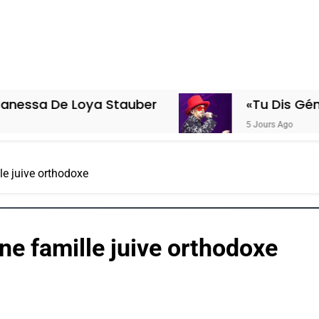
e Loya Stauber
«Tu Dis Génocide, Je
5 Jours Ago
lle juive orthodoxe
une famille juive orthodoxe