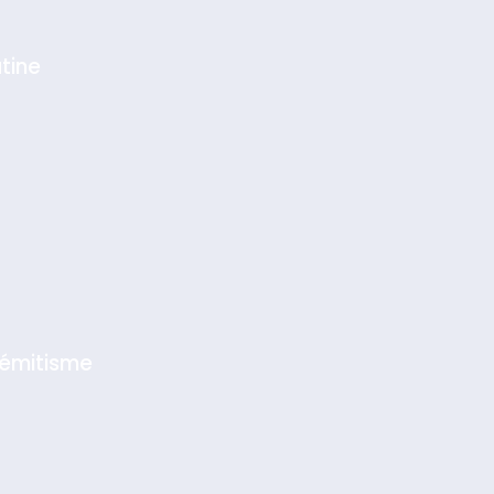
tine
sémitisme