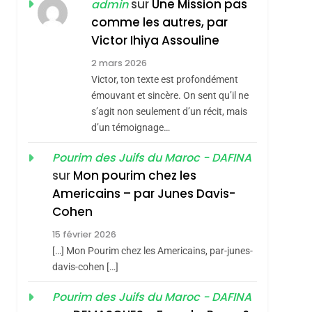
ISRAÉL
JUDAISME
sur
Une Mission pas
admin
REVENDIQUE MA
comme les autres, par
7
CE QUI NOUS
JUDAÏTE Par Thérèse
Victor Ihiya Assouline
MANQUE – Jacques
Zrihen-Dvir
2 mars 2026
Hadida
Victor, ton texte est profondément
JUDAISME
émouvant et sincère. On sent qu’il ne
8
s’agit non seulement d’un récit, mais
Maroc : Les Amandes
d’un témoignage…
De Tafraout, Le Miel
hérèse Zrihen-
De Tadla Azilal
Pourim des Juifs du Maroc - DAFINA
DAFINA
MAROC
sur
Mon pourim chez les
Consacrés Produits
1
Americains – par Junes Davis-
Oeil Ravageur –
Du Terroir
Cohen
Vanessa De Loya
15 février 2026
Stauber
CINEMA
ISRAÉL
[…] Mon Pourim chez les Americains, par-junes-
2
davis-cohen […]
«Tu Dis Génocide, Je
Pourim des Juifs du Maroc - DAFINA
Dis Guerre»: La