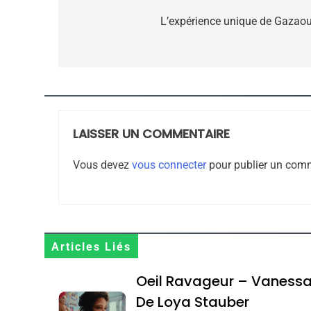
de
L’expérience unique de Gazaou
CE QUI NOUS MANQUE
l’article
JUDAISME
LAISSER UN COMMENTAIRE
8
Vous devez
vous connecter
pour publier un comm
Maroc : Les Amandes D
Terroir
Articles Liés
DAFINA
MAROC
Oeil Ravageur – Vaness
De Loya Stauber