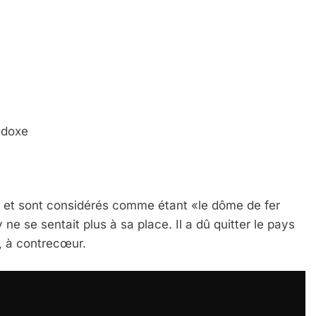
hodoxe
n et sont considérés comme étant «le dôme de fer
 ne se sentait plus à sa place. Il a dû quitter le pays
s, à contrecœur.
 Meurtrière Selon Le Rapport D’ADL Contre L’anti