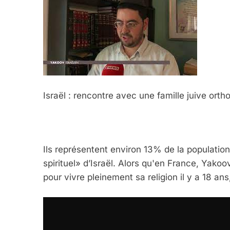
Israël : rencontre avec une famille juive ort
Ils représentent environ 13% de la populatio
5
spirituel» d’Israël. Alors qu'en France, Yakoov
pour vivre pleinement sa religion il y a 18 an
2025, L’année La Plus