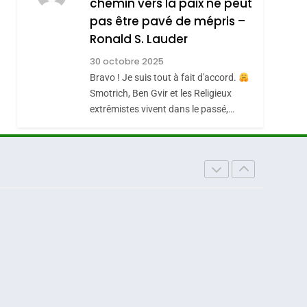
chemin vers la paix ne peut
ISRAÉL
JUDAISME
REVENDIQUE MA
pas être pavé de mépris –
7
CE QUI NOUS
JUDAÏTE Par Thérèse
Ronald S. Lauder
MANQUE – Jacques
Zrihen-Dvir
30 octobre 2025
Hadida
Bravo ! Je suis tout à fait d'accord.
JUDAISME
Smotrich, Ben Gvir et les Religieux
8
extrêmistes vivent dans le passé,…
Maroc : Les Amandes
De Tafraout, Le Miel
De Tadla Azilal
DAFINA
MAROC
Consacrés Produits
Du Terroir