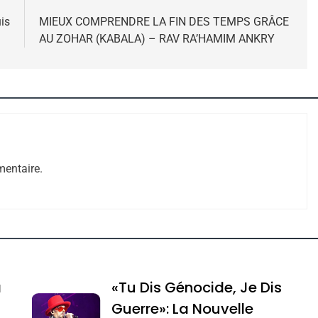
is
MIEUX COMPRENDRE LA FIN DES TEMPS GRÂCE
AU ZOHAR (KABALA) – RAV RA’HAMIM ANKRY
 – Jacques Hadida
entaire.
e Tafraout, Le Miel De Tadla Azilal Consacrés P
a
«Tu Dis Génocide, Je Dis
Guerre»: La Nouvelle