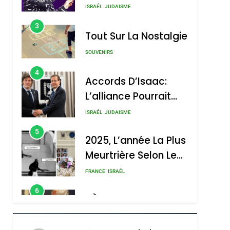
Nouvelle Chanson De
ISRAÉL
JUDAISME
Boy George
3
Tout Sur La Nostalgie
SOUVENIRS
4
Accords D’Isaac:
L’alliance Pourrait
S’étendre À 13 Pays
ISRAÉL
JUDAISME
D’Amérique Latine
5
2025, L’année La Plus
Meurtrière Selon Le
Rapport D’ADL
FRANCE
ISRAÉL
Contre
6
FIÈRE, DIGNE ET
L’antisémitisme
RÉSILIENTE :
sémitisme
POURQUOI JE